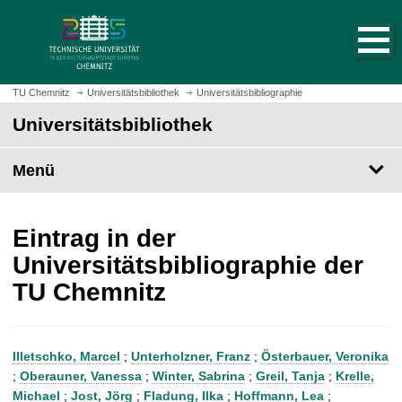
S
S
t
p
a
r
r
i
t
n
TU Chemnitz
Universitätsbibliothek
Universitätsbibliographie
s
g
Universitätsbibliothek
e
e
i
z
t
Menü
u
e
m
a
H
u
a
Eintrag in der
f
u
Universitätsbibliographie der
r
p
TU Chemnitz
u
t
f
i
e
n
n
h
Illetschko, Marcel
;
Unterholzner, Franz
;
Österbauer, Veronika
a
;
Oberauner, Vanessa
;
Winter, Sabrina
;
Greil, Tanja
;
Krelle,
l
Michael
;
Jost, Jörg
;
Fladung, Ilka
;
Hoffmann, Lea
;