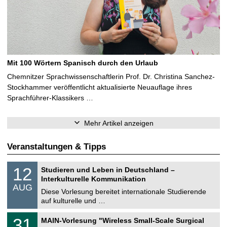
Mit 100 Wörtern Spanisch durch den Urlaub
Chemnitzer Sprachwissenschaftlerin Prof. Dr. Christina Sanchez-
Stockhammer veröffentlicht aktualisierte Neuauflage ihres
Sprachführer-Klassikers …
Mehr Artikel anzeigen
Veranstaltungen & Tipps
S
1
12
Studieren und Leben in Deutschland –
o
2
Interkulturelle Kommunikation
n
.
AUG
s
0
Diese Vorlesung bereitet internationale Studierende
t
8
auf kulturelle und …
i
.
g
2
T
e
3
31
MAIN-Vorlesung "Wireless Small-Scale Surgical
0
U
1