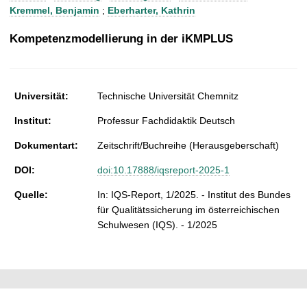
t
Kremmel, Benjamin
;
Eberharter, Kathrin
Kompetenzmodellierung in der iKMPLUS
Universität:
Technische Universität Chemnitz
Institut:
Professur Fachdidaktik Deutsch
Dokumentart:
Zeitschrift/Buchreihe (Herausgeberschaft)
DOI:
doi:10.17888/iqsreport-2025-1
Quelle:
In: IQS-Report, 1/2025. - Institut des Bundes
für Qualitätssicherung im österreichischen
Schulwesen (IQS). - 1/2025