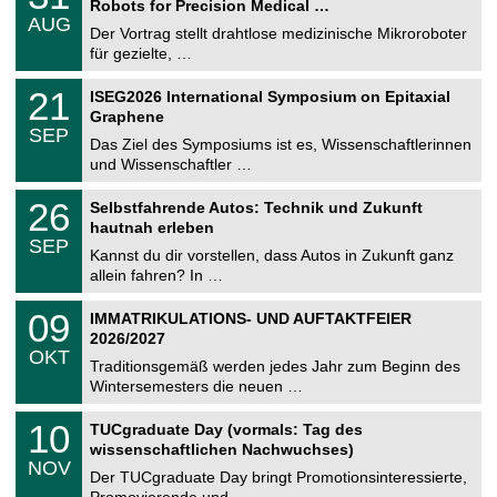
2
Robots for Precision Medical …
C
.
6
AUG
h
0
Der Vortrag stellt drahtlose medizinische Mikroroboter
e
8
für gezielte, …
m
.
n
2
T
i
2
21
ISEG2026 International Symposium on Epitaxial
0
U
t
1
2
Graphene
C
z
.
6
SEP
h
0
Das Ziel des Symposiums ist es, Wissenschaftlerinnen
e
9
und Wissenschaftler …
m
.
n
2
T
i
2
26
Selbstfahrende Autos: Technik und Zukunft
0
U
t
6
2
hautnah erleben
C
z
.
6
SEP
h
0
Kannst du dir vorstellen, dass Autos in Zukunft ganz
e
9
allein fahren? In …
m
.
n
2
T
i
0
09
IMMATRIKULATIONS- UND AUFTAKTFEIER
0
U
t
9
2
2026/2027
C
z
.
6
OKT
h
1
Traditionsgemäß werden jedes Jahr zum Beginn des
e
0
Wintersemesters die neuen …
m
.
n
2
Z
i
1
10
TUCgraduate Day (vormals: Tag des
0
e
t
0
2
wissenschaftlichen Nachwuchses)
n
z
.
6
NOV
t
1
Der TUCgraduate Day bringt Promotionsinteressierte,
r
1
Promovierende und …