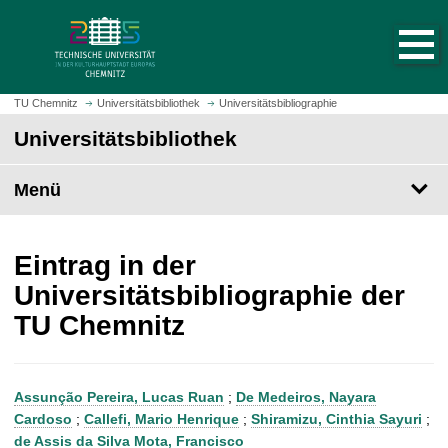
S
S
t
p
a
r
r
i
t
n
TU Chemnitz
Universitätsbibliothek
Universitätsbibliographie
s
g
Universitätsbibliothek
e
e
i
z
t
Menü
u
e
m
a
H
u
a
Eintrag in der
f
u
Universitätsbibliographie der
r
p
TU Chemnitz
u
t
f
i
e
n
n
h
Assunção Pereira, Lucas Ruan
;
De Medeiros, Nayara
a
Cardoso
;
Callefi, Mario Henrique
;
Shiramizu, Cinthia Sayuri
;
l
de Assis da Silva Mota, Francisco