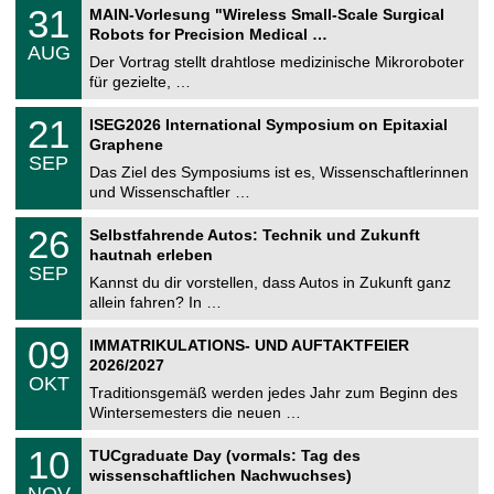
T
3
31
MAIN-Vorlesung "Wireless Small-Scale Surgical
U
1
Robots for Precision Medical …
C
.
AUG
h
0
Der Vortrag stellt drahtlose medizinische Mikroroboter
e
8
für gezielte, …
m
.
n
2
T
i
2
21
ISEG2026 International Symposium on Epitaxial
0
U
t
1
2
Graphene
C
z
.
6
SEP
h
0
Das Ziel des Symposiums ist es, Wissenschaftlerinnen
e
9
und Wissenschaftler …
m
.
n
2
T
i
2
26
Selbstfahrende Autos: Technik und Zukunft
0
U
t
6
2
hautnah erleben
C
z
.
6
SEP
h
0
Kannst du dir vorstellen, dass Autos in Zukunft ganz
e
9
allein fahren? In …
m
.
n
2
T
i
0
09
IMMATRIKULATIONS- UND AUFTAKTFEIER
0
U
t
9
2
2026/2027
C
z
.
6
OKT
h
1
Traditionsgemäß werden jedes Jahr zum Beginn des
e
0
Wintersemesters die neuen …
m
.
n
2
Z
i
1
10
TUCgraduate Day (vormals: Tag des
0
e
t
0
2
wissenschaftlichen Nachwuchses)
n
z
.
6
NOV
t