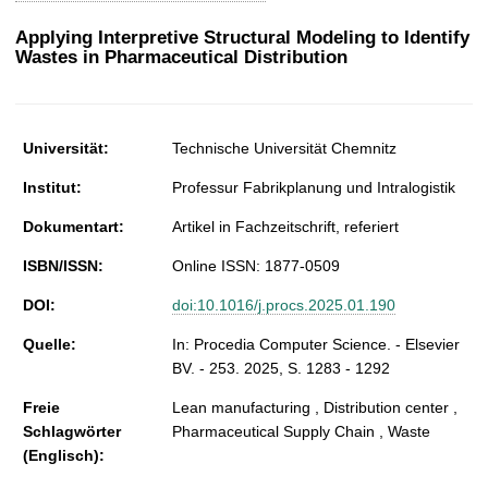
t
Applying Interpretive Structural Modeling to Identify
Wastes in Pharmaceutical Distribution
Universität:
Technische Universität Chemnitz
Institut:
Professur Fabrikplanung und Intralogistik
Dokumentart:
Artikel in Fachzeitschrift, referiert
ISBN/ISSN:
Online ISSN: 1877-0509
DOI:
doi:10.1016/j.procs.2025.01.190
Quelle:
In: Procedia Computer Science. - Elsevier
BV. - 253. 2025, S. 1283 - 1292
Freie
Lean manufacturing , Distribution center ,
Schlagwörter
Pharmaceutical Supply Chain , Waste
(Englisch):