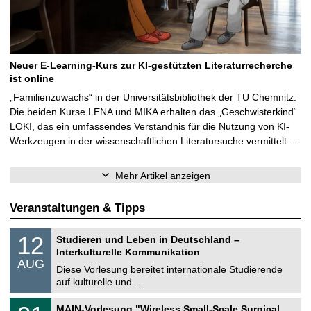
Neuer E-Learning-Kurs zur KI-gestützten Literaturrecherche
ist online
„Familienzuwachs“ in der Universitätsbibliothek der TU Chemnitz:
Die beiden Kurse LENA und MIKA erhalten das „Geschwisterkind“
LOKI, das ein umfassendes Verständnis für die Nutzung von KI-
Werkzeugen in der wissenschaftlichen Literatursuche vermittelt …
Mehr Artikel anzeigen
Veranstaltungen & Tipps
S
1
12
Studieren und Leben in Deutschland –
o
2
Interkulturelle Kommunikation
n
.
AUG
s
0
Diese Vorlesung bereitet internationale Studierende
t
8
auf kulturelle und …
i
.
g
2
T
e
3
MAIN-Vorlesung "Wireless Small-Scale Surgical
0