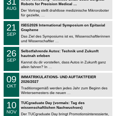
31
U
1
2
Robots for Precision Medical …
C
.
6
AUG
h
0
Der Vortrag stellt drahtlose medizinische Mikroroboter
e
8
für gezielte, …
m
.
n
2
T
i
2
21
ISEG2026 International Symposium on Epitaxial
0
U
t
1
2
Graphene
C
z
.
6
SEP
h
0
Das Ziel des Symposiums ist es, Wissenschaftlerinnen
e
9
und Wissenschaftler …
m
.
n
2
T
i
2
26
Selbstfahrende Autos: Technik und Zukunft
0
U
t
6
2
hautnah erleben
C
z
.
6
SEP
h
0
Kannst du dir vorstellen, dass Autos in Zukunft ganz
e
9
allein fahren? In …
m
.
n
2
T
i
0
09
IMMATRIKULATIONS- UND AUFTAKTFEIER
0
U
t
9
2
2026/2027
C
z
.
6
OKT
h
1
Traditionsgemäß werden jedes Jahr zum Beginn des
e
0
Wintersemesters die neuen …
m
.
n
2
Z
i
1
10
TUCgraduate Day (vormals: Tag des
0
e
t
0
2
wissenschaftlichen Nachwuchses)
n
z
.
6
NOV
t
1
Der TUCgraduate Day bringt Promotionsinteressierte,
r