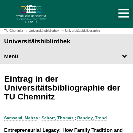
S
S
t
p
a
r
r
i
t
n
TU Chemnitz
Universitätsbibliothek
Universitätsbibliographie
s
g
Universitätsbibliothek
e
e
i
z
t
Menü
u
e
m
a
H
u
a
Eintrag in der
f
u
Universitätsbibliographie der
r
p
TU Chemnitz
u
t
f
i
e
n
n
h
Samsami, Mahsa
;
Schott, Thomas
;
Randøy, Trond
a
l
Entrepreneurial Legacy: How Family Tradition and