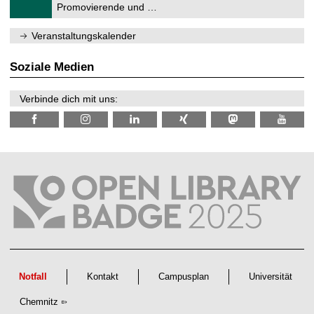
1
Promovierende und …
u
.
m
2
f
0
Veranstaltungskalender
ü
2
r
6
d
Soziale Medien
e
n
w
Verbinde dich mit uns:
i
s
s
e
n
s
c
h
a
f
t
l
i
c
h
e
n
Notfall
Kontakt
Campusplan
Universität
N
a
Chemnitz
c