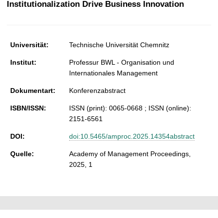
Institutionalization Drive Business Innovation
t
Universität:
Technische Universität Chemnitz
Institut:
Professur BWL - Organisation und
Internationales Management
Dokumentart:
Konferenzabstract
ISBN/ISSN:
ISSN (print): 0065-0668 ; ISSN (online):
2151-6561
DOI:
doi:10.5465/amproc.2025.14354abstract
Quelle:
Academy of Management Proceedings,
2025, 1