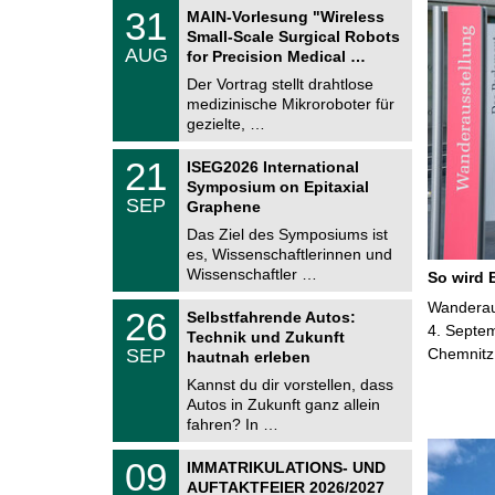
T
3
31
MAIN-Vorlesung "Wireless
U
1
Small-Scale Surgical Robots
C
.
AUG
h
for Precision Medical …
0
e
8
Der Vortrag stellt drahtlose
m
.
medizinische Mikroroboter für
n
2
i
gezielte, …
0
t
2
z
T
6
2
21
ISEG2026 International
U
1
Symposium on Epitaxial
C
.
SEP
h
Graphene
0
e
9
Das Ziel des Symposiums ist
m
.
es, Wissenschaftlerinnen und
n
2
i
Wissenschaftler …
So wird 
0
t
2
z
T
Wanderaus
6
2
26
Selbstfahrende Autos:
U
6
4. Septem
Technik und Zukunft
C
.
SEP
Chemnitz
h
hautnah erleben
0
e
9
Kannst du dir vorstellen, dass
m
.
Autos in Zukunft ganz allein
n
2
i
fahren? In …
0
t
2
z
T
6
0
09
IMMATRIKULATIONS- UND
U
9
AUFTAKTFEIER 2026/2027
C