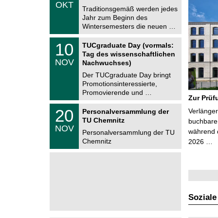
.
OKT
h
1
Traditionsgemäß werden jedes
e
0
Jahr zum Beginn des
m
.
Wintersemesters die neuen …
n
2
i
0
Z
t
1
10
2
TUCgraduate Day (vormals:
e
z
0
6
Tag des wissenschaftlichen
n
.
NOV
t
Nachwuchses)
1
r
1
Der TUCgraduate Day bringt
u
.
Promotionsinteressierte,
m
2
f
Promovierende und …
0
Zur Prüf
ü
2
r
T
6
2
20
Verlänger
Personalversammlung der
d
U
0
TU Chemnitz
e
C
buchbare 
.
NOV
n
h
während d
1
Personalversammlung der TU
w
e
1
Chemnitz
2026 …
i
m
.
s
n
2
s
i
0
e
t
2
n
z
6
s
c
h
Soziale
a
f
t