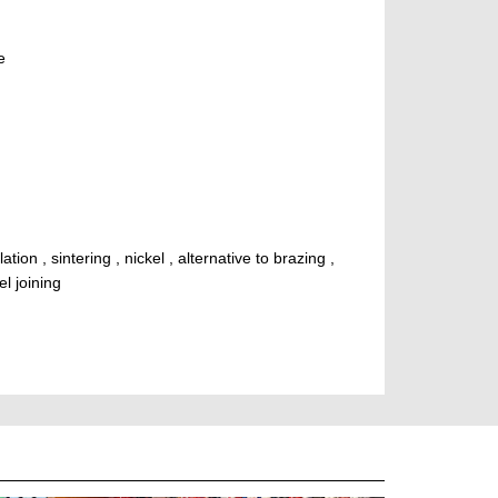
e
ion , sintering , nickel , alternative to brazing ,
el joining