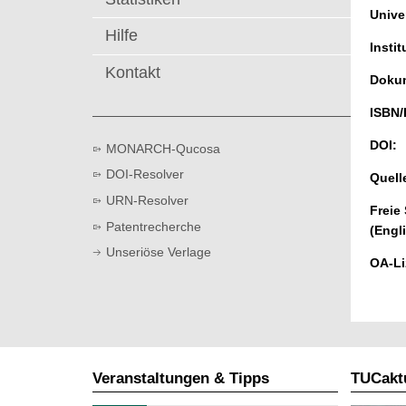
t
Univer
Hilfe
Instit
Kontakt
Dokum
ISBN/
DOI:
MONARCH-Qucosa
DOI-Resolver
Quell
URN-Resolver
Freie
Patentrecherche
(Engl
Unseriöse Verlage
OA-Li
Veranstaltungen & Tipps
TUCaktu