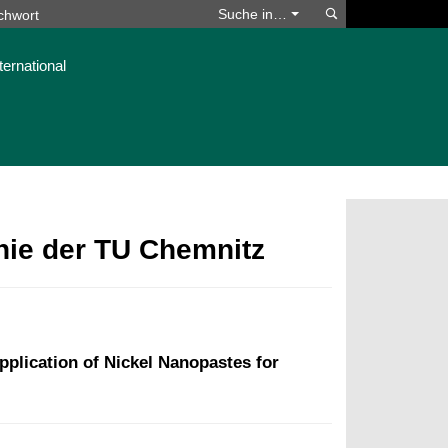
Suchen
Suche in…
ternational
phie der TU Chemnitz
plication of Nickel Nanopastes for