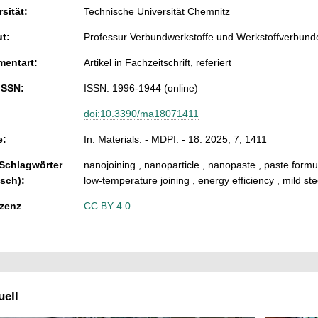
sität:
Technische Universität Chemnitz
ut:
Professur Verbundwerkstoffe und Werkstoffverbund
entart:
Artikel in Fachzeitschrift, referiert
ISSN:
ISSN: 1996-1944 (online)
doi:10.3390/ma18071411
e:
In: Materials. - MDPI. - 18. 2025, 7, 1411
 Schlagwörter
nanojoining , nanoparticle , nanopaste , paste formulat
isch):
low-temperature joining , energy efficiency , mild ste
zenz
CC BY 4.0
ell