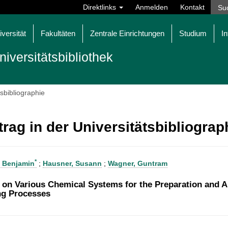
Direktlinks
Anmelden
Kontakt
iversität
Fakultäten
Zentrale Einrichtungen
Studium
In
niversitätsbibliothek
tsbibliographie
trag in der Universitätsbibliogra
*
r, Benjamin
;
Hausner, Susann
;
Wagner, Guntram
 on Various Chemical Systems for the Preparation and Ap
ng Processes