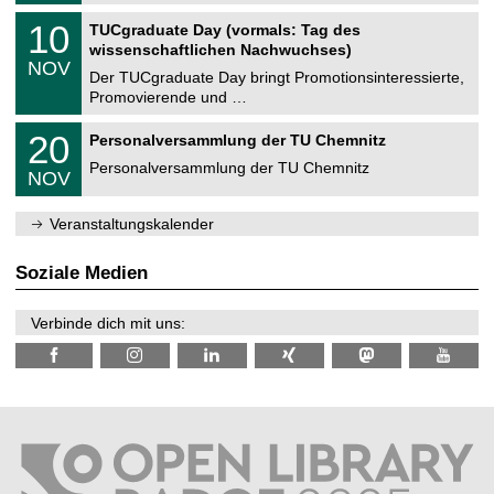
n
2
Z
i
1
10
TUCgraduate Day (vormals: Tag des
0
e
t
0
2
wissenschaftlichen Nachwuchses)
n
z
.
6
NOV
t
1
Der TUCgraduate Day bringt Promotionsinteressierte,
r
1
Promovierende und …
u
.
m
2
T
f
2
20
Personalversammlung der TU Chemnitz
0
U
ü
0
2
C
r
Personalversammlung der TU Chemnitz
.
6
NOV
h
d
1
e
e
1
m
n
.
Veranstaltungskalender
n
w
2
i
i
0
t
s
2
Soziale Medien
z
s
6
e
n
Verbinde dich mit uns:
s
c
h
a
f
t
l
i
c
h