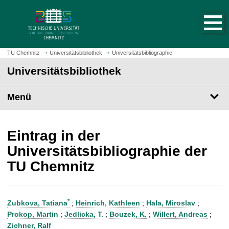
S
S
t
p
a
r
r
i
t
n
TU Chemnitz
Universitätsbibliothek
Universitätsbibliographie
s
g
Universitätsbibliothek
e
e
i
z
t
Menü
u
e
m
a
H
u
a
Eintrag in der
f
u
Universitätsbibliographie der
r
p
TU Chemnitz
u
t
f
i
e
n
n
h
*
Zubkova, Tatiana
;
Heinrich, Kathleen
;
Hala, Miroslav
;
a
Prokop, Martin
;
Jedlicka, T.
;
Bouzek, K.
;
Willert, Andreas
;
l
Zichner, Ralf