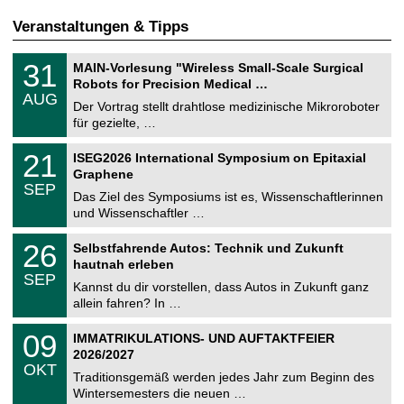
Veranstaltungen & Tipps
T
3
31
MAIN-Vorlesung "Wireless Small-Scale Surgical
U
1
Robots for Precision Medical …
C
.
AUG
h
0
Der Vortrag stellt drahtlose medizinische Mikroroboter
e
8
für gezielte, …
m
.
n
2
T
i
2
21
ISEG2026 International Symposium on Epitaxial
0
U
t
1
2
Graphene
C
z
.
6
SEP
h
0
Das Ziel des Symposiums ist es, Wissenschaftlerinnen
e
9
und Wissenschaftler …
m
.
n
2
T
i
2
26
Selbstfahrende Autos: Technik und Zukunft
0
U
t
6
2
hautnah erleben
C
z
.
6
SEP
h
0
Kannst du dir vorstellen, dass Autos in Zukunft ganz
e
9
allein fahren? In …
m
.
n
2
T
i
0
09
IMMATRIKULATIONS- UND AUFTAKTFEIER
0
U
t
9
2
2026/2027
C
z
.
6
OKT
h
1
Traditionsgemäß werden jedes Jahr zum Beginn des
e
0
Wintersemesters die neuen …
m
.