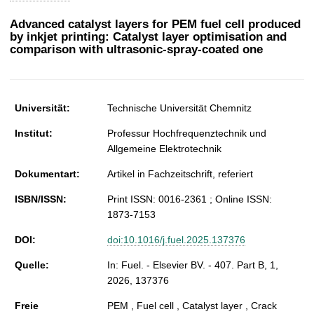
t
Advanced catalyst layers for PEM fuel cell produced
by inkjet printing: Catalyst layer optimisation and
comparison with ultrasonic-spray-coated one
Universität:
Technische Universität Chemnitz
Institut:
Professur Hochfrequenztechnik und
Allgemeine Elektrotechnik
Dokumentart:
Artikel in Fachzeitschrift, referiert
ISBN/ISSN:
Print ISSN: 0016-2361 ; Online ISSN:
1873-7153
DOI:
doi:10.1016/j.fuel.2025.137376
Quelle:
In: Fuel. - Elsevier BV. - 407. Part B, 1,
2026, 137376
Freie
PEM , Fuel cell , Catalyst layer , Crack