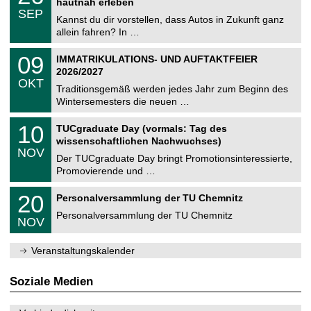
2
hautnah erleben
C
z
.
6
SEP
h
0
Kannst du dir vorstellen, dass Autos in Zukunft ganz
e
9
allein fahren? In …
m
.
n
2
T
i
0
09
IMMATRIKULATIONS- UND AUFTAKTFEIER
0
U
t
9
2
2026/2027
C
z
.
6
OKT
h
1
Traditionsgemäß werden jedes Jahr zum Beginn des
e
0
Wintersemesters die neuen …
m
.
n
2
Z
i
1
10
TUCgraduate Day (vormals: Tag des
0
e
t
0
2
wissenschaftlichen Nachwuchses)
n
z
.
6
NOV
t
1
Der TUCgraduate Day bringt Promotionsinteressierte,
r
1
Promovierende und …
u
.
m
2
T
f
2
20
Personalversammlung der TU Chemnitz
0
U
ü
0
2
C
r
Personalversammlung der TU Chemnitz
.
6
NOV
h
d
1
e
e
1
m
n
.
Veranstaltungskalender
n
w
2
i
i
0
t
s
2
Soziale Medien
z
s
6
e
n