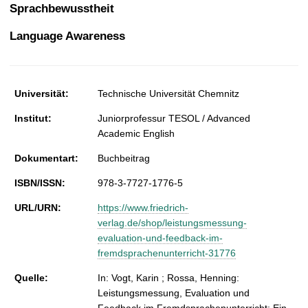
t
Sprachbewusstheit
Language Awareness
Universität:
Technische Universität Chemnitz
Institut:
Juniorprofessur TESOL / Advanced
Academic English
Dokumentart:
Buchbeitrag
ISBN/ISSN:
978-3-7727-1776-5
URL/URN:
https://www.friedrich-
verlag.de/shop/leistungsmessung-
evaluation-und-feedback-im-
fremdsprachenunterricht-31776
Quelle:
In: Vogt, Karin ; Rossa, Henning:
Leistungsmessung, Evaluation und
Feedback im Fremdsprachenunterricht: Ein