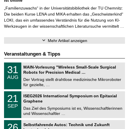
ist online
„Familienzuwachs“ in der Universitätsbibliothek der TU Chemnitz:
Die beiden Kurse LENA und MIKA erhalten das „Geschwisterkind“
LOKI, das ein umfassendes Verständnis für die Nutzung von KI-
Werkzeugen in der wissenschaftlichen Literatursuche vermittelt …
Mehr Artikel anzeigen
Veranstaltungen & Tipps
T
3
31
MAIN-Vorlesung "Wireless Small-Scale Surgical
U
1
Robots for Precision Medical …
C
.
AUG
h
0
Der Vortrag stellt drahtlose medizinische Mikroroboter
e
8
für gezielte, …
m
.
n
2
T
i
2
21
ISEG2026 International Symposium on Epitaxial
0
U
t
1
2
Graphene
C
z
.
6
SEP
h
0
Das Ziel des Symposiums ist es, Wissenschaftlerinnen
e
9
und Wissenschaftler …
m
.
n
2
T
i
2
26
Selbstfahrende Autos: Technik und Zukunft
0
U
t
6