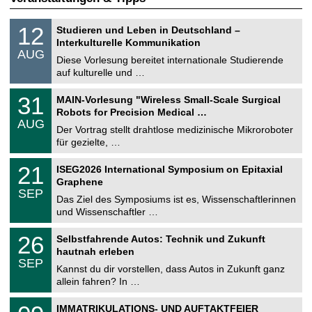
S
1
12
Studieren und Leben in Deutschland –
o
2
Interkulturelle Kommunikation
n
.
AUG
s
0
Diese Vorlesung bereitet internationale Studierende
t
8
auf kulturelle und …
i
.
g
2
T
e
3
31
MAIN-Vorlesung "Wireless Small-Scale Surgical
0
U
1
2
Robots for Precision Medical …
C
.
6
AUG
h
0
Der Vortrag stellt drahtlose medizinische Mikroroboter
e
8
für gezielte, …
m
.
n
2
T
i
2
21
ISEG2026 International Symposium on Epitaxial
0
U
t
1
2
Graphene
C
z
.
6
SEP
h
0
Das Ziel des Symposiums ist es, Wissenschaftlerinnen
e
9
und Wissenschaftler …
m
.
n
2
T
i
2
26
Selbstfahrende Autos: Technik und Zukunft
0
U
t
6
2
hautnah erleben
C
z
.
6
SEP
h
0
Kannst du dir vorstellen, dass Autos in Zukunft ganz
e
9
allein fahren? In …
m
.
n
2
T
i
0
IMMATRIKULATIONS- UND AUFTAKTFEIER
0
U