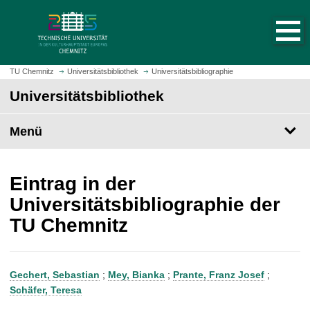
S
S
t
p
a
r
r
i
t
n
TU Chemnitz
Universitätsbibliothek
Universitätsbibliographie
s
g
Universitätsbibliothek
e
e
i
z
t
Menü
u
e
m
a
H
u
a
Eintrag in der
f
u
Universitätsbibliographie der
r
p
TU Chemnitz
u
t
f
i
e
n
n
h
Gechert, Sebastian
;
Mey, Bianka
;
Prante, Franz Josef
;
a
Schäfer, Teresa
l