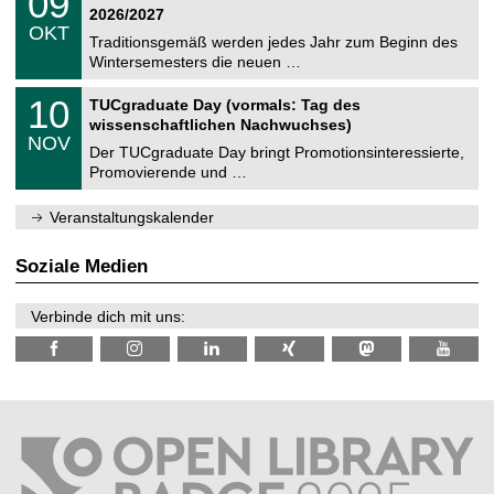
09
t
9
2
2026/2027
C
z
.
6
OKT
h
1
Traditionsgemäß werden jedes Jahr zum Beginn des
e
0
Wintersemesters die neuen …
m
.
n
2
Z
i
1
10
TUCgraduate Day (vormals: Tag des
0
e
t
0
2
wissenschaftlichen Nachwuchses)
n
z
.
6
NOV
t
1
Der TUCgraduate Day bringt Promotionsinteressierte,
r
1
Promovierende und …
u
.
m
2
f
0
Veranstaltungskalender
ü
2
r
6
d
Soziale Medien
e
n
w
Verbinde dich mit uns:
i
s
s
e
n
s
c
h
a
f
t