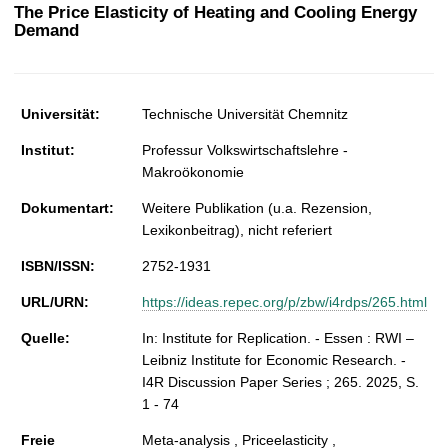
t
The Price Elasticity of Heating and Cooling Energy
Demand
Universität:
Technische Universität Chemnitz
Institut:
Professur Volkswirtschaftslehre -
Makroökonomie
Dokumentart:
Weitere Publikation (u.a. Rezension,
Lexikonbeitrag), nicht referiert
ISBN/ISSN:
2752-1931
URL/URN:
https://ideas.repec.org/p/zbw/i4rdps/265.html
Quelle:
In: Institute for Replication. - Essen : RWI –
Leibniz Institute for Economic Research. -
I4R Discussion Paper Series ; 265. 2025, S.
1 - 74
Freie
Meta-analysis , Priceelasticity ,