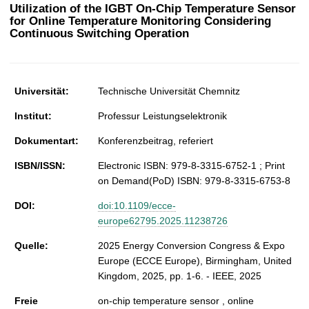
t
Utilization of the IGBT On-Chip Temperature Sensor
for Online Temperature Monitoring Considering
Continuous Switching Operation
Universität:
Technische Universität Chemnitz
Institut:
Professur Leistungselektronik
Dokumentart:
Konferenzbeitrag, referiert
ISBN/ISSN:
Electronic ISBN: 979-8-3315-6752-1 ; Print
on Demand(PoD) ISBN: 979-8-3315-6753-8
DOI:
doi:10.1109/ecce-
europe62795.2025.11238726
Quelle:
2025 Energy Conversion Congress & Expo
Europe (ECCE Europe), Birmingham, United
Kingdom, 2025, pp. 1-6. - IEEE, 2025
Freie
on-chip temperature sensor , online