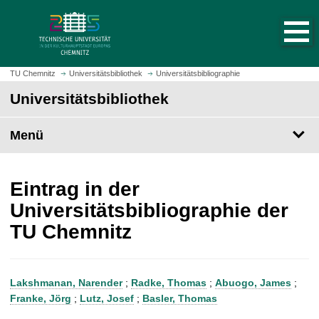
S
S
t
p
a
r
r
i
t
n
TU Chemnitz
Universitätsbibliothek
Universitätsbibliographie
s
g
Universitätsbibliothek
e
e
i
z
t
Menü
u
e
m
a
H
u
a
Eintrag in der
f
u
Universitätsbibliographie der
r
p
TU Chemnitz
u
t
f
i
e
n
n
h
Lakshmanan, Narender
;
Radke, Thomas
;
Abuogo, James
;
a
Franke, Jörg
;
Lutz, Josef
;
Basler, Thomas
l