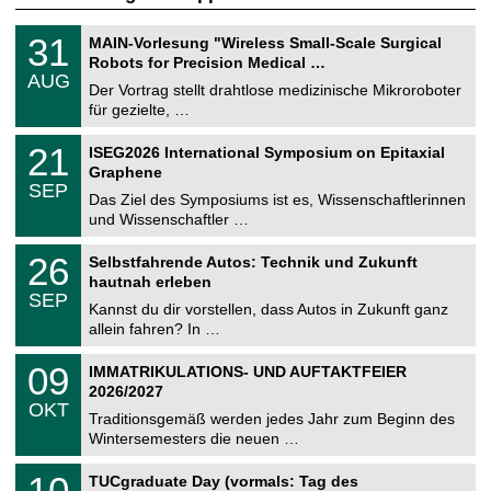
T
3
31
MAIN-Vorlesung "Wireless Small-Scale Surgical
U
1
Robots for Precision Medical …
C
.
AUG
h
0
Der Vortrag stellt drahtlose medizinische Mikroroboter
e
8
für gezielte, …
m
.
n
2
T
i
2
21
ISEG2026 International Symposium on Epitaxial
0
U
t
1
2
Graphene
C
z
.
6
SEP
h
0
Das Ziel des Symposiums ist es, Wissenschaftlerinnen
e
9
und Wissenschaftler …
m
.
n
2
T
i
2
26
Selbstfahrende Autos: Technik und Zukunft
0
U
t
6
2
hautnah erleben
C
z
.
6
SEP
h
0
Kannst du dir vorstellen, dass Autos in Zukunft ganz
e
9
allein fahren? In …
m
.
n
2
T
i
0
09
IMMATRIKULATIONS- UND AUFTAKTFEIER
0
U
t
9
2
2026/2027
C
z
.
6
OKT
h
1
Traditionsgemäß werden jedes Jahr zum Beginn des
e
0
Wintersemesters die neuen …
m
.
n
2
Z
i
1
10
TUCgraduate Day (vormals: Tag des
0
e