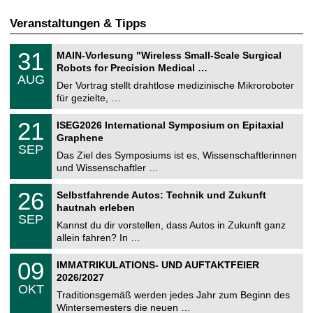
Veranstaltungen & Tipps
T
3
31
MAIN-Vorlesung "Wireless Small-Scale Surgical
U
1
Robots for Precision Medical …
C
.
AUG
h
0
Der Vortrag stellt drahtlose medizinische Mikroroboter
e
8
für gezielte, …
m
.
n
2
T
i
2
21
ISEG2026 International Symposium on Epitaxial
0
U
t
1
2
Graphene
C
z
.
6
SEP
h
0
Das Ziel des Symposiums ist es, Wissenschaftlerinnen
e
9
und Wissenschaftler …
m
.
n
2
T
i
2
26
Selbstfahrende Autos: Technik und Zukunft
0
U
t
6
2
hautnah erleben
C
z
.
6
SEP
h
0
Kannst du dir vorstellen, dass Autos in Zukunft ganz
e
9
allein fahren? In …
m
.
n
2
T
i
0
09
IMMATRIKULATIONS- UND AUFTAKTFEIER
0
U
t
9
2
2026/2027
C
z
.
6
OKT
h
1
Traditionsgemäß werden jedes Jahr zum Beginn des
e
0
Wintersemesters die neuen …
m