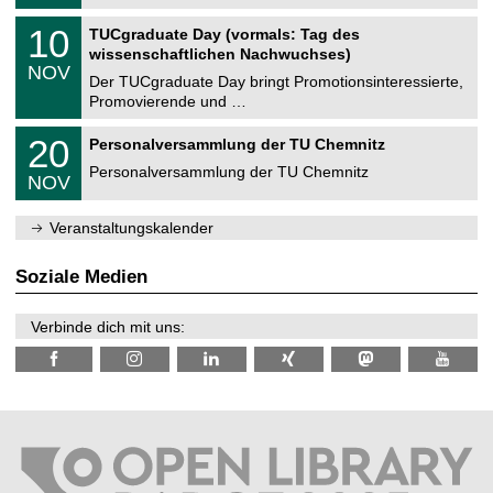
.
n
2
Z
i
1
10
TUCgraduate Day (vormals: Tag des
0
e
t
0
2
wissenschaftlichen Nachwuchses)
n
z
.
6
NOV
t
1
Der TUCgraduate Day bringt Promotionsinteressierte,
r
1
Promovierende und …
u
.
m
2
T
f
2
20
Personalversammlung der TU Chemnitz
0
U
ü
0
2
C
r
Personalversammlung der TU Chemnitz
.
6
NOV
h
d
1
e
e
1
m
n
.
Veranstaltungskalender
n
w
2
i
i
0
t
s
2
Soziale Medien
z
s
6
e
n
Verbinde dich mit uns:
s
c
h
a
f
t
l
i
c
h