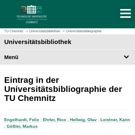
S
S
t
p
a
r
r
i
t
n
TU Chemnitz
Universitätsbibliothek
Universitätsbibliographie
s
g
Universitätsbibliothek
e
e
i
z
t
Menü
u
e
m
a
H
u
a
Eintrag in der
f
u
Universitätsbibliographie der
r
p
TU Chemnitz
u
t
f
i
e
n
n
h
Engelhardt, Felix
;
Ehrler, Rico
;
Hellwig, Olav
;
Leistner, Karin
a
;
Gößler, Markus
l