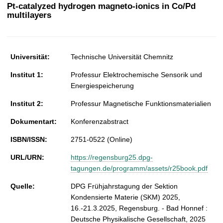
t
Pt-catalyzed hydrogen magneto-ionics in Co/Pd
multilayers
Universität:
Technische Universität Chemnitz
Institut 1:
Professur Elektrochemische Sensorik und
Energiespeicherung
Institut 2:
Professur Magnetische Funktionsmaterialien
Dokumentart:
Konferenzabstract
ISBN/ISSN:
2751-0522 (Online)
URL/URN:
https://regensburg25.dpg-
tagungen.de/programm/assets/r25book.pdf
Quelle:
DPG Frühjahrstagung der Sektion
Kondensierte Materie (SKM) 2025,
16.-21.3.2025, Regensburg. - Bad Honnef :
Deutsche Physikalische Gesellschaft, 2025