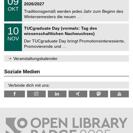
09
t
9
2
2026/2027
C
z
.
6
OKT
h
1
Traditionsgemäß werden jedes Jahr zum Beginn des
e
0
Wintersemesters die neuen …
m
.
n
2
Z
i
1
10
TUCgraduate Day (vormals: Tag des
0
e
t
0
2
wissenschaftlichen Nachwuchses)
n
z
.
6
NOV
t
1
Der TUCgraduate Day bringt Promotionsinteressierte,
r
1
Promovierende und …
u
.
m
2
f
0
Veranstaltungskalender
ü
2
r
6
d
Soziale Medien
e
n
w
Verbinde dich mit uns:
i
s
s
e
n
s
c
h
a
f
t