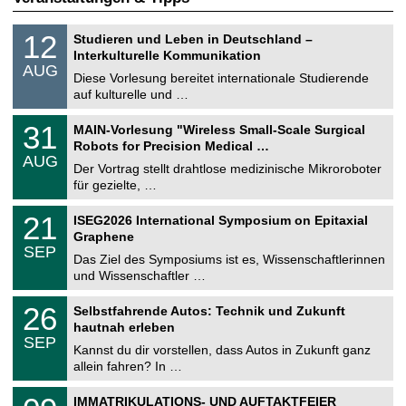
S
1
12
Studieren und Leben in Deutschland –
o
2
Interkulturelle Kommunikation
n
.
AUG
s
0
Diese Vorlesung bereitet internationale Studierende
t
8
auf kulturelle und …
i
.
g
2
T
e
3
31
MAIN-Vorlesung "Wireless Small-Scale Surgical
0
U
1
2
Robots for Precision Medical …
C
.
6
AUG
h
0
Der Vortrag stellt drahtlose medizinische Mikroroboter
e
8
für gezielte, …
m
.
n
2
T
i
2
21
ISEG2026 International Symposium on Epitaxial
0
U
t
1
2
Graphene
C
z
.
6
SEP
h
0
Das Ziel des Symposiums ist es, Wissenschaftlerinnen
e
9
und Wissenschaftler …
m
.
n
2
T
i
2
26
Selbstfahrende Autos: Technik und Zukunft
0
U
t
6
2
hautnah erleben
C
z
.
6
SEP
h
0
Kannst du dir vorstellen, dass Autos in Zukunft ganz
e
9
allein fahren? In …
m
.
n
2
T
i
0
IMMATRIKULATIONS- UND AUFTAKTFEIER
0
U