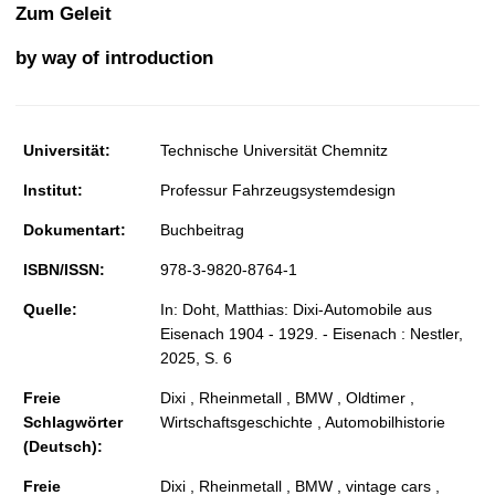
t
Zum Geleit
by way of introduction
Universität:
Technische Universität Chemnitz
Institut:
Professur Fahrzeugsystemdesign
Dokumentart:
Buchbeitrag
ISBN/ISSN:
978-3-9820-8764-1
Quelle:
In: Doht, Matthias: Dixi-Automobile aus
Eisenach 1904 - 1929. - Eisenach : Nestler,
2025, S. 6
Freie
Dixi , Rheinmetall , BMW , Oldtimer ,
Schlagwörter
Wirtschaftsgeschichte , Automobilhistorie
(Deutsch):
Freie
Dixi , Rheinmetall , BMW , vintage cars ,