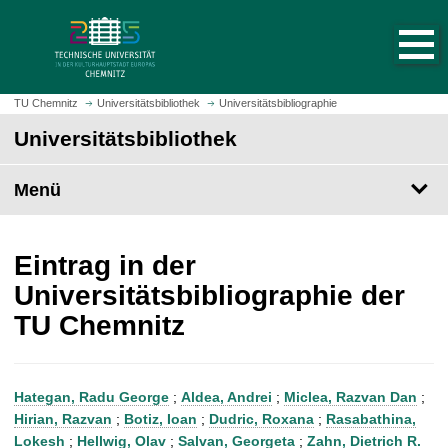
S
S
t
p
a
r
r
i
t
n
TU Chemnitz
Universitätsbibliothek
Universitätsbibliographie
s
g
Universitätsbibliothek
e
e
i
z
t
Menü
u
e
m
a
H
u
a
Eintrag in der
f
u
Universitätsbibliographie der
r
p
TU Chemnitz
u
t
f
i
e
n
n
h
Hategan, Radu George
;
Aldea, Andrei
;
Miclea, Razvan Dan
;
a
Hirian, Razvan
;
Botiz, Ioan
;
Dudric, Roxana
;
Rasabathina,
l
Lokesh
;
Hellwig, Olav
;
Salvan, Georgeta
;
Zahn, Dietrich R.