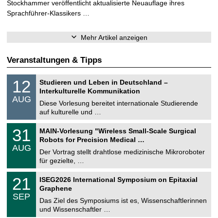
Stockhammer veröffentlicht aktualisierte Neuauflage ihres
Sprachführer-Klassikers …
Mehr Artikel anzeigen
Veranstaltungen & Tipps
S
1
12
Studieren und Leben in Deutschland –
o
2
Interkulturelle Kommunikation
n
.
AUG
s
0
Diese Vorlesung bereitet internationale Studierende
t
8
auf kulturelle und …
i
.
g
2
T
e
3
31
MAIN-Vorlesung "Wireless Small-Scale Surgical
0
U
1
2
Robots for Precision Medical …
C
.
6
AUG
h
0
Der Vortrag stellt drahtlose medizinische Mikroroboter
e
8
für gezielte, …
m
.
n
2
T
i
2
21
ISEG2026 International Symposium on Epitaxial
0
U
t
1
2
Graphene
C
z
.
6
SEP
h
0
Das Ziel des Symposiums ist es, Wissenschaftlerinnen
e
9
und Wissenschaftler …
m
.