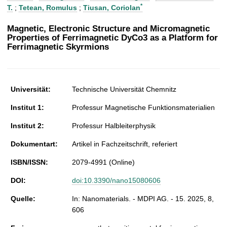
t
*
T.
;
Tetean, Romulus
;
Tiusan, Coriolan
Magnetic, Electronic Structure and Micromagnetic
Properties of Ferrimagnetic DyCo3 as a Platform for
Ferrimagnetic Skyrmions
Universität:
Technische Universität Chemnitz
Institut 1:
Professur Magnetische Funktionsmaterialien
Institut 2:
Professur Halbleiterphysik
Dokumentart:
Artikel in Fachzeitschrift, referiert
ISBN/ISSN:
2079-4991 (Online)
DOI:
doi:10.3390/nano15080606
Quelle:
In: Nanomaterials. - MDPI AG. - 15. 2025, 8,
606