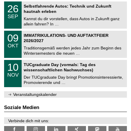
n
2
T
i
2
26
Selbstfahrende Autos: Technik und Zukunft
0
U
t
6
2
hautnah erleben
C
z
.
6
SEP
h
0
Kannst du dir vorstellen, dass Autos in Zukunft ganz
e
9
allein fahren? In …
m
.
n
2
T
i
0
09
IMMATRIKULATIONS- UND AUFTAKTFEIER
0
U
t
9
2
2026/2027
C
z
.
6
OKT
h
1
Traditionsgemäß werden jedes Jahr zum Beginn des
e
0
Wintersemesters die neuen …
m
.
n
2
Z
i
1
10
TUCgraduate Day (vormals: Tag des
0
e
t
0
2
wissenschaftlichen Nachwuchses)
n
z
.
6
NOV
t
1
Der TUCgraduate Day bringt Promotionsinteressierte,
r
1
Promovierende und …
u
.
m
2
f
0
Veranstaltungskalender
ü
2
r
6
d
Soziale Medien
e
n
w
Verbinde dich mit uns:
i
s