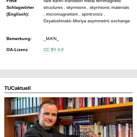
Freie
rare earth–transition metal ferrimagnetic
Schlagwörter
structures , skyrmions , skyrmionic materials
(Englisch):
, micromagnetism , spintronics ,
Dzyaloshinskii–Moriya asymmetric exchange
Bemerkung:
_MA!N_
OA-Lizenz
CC BY 4.0
TUCaktuell