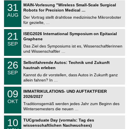
T
3
31
MAIN-Vorlesung "Wireless Small-Scale Surgical
U
1
Robots for Precision Medical …
C
.
AUG
h
0
Der Vortrag stellt drahtlose medizinische Mikroroboter
e
8
für gezielte, …
m
.
n
2
T
i
2
21
ISEG2026 International Symposium on Epitaxial
0
U
t
1
2
Graphene
C
z
.
6
SEP
h
0
Das Ziel des Symposiums ist es, Wissenschaftlerinnen
e
9
und Wissenschaftler …
m
.
n
2
T
i
2
26
Selbstfahrende Autos: Technik und Zukunft
0
U
t
6
2
hautnah erleben
C
z
.
6
SEP
h
0
Kannst du dir vorstellen, dass Autos in Zukunft ganz
e
9
allein fahren? In …
m
.
n
2
T
i
0
09
IMMATRIKULATIONS- UND AUFTAKTFEIER
0
U
t
9
2
2026/2027
C
z
.
6
OKT
h
1
Traditionsgemäß werden jedes Jahr zum Beginn des
e
0
Wintersemesters die neuen …
m
.
n
2
Z
i
1
10
TUCgraduate Day (vormals: Tag des
0
e
t
0
2
wissenschaftlichen Nachwuchses)
n
z
.