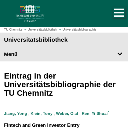
S
S
t
p
a
r
r
i
t
n
TU Chemnitz
Universitätsbibliothek
Universitätsbibliographie
s
g
Universitätsbibliothek
e
e
i
z
t
Menü
u
e
m
a
H
u
a
Eintrag in der
f
u
Universitätsbibliographie der
r
p
TU Chemnitz
u
t
f
i
e
n
n
h
*
Jiang, Yong
;
Klein, Tony
;
Weber, Olaf
;
Ren, Yi-Shuai
a
l
Fintech and Green Investor Entry