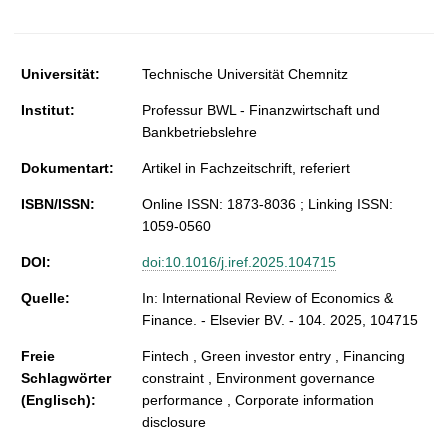
t
Universität:
Technische Universität Chemnitz
Institut:
Professur BWL - Finanzwirtschaft und
Bankbetriebslehre
Dokumentart:
Artikel in Fachzeitschrift, referiert
ISBN/ISSN:
Online ISSN: 1873-8036 ; Linking ISSN:
1059-0560
DOI:
doi:10.1016/j.iref.2025.104715
Quelle:
In: International Review of Economics &
Finance. - Elsevier BV. - 104. 2025, 104715
Freie
Fintech , Green investor entry , Financing
Schlagwörter
constraint , Environment governance
(Englisch):
performance , Corporate information
disclosure