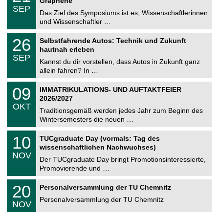
Graphene
C
z
.
6
SEP
h
0
Das Ziel des Symposiums ist es, Wissenschaftlerinnen
e
9
und Wissenschaftler …
m
.
n
2
T
i
2
26
Selbstfahrende Autos: Technik und Zukunft
0
U
t
6
2
hautnah erleben
C
z
.
6
SEP
h
0
Kannst du dir vorstellen, dass Autos in Zukunft ganz
e
9
allein fahren? In …
m
.
n
2
T
i
0
09
IMMATRIKULATIONS- UND AUFTAKTFEIER
0
U
t
9
2
2026/2027
C
z
.
6
OKT
h
1
Traditionsgemäß werden jedes Jahr zum Beginn des
e
0
Wintersemesters die neuen …
m
.
n
2
Z
i
1
10
TUCgraduate Day (vormals: Tag des
0
e
t
0
2
wissenschaftlichen Nachwuchses)
n
z
.
6
NOV
t
1
Der TUCgraduate Day bringt Promotionsinteressierte,
r
1
Promovierende und …
u
.
m
2
T
f
2
20
Personalversammlung der TU Chemnitz
0
U
ü
0
2
C
r
Personalversammlung der TU Chemnitz
.
6
NOV
h
d
1
e
e
1
m