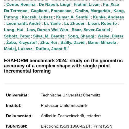
t
;
Conte, Romina
;
De Napoli, Liugi
;
Fratini, Livan
;
Fu, Xiao
Da Terrence
;
Gagliardi, Francesco
;
Gralha, Margarida
;
Kang,
Putong
;
Kuczek, Łukasz
;
Kumar, A. Senthil
;
Kunke, Andreas
;
Leonhardt, André
;
Li, Yanle
;
Li, Zhuoer
;
Licari, Roberto
;
Long, Hui
;
Low, Darren Wei Wen
;
Racz, Sever-Gabriel
;
Scholz, Peter
;
Silva, M. Beatriz
;
Song, Shaoqi
;
Weise, Dieter
;
Żaba, Krzysztof
;
Zhu, Hui
;
Bailly, David
;
Banu, Mihaela
;
*
Madej, Lukasz
;
Duflou, Joost R.
ESAFORM benchmark 2024: study on the geometric
accuracy of a complex shape with single point
incremental forming
Universität:
Technische Universität Chemnitz
Institut:
Professur Umformtechnik
Dokumentart:
Artikel in Fachzeitschrift, referiert
ISBN/ISSN:
Electronic ISSN 1960-6214 ; Print ISSN