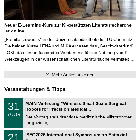
Neuer E-Learning-Kurs zur KI-gestützten Literaturrecherche
ist online
„Familienzuwachs“ in der Universitätsbibliothek der TU Chemnitz:
Die beiden Kurse LENA und MIKA erhalten das „Geschwisterkind“
LOKI, das ein umfassendes Verständnis für die Nutzung von KI-
Werkzeugen in der wissenschaftlichen Literatursuche vermittelt …
Mehr Artikel anzeigen
Veranstaltungen & Tipps
T
3
31
MAIN-Vorlesung "Wireless Small-Scale Surgical
U
1
Robots for Precision Medical …
C
.
AUG
h
0
Der Vortrag stellt drahtlose medizinische Mikroroboter
e
8
für gezielte, …
m
.
n
2
T
i
2
21
ISEG2026 International Symposium on Epitaxial
0
U
t
1
2