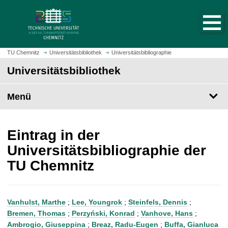
S
S
t
p
a
r
r
i
t
n
TU Chemnitz
Universitätsbibliothek
Universitätsbibliographie
s
g
Universitätsbibliothek
e
e
i
z
t
Menü
u
e
m
a
H
u
a
Eintrag in der
f
u
Universitätsbibliographie der
r
p
TU Chemnitz
u
t
f
i
e
n
n
h
Vanhulst, Marthe
;
Lee, Youngrok
;
Steinfels, Dennis
;
a
Bremen, Thomas
;
Perzyński, Konrad
;
Vanhove, Hans
;
l
Ambrogio, Giuseppina
;
Breaz, Radu-Eugen
;
Buffa, Gianluca