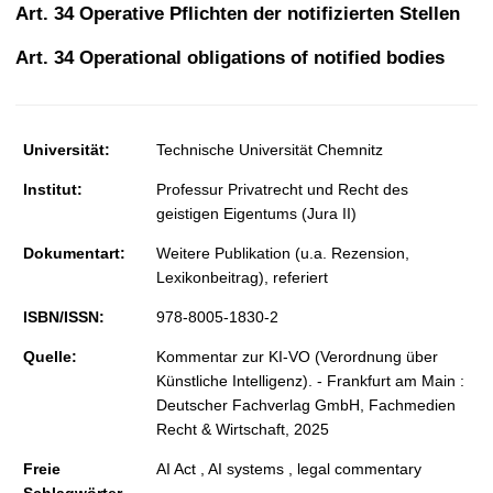
t
Art. 34 Operative Pflichten der notifizierten Stellen
Art. 34 Operational obligations of notified bodies
Universität:
Technische Universität Chemnitz
Institut:
Professur Privatrecht und Recht des
geistigen Eigentums (Jura II)
Dokumentart:
Weitere Publikation (u.a. Rezension,
Lexikonbeitrag), referiert
ISBN/ISSN:
978-8005-1830-2
Quelle:
Kommentar zur KI-VO (Verordnung über
Künstliche Intelligenz). - Frankfurt am Main :
Deutscher Fachverlag GmbH, Fachmedien
Recht & Wirtschaft, 2025
Freie
AI Act , AI systems , legal commentary
Schlagwörter