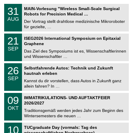
T
3
31
MAIN-Vorlesung "Wireless Small-Scale Surgical
U
1
Robots for Precision Medical …
C
.
AUG
h
0
Der Vortrag stellt drahtlose medizinische Mikroroboter
e
8
für gezielte, …
m
.
n
2
T
i
2
21
ISEG2026 International Symposium on Epitaxial
0
U
t
1
2
Graphene
C
z
.
6
SEP
h
0
Das Ziel des Symposiums ist es, Wissenschaftlerinnen
e
9
und Wissenschaftler …
m
.
n
2
T
i
2
26
Selbstfahrende Autos: Technik und Zukunft
0
U
t
6
2
hautnah erleben
C
z
.
6
SEP
h
0
Kannst du dir vorstellen, dass Autos in Zukunft ganz
e
9
allein fahren? In …
m
.
n
2
T
i
0
09
IMMATRIKULATIONS- UND AUFTAKTFEIER
0
U
t
9
2
2026/2027
C
z
.
6
OKT
h
1
Traditionsgemäß werden jedes Jahr zum Beginn des
e
0
Wintersemesters die neuen …
m
.
n
2
Z
i
1
10
TUCgraduate Day (vormals: Tag des
0
e
t
0
2
wissenschaftlichen Nachwuchses)