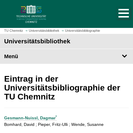
S
S
t
p
a
r
r
i
t
n
TU Chemnitz
Universitätsbibliothek
Universitätsbibliographie
s
g
Universitätsbibliothek
e
e
i
z
t
Menü
u
e
m
a
H
u
a
Eintrag in der
f
u
Universitätsbibliographie der
r
p
TU Chemnitz
u
t
f
i
e
n
n
h
*
Gesmann-Nuissl, Dagmar
a
Bomhard, David ; Pieper, Fritz-Ulli ; Wende, Susanne
l