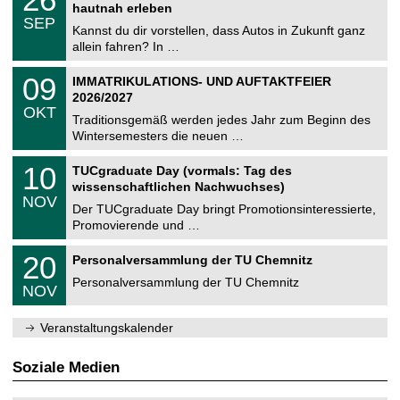
t
6
2
hautnah erleben
C
z
.
6
SEP
h
0
Kannst du dir vorstellen, dass Autos in Zukunft ganz
e
9
allein fahren? In …
m
.
n
2
T
i
0
09
IMMATRIKULATIONS- UND AUFTAKTFEIER
0
U
t
9
2
2026/2027
C
z
.
6
OKT
h
1
Traditionsgemäß werden jedes Jahr zum Beginn des
e
0
Wintersemesters die neuen …
m
.
n
2
Z
i
1
10
TUCgraduate Day (vormals: Tag des
0
e
t
0
2
wissenschaftlichen Nachwuchses)
n
z
.
6
NOV
t
1
Der TUCgraduate Day bringt Promotionsinteressierte,
r
1
Promovierende und …
u
.
m
2
T
f
2
20
Personalversammlung der TU Chemnitz
0
U
ü
0
2
C
r
Personalversammlung der TU Chemnitz
.
6
NOV
h
d
1
e
e
1
m
n
.
Veranstaltungskalender
n
w
2
i
i
0
t
s
2
Soziale Medien
z
s
6
e