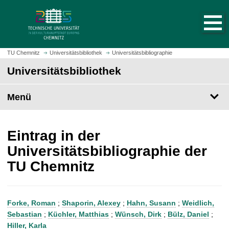
S
S
t
p
a
r
r
i
t
n
TU Chemnitz
Universitätsbibliothek
Universitätsbibliographie
s
g
Universitätsbibliothek
e
e
i
z
t
Menü
u
e
m
a
H
u
a
Eintrag in der
f
u
Universitätsbibliographie der
r
p
TU Chemnitz
u
t
f
i
e
n
n
h
Forke, Roman
;
Shaporin, Alexey
;
Hahn, Susann
;
Weidlich,
a
Sebastian
;
Küchler, Matthias
;
Wünsch, Dirk
;
Bülz, Daniel
;
l
Hiller, Karla