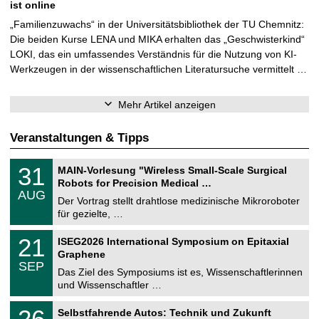
ist online
„Familienzuwachs“ in der Universitätsbibliothek der TU Chemnitz:
Die beiden Kurse LENA und MIKA erhalten das „Geschwisterkind“
LOKI, das ein umfassendes Verständnis für die Nutzung von KI-
Werkzeugen in der wissenschaftlichen Literatursuche vermittelt …
Mehr Artikel anzeigen
Veranstaltungen & Tipps
T
3
31
MAIN-Vorlesung "Wireless Small-Scale Surgical
U
1
Robots for Precision Medical …
C
.
AUG
h
0
Der Vortrag stellt drahtlose medizinische Mikroroboter
e
8
für gezielte, …
m
.
n
2
T
i
2
21
ISEG2026 International Symposium on Epitaxial
0
U
t
1
2
Graphene
C
z
.
6
SEP
h
0
Das Ziel des Symposiums ist es, Wissenschaftlerinnen
e
9
und Wissenschaftler …
m
.
n
2
T
i
2
26
Selbstfahrende Autos: Technik und Zukunft
0
U