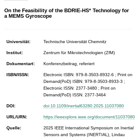
t
On the Feasibility of the BDRIE-HS* Technology for
a MEMS Gyroscope
Universität:
Technische Universität Chemnitz
Institut:
Zentrum für Mikrotechnologien (ZfM)
Dokumentart:
Konferenzbeitrag, referiert
ISBN/ISSN:
Electronic ISBN: 979-8-3503-8932-6 ; Print on
Demand(PoD) ISBN: 979-8-3503-8933-3 ;
Electronic ISSN: 2377-3480 ; Print on
Demand(PoD) ISSN: 2377-3464
DOI:
doi:10.1109/inertial63280.2025.11037080
URL/URN:
https://ieeexplore.ieee.org/document/11037080
Quelle:
2025 IEEE International Symposium on Inertial
Sensors and Systems (INERTIAL), Lindau