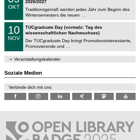
2
2026/2027
C
z
.
6
OKT
h
1
Traditionsgemäß werden jedes Jahr zum Beginn des
e
0
Wintersemesters die neuen …
m
.
n
2
Z
i
1
10
TUCgraduate Day (vormals: Tag des
0
e
t
0
2
wissenschaftlichen Nachwuchses)
n
z
.
6
NOV
t
1
Der TUCgraduate Day bringt Promotionsinteressierte,
r
1
Promovierende und …
u
.
m
2
f
0
Veranstaltungskalender
ü
2
r
6
d
Soziale Medien
e
n
w
Verbinde dich mit uns:
i
s
s
e
n
s
c
h
a
f
t