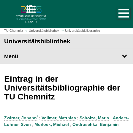
S
S
t
p
a
r
r
i
t
n
TU Chemnitz
Universitätsbibliothek
Universitätsbibliographie
s
g
Universitätsbibliothek
e
e
i
z
t
Menü
u
e
m
a
H
u
a
Eintrag in der
f
u
Universitätsbibliographie der
r
p
TU Chemnitz
u
t
f
i
e
n
n
h
*
Zwirner, Johann
;
Vollmer, Matthias
;
Scholze, Mario
;
Anders-
a
Lohner, Sven
;
Morlock, Michael
;
Ondruschka, Benjamin
l