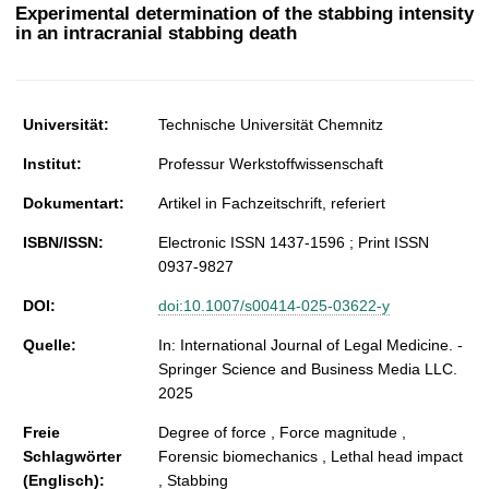
t
Experimental determination of the stabbing intensity
in an intracranial stabbing death
Universität:
Technische Universität Chemnitz
Institut:
Professur Werkstoffwissenschaft
Dokumentart:
Artikel in Fachzeitschrift, referiert
ISBN/ISSN:
Electronic ISSN 1437-1596 ; Print ISSN
0937-9827
DOI:
doi:10.1007/s00414-025-03622-y
Quelle:
In: International Journal of Legal Medicine. -
Springer Science and Business Media LLC.
2025
Freie
Degree of force , Force magnitude ,
Schlagwörter
Forensic biomechanics , Lethal head impact
(Englisch):
, Stabbing