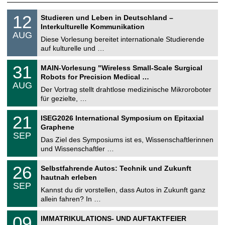
S
1
12
Studieren und Leben in Deutschland –
o
2
Interkulturelle Kommunikation
n
.
AUG
s
0
Diese Vorlesung bereitet internationale Studierende
t
8
auf kulturelle und …
i
.
g
2
T
e
3
31
MAIN-Vorlesung "Wireless Small-Scale Surgical
0
U
1
2
Robots for Precision Medical …
C
.
6
AUG
h
0
Der Vortrag stellt drahtlose medizinische Mikroroboter
e
8
für gezielte, …
m
.
n
2
T
i
2
21
ISEG2026 International Symposium on Epitaxial
0
U
t
1
2
Graphene
C
z
.
6
SEP
h
0
Das Ziel des Symposiums ist es, Wissenschaftlerinnen
e
9
und Wissenschaftler …
m
.
n
2
T
i
2
26
Selbstfahrende Autos: Technik und Zukunft
0
U
t
6
2
hautnah erleben
C
z
.
6
SEP
h
0
Kannst du dir vorstellen, dass Autos in Zukunft ganz
e
9
allein fahren? In …
m
.
n
2
T
i
0
09
IMMATRIKULATIONS- UND AUFTAKTFEIER
0
U
t
9