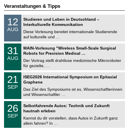
Veranstaltungen & Tipps
S
1
12
Studieren und Leben in Deutschland –
o
2
Interkulturelle Kommunikation
n
.
AUG
s
0
Diese Vorlesung bereitet internationale Studierende
t
8
auf kulturelle und …
i
.
g
2
T
e
3
31
MAIN-Vorlesung "Wireless Small-Scale Surgical
0
U
1
2
Robots for Precision Medical …
C
.
6
AUG
h
0
Der Vortrag stellt drahtlose medizinische Mikroroboter
e
8
für gezielte, …
m
.
n
2
T
i
2
21
ISEG2026 International Symposium on Epitaxial
0
U
t
1
2
Graphene
C
z
.
6
SEP
h
0
Das Ziel des Symposiums ist es, Wissenschaftlerinnen
e
9
und Wissenschaftler …
m
.
n
2
T
i
2
26
Selbstfahrende Autos: Technik und Zukunft
0
U
t
6
2
hautnah erleben
C
z
.
6
SEP
h
0
Kannst du dir vorstellen, dass Autos in Zukunft ganz
e
9
allein fahren? In …
m
.
n