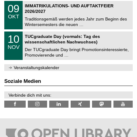
2
T
i
0
09
IMMATRIKULATIONS- UND AUFTAKTFEIER
0
U
t
9
2
2026/2027
C
z
.
6
OKT
h
1
Traditionsgemäß werden jedes Jahr zum Beginn des
e
0
Wintersemesters die neuen …
m
.
n
2
Z
i
1
10
TUCgraduate Day (vormals: Tag des
0
e
t
0
2
wissenschaftlichen Nachwuchses)
n
z
.
6
NOV
t
1
Der TUCgraduate Day bringt Promotionsinteressierte,
r
1
Promovierende und …
u
.
m
2
f
0
Veranstaltungskalender
ü
2
r
6
d
Soziale Medien
e
n
w
Verbinde dich mit uns:
i
s
s
e
n
s
c
h
a