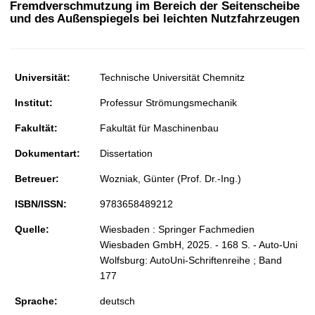
Fremdverschmutzung im Bereich der Seitenscheibe
t
und des Außenspiegels bei leichten Nutzfahrzeugen
Universität:
Technische Universität Chemnitz
Institut:
Professur Strömungsmechanik
Fakultät:
Fakultät für Maschinenbau
Dokumentart:
Dissertation
Betreuer:
Wozniak, Günter (Prof. Dr.-Ing.)
ISBN/ISSN:
9783658489212
Quelle:
Wiesbaden : Springer Fachmedien
Wiesbaden GmbH, 2025. - 168 S. - Auto-Uni
Wolfsburg: AutoUni-Schriftenreihe ; Band
177
Sprache:
deutsch