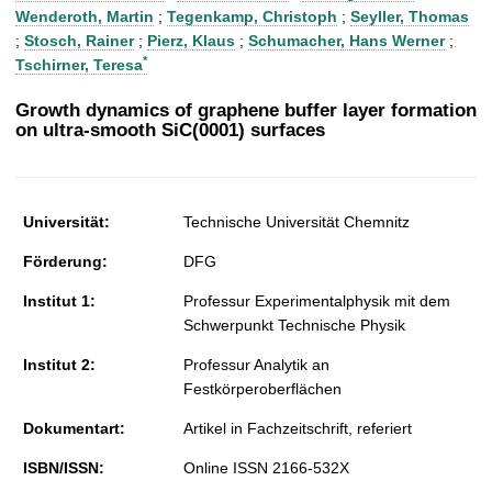
t
Wenderoth, Martin
;
Tegenkamp, Christoph
;
Seyller, Thomas
;
Stosch, Rainer
;
Pierz, Klaus
;
Schumacher, Hans Werner
;
*
Tschirner, Teresa
Growth dynamics of graphene buffer layer formation
on ultra-smooth SiC(0001) surfaces
Universität:
Technische Universität Chemnitz
Förderung:
DFG
Institut 1:
Professur Experimentalphysik mit dem
Schwerpunkt Technische Physik
Institut 2:
Professur Analytik an
Festkörperoberflächen
Dokumentart:
Artikel in Fachzeitschrift, referiert
ISBN/ISSN:
Online ISSN 2166-532X