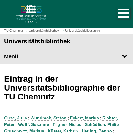
S
S
t
p
a
r
r
i
t
n
TU Chemnitz
Universitätsbibliothek
Universitätsbibliographie
s
g
Universitätsbibliothek
e
e
i
z
t
Menü
u
e
m
a
H
u
a
Eintrag in der
f
u
Universitätsbibliographie der
r
p
TU Chemnitz
u
t
f
i
e
n
n
h
Guse, Julia
;
Wundrack, Stefan
;
Eckert, Marius
;
Richter,
a
Peter
;
Wolff, Susanne
;
Tilgner, Niclas
;
Schädlich, Philip
;
l
Gruschwitz, Markus
;
Küster, Kathrin
;
Harling, Benno
;