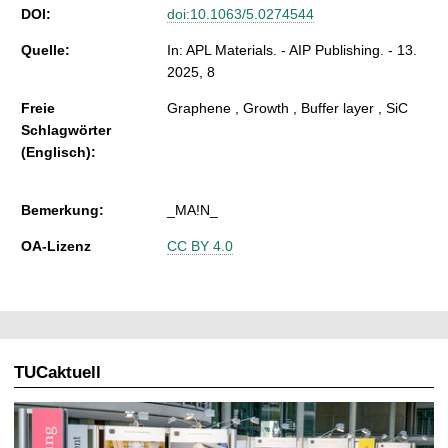
DOI:
doi:10.1063/5.0274544
Quelle:
In: APL Materials. - AIP Publishing. - 13.
2025, 8
Freie
Graphene , Growth , Buffer layer , SiC
Schlagwörter
(Englisch):
Bemerkung:
_MA!N_
OA-Lizenz
CC BY 4.0
TUCaktuell