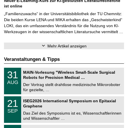
Neuer E-Learning-Kurs zur KI-gestützten Literaturrecherche
ist online
„Familienzuwachs“ in der Universitätsbibliothek der TU Chemnitz:
Die beiden Kurse LENA und MIKA erhalten das „Geschwisterkind“
LOKI, das ein umfassendes Verständnis für die Nutzung von KI-
Werkzeugen in der wissenschaftlichen Literatursuche vermittelt …
Mehr Artikel anzeigen
Veranstaltungen & Tipps
T
3
31
MAIN-Vorlesung "Wireless Small-Scale Surgical
U
1
Robots for Precision Medical …
C
.
AUG
h
0
Der Vortrag stellt drahtlose medizinische Mikroroboter
e
8
für gezielte, …
m
.
n
2
T
i
2
21
ISEG2026 International Symposium on Epitaxial
0
U
t
1
2
Graphene
C
z
.
6
SEP
h
0
Das Ziel des Symposiums ist es, Wissenschaftlerinnen
e
9
und Wissenschaftler …
m
.
n
2
T
i