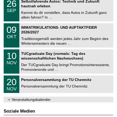
2
26
Selbstfahrende Autos: Technik und Zukunft
0
U
t
6
2
hautnah erleben
C
z
.
6
SEP
h
0
Kannst du dir vorstellen, dass Autos in Zukunft ganz
e
9
allein fahren? In …
m
.
n
2
T
i
0
09
IMMATRIKULATIONS- UND AUFTAKTFEIER
0
U
t
9
2
2026/2027
C
z
.
6
OKT
h
1
Traditionsgemäß werden jedes Jahr zum Beginn des
e
0
Wintersemesters die neuen …
m
.
n
2
Z
i
1
10
TUCgraduate Day (vormals: Tag des
0
e
t
0
2
wissenschaftlichen Nachwuchses)
n
z
.
6
NOV
t
1
Der TUCgraduate Day bringt Promotionsinteressierte,
r
1
Promovierende und …
u
.
m
2
T
f
2
20
Personalversammlung der TU Chemnitz
0
U
ü
0
2
C
r
Personalversammlung der TU Chemnitz
.
6
NOV
h
d
1
e
e
1
m
n
.
Veranstaltungskalender
n
w
2
i
i
0
t
s
2
Soziale Medien
z
s
6