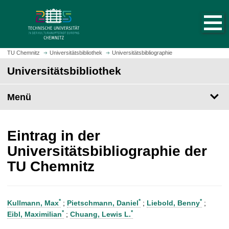
S
S
t
p
a
r
r
i
t
n
TU Chemnitz
Universitätsbibliothek
Universitätsbibliographie
s
g
Universitätsbibliothek
e
e
i
z
t
Menü
u
e
m
a
H
u
a
Eintrag in der
f
u
Universitätsbibliographie der
r
p
TU Chemnitz
u
t
f
i
e
n
n
h
*
*
*
Kullmann, Max
;
Pietschmann, Daniel
;
Liebold, Benny
;
a
*
*
Eibl, Maximilian
;
Chuang, Lewis L.
l