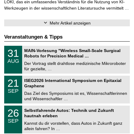
LOKI, das ein umfassendes Verständnis für die Nutzung von KI-
Werkzeugen in der wissenschaftlichen Literatursuche vermittelt …
Mehr Artikel anzeigen
Veranstaltungen & Tipps
T
3
31
MAIN-Vorlesung "Wireless Small-Scale Surgical
U
1
Robots for Precision Medical …
C
.
AUG
h
0
Der Vortrag stellt drahtlose medizinische Mikroroboter
e
8
für gezielte, …
m
.
n
2
T
i
2
21
ISEG2026 International Symposium on Epitaxial
0
U
t
1
2
Graphene
C
z
.
6
SEP
h
0
Das Ziel des Symposiums ist es, Wissenschaftlerinnen
e
9
und Wissenschaftler …
m
.
n
2
T
i
2
26
Selbstfahrende Autos: Technik und Zukunft
0
U
t
6
2
hautnah erleben
C
z
.
6
SEP
h
0
Kannst du dir vorstellen, dass Autos in Zukunft ganz
e
9
allein fahren? In …
m
.