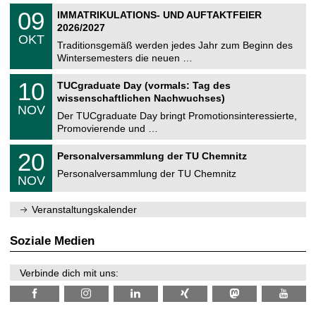
n
2
T
i
0
09
IMMATRIKULATIONS- UND AUFTAKTFEIER
0
U
t
9
2
2026/2027
C
z
.
6
OKT
h
1
Traditionsgemäß werden jedes Jahr zum Beginn des
e
0
Wintersemesters die neuen …
m
.
n
2
Z
i
1
10
TUCgraduate Day (vormals: Tag des
0
e
t
0
2
wissenschaftlichen Nachwuchses)
n
z
.
6
NOV
t
1
Der TUCgraduate Day bringt Promotionsinteressierte,
r
1
Promovierende und …
u
.
m
2
T
f
2
20
Personalversammlung der TU Chemnitz
0
U
ü
0
2
C
r
Personalversammlung der TU Chemnitz
.
6
NOV
h
d
1
e
e
1
m
n
.
Veranstaltungskalender
n
w
2
i
i
0
t
s
2
Soziale Medien
z
s
6
e
n
Verbinde dich mit uns:
s
c
h
a