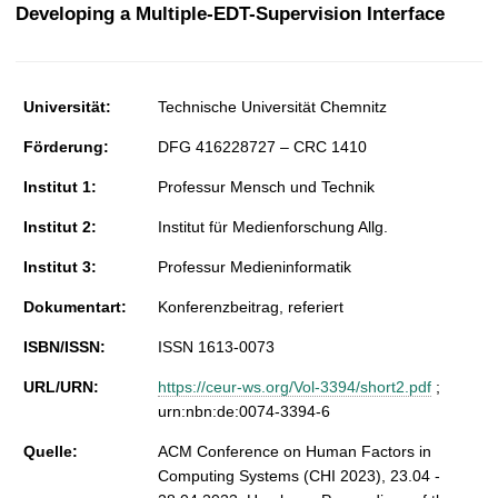
t
Developing a Multiple-EDT-Supervision Interface
Universität:
Technische Universität Chemnitz
Förderung:
DFG 416228727 – CRC 1410
Institut 1:
Professur Mensch und Technik
Institut 2:
Institut für Medienforschung Allg.
Institut 3:
Professur Medieninformatik
Dokumentart:
Konferenzbeitrag, referiert
ISBN/ISSN:
ISSN 1613-0073
URL/URN:
https://ceur-ws.org/Vol-3394/short2.pdf
;
urn:nbn:de:0074-3394-6
Quelle:
ACM Conference on Human Factors in
Computing Systems (CHI 2023), 23.04 -