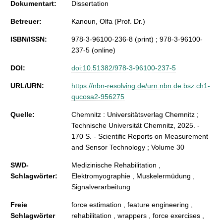
Dokumentart:
Dissertation
Betreuer:
Kanoun, Olfa (Prof. Dr.)
ISBN/ISSN:
978-3-96100-236-8 (print) ; 978-3-96100-
237-5 (online)
DOI:
doi:10.51382/978-3-96100-237-5
URL/URN:
https://nbn-resolving.de/urn:nbn:de:bsz:ch1-
qucosa2-956275
Quelle:
Chemnitz : Universitätsverlag Chemnitz ;
Technische Universität Chemnitz, 2025. -
170 S. - Scientific Reports on Measurement
and Sensor Technology ; Volume 30
SWD-
Medizinische Rehabilitation ,
Schlagwörter:
Elektromyographie , Muskelermüdung ,
Signalverarbeitung
Freie
force estimation , feature engineering ,
Schlagwörter
rehabilitation , wrappers , force exercises ,