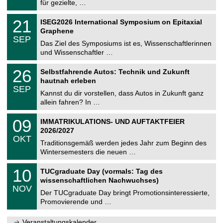
8
für gezielte, …
m
.
n
2
T
i
2
21
ISEG2026 International Symposium on Epitaxial
0
U
t
1
2
Graphene
C
z
.
6
SEP
h
0
Das Ziel des Symposiums ist es, Wissenschaftlerinnen
e
9
und Wissenschaftler …
m
.
n
2
T
i
2
26
Selbstfahrende Autos: Technik und Zukunft
0
U
t
6
2
hautnah erleben
C
z
.
6
SEP
h
0
Kannst du dir vorstellen, dass Autos in Zukunft ganz
e
9
allein fahren? In …
m
.
n
2
T
i
0
09
IMMATRIKULATIONS- UND AUFTAKTFEIER
0
U
t
9
2
2026/2027
C
z
.
6
OKT
h
1
Traditionsgemäß werden jedes Jahr zum Beginn des
e
0
Wintersemesters die neuen …
m
.
n
2
Z
i
1
10
TUCgraduate Day (vormals: Tag des
0
e
t
0
2
wissenschaftlichen Nachwuchses)
n
z
.
6
NOV
t
1
Der TUCgraduate Day bringt Promotionsinteressierte,
r
1
Promovierende und …
u
.
m
2
f
0
Veranstaltungskalender