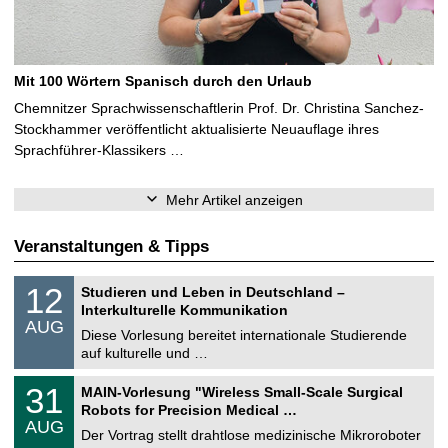
Mit 100 Wörtern Spanisch durch den Urlaub
Chemnitzer Sprachwissenschaftlerin Prof. Dr. Christina Sanchez-
Stockhammer veröffentlicht aktualisierte Neuauflage ihres
Sprachführer-Klassikers …
Mehr Artikel anzeigen
Veranstaltungen & Tipps
S
1
12
Studieren und Leben in Deutschland –
o
2
Interkulturelle Kommunikation
n
.
AUG
s
0
Diese Vorlesung bereitet internationale Studierende
t
8
auf kulturelle und …
i
.
g
2
T
e
3
31
MAIN-Vorlesung "Wireless Small-Scale Surgical
0
U
1
2
Robots for Precision Medical …
C
.
6
AUG
h
0
Der Vortrag stellt drahtlose medizinische Mikroroboter
e