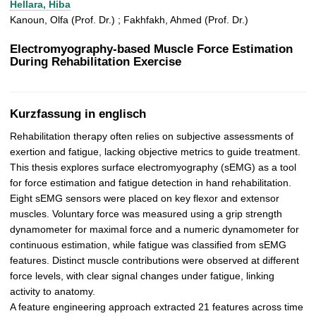
Hellara, Hiba
t
Kanoun, Olfa (Prof. Dr.) ; Fakhfakh, Ahmed (Prof. Dr.)
Electromyography-based Muscle Force Estimation
During Rehabilitation Exercise
Kurzfassung in englisch
Rehabilitation therapy often relies on subjective assessments of
exertion and fatigue, lacking objective metrics to guide treatment.
This thesis explores surface electromyography (sEMG) as a tool
for force estimation and fatigue detection in hand rehabilitation.
Eight sEMG sensors were placed on key flexor and extensor
muscles. Voluntary force was measured using a grip strength
dynamometer for maximal force and a numeric dynamometer for
continuous estimation, while fatigue was classified from sEMG
features. Distinct muscle contributions were observed at different
force levels, with clear signal changes under fatigue, linking
activity to anatomy.
A feature engineering approach extracted 21 features across time