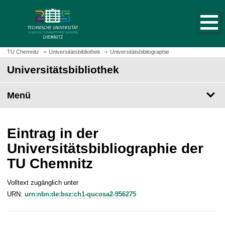
S
S
t
p
a
r
r
i
t
n
TU Chemnitz
Universitätsbibliothek
Universitätsbibliographie
s
g
Universitätsbibliothek
e
e
i
z
t
Menü
u
e
m
a
H
u
a
Eintrag in der
f
u
Universitätsbibliographie der
r
p
TU Chemnitz
u
t
f
i
e
Volltext zugänglich unter
n
n
URN:
urn:nbn:de:bsz:ch1-qucosa2-956275
h
a
l