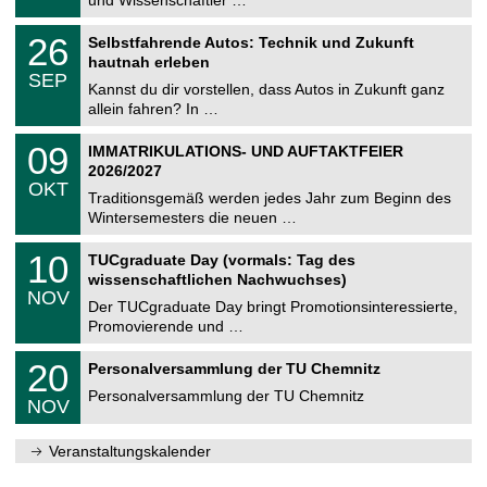
m
.
n
2
T
i
2
26
Selbstfahrende Autos: Technik und Zukunft
0
U
t
6
2
hautnah erleben
C
z
.
6
SEP
h
0
Kannst du dir vorstellen, dass Autos in Zukunft ganz
e
9
allein fahren? In …
m
.
n
2
T
i
0
09
IMMATRIKULATIONS- UND AUFTAKTFEIER
0
U
t
9
2
2026/2027
C
z
.
6
OKT
h
1
Traditionsgemäß werden jedes Jahr zum Beginn des
e
0
Wintersemesters die neuen …
m
.
n
2
Z
i
1
10
TUCgraduate Day (vormals: Tag des
0
e
t
0
2
wissenschaftlichen Nachwuchses)
n
z
.
6
NOV
t
1
Der TUCgraduate Day bringt Promotionsinteressierte,
r
1
Promovierende und …
u
.
m
2
T
f
2
20
Personalversammlung der TU Chemnitz
0
U
ü
0
2
C
r
Personalversammlung der TU Chemnitz
.
6
NOV
h
d
1
e
e
1
m
n
.
Veranstaltungskalender
n
w
2
i
i
0