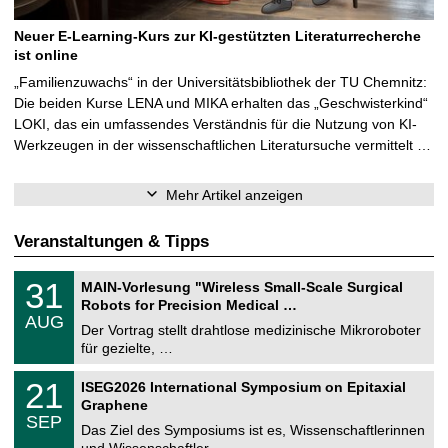
Neuer E-Learning-Kurs zur KI-gestützten Literaturrecherche
ist online
„Familienzuwachs“ in der Universitätsbibliothek der TU Chemnitz:
Die beiden Kurse LENA und MIKA erhalten das „Geschwisterkind“
LOKI, das ein umfassendes Verständnis für die Nutzung von KI-
Werkzeugen in der wissenschaftlichen Literatursuche vermittelt …
Mehr Artikel anzeigen
Veranstaltungen & Tipps
T
3
31
MAIN-Vorlesung "Wireless Small-Scale Surgical
U
1
Robots for Precision Medical …
C
.
AUG
h
0
Der Vortrag stellt drahtlose medizinische Mikroroboter
e
8
für gezielte, …
m
.
n
2
T
i
2
21
ISEG2026 International Symposium on Epitaxial
0
U
t
1
2
Graphene
C
z
.
6
SEP
h
0
Das Ziel des Symposiums ist es, Wissenschaftlerinnen
e
9
und Wissenschaftler …