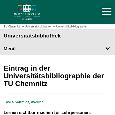
S
S
t
p
a
r
r
i
t
n
TU Chemnitz
Universitätsbibliothek
Universitätsbibliographie
s
g
Universitätsbibliothek
e
e
i
z
t
Menü
u
e
m
a
H
u
a
Eintrag in der
f
u
Universitätsbibliographie der
r
p
TU Chemnitz
u
t
f
i
e
n
n
h
Lovis-Schmidt, Avelina
a
l
Lernen sichtbar machen für Lehrpersonen.