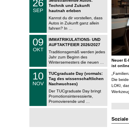
26
Selbstfahrende Autos:
U
6
Technik und Zukunft
C
.
SEP
h
hautnah erleben
0
e
9
Kannst du dir vorstellen, dass
m
.
Autos in Zukunft ganz allein
n
2
i
fahren? In …
0
t
2
z
T
6
0
09
IMMATRIKULATIONS- UND
U
9
AUFTAKTFEIER 2026/2027
C
.
OKT
h
1
Traditionsgemäß werden jedes
e
0
Jahr zum Beginn des
m
.
Neuer E-
Wintersemesters die neuen …
n
2
ist onlin
i
0
Z
t
1
10
2
TUCgraduate Day (vormals:
„Familien
e
z
0
6
Tag des wissenschaftlichen
n
Die beid
.
NOV
t
Nachwuchses)
1
LOKI, das
r
1
Der TUCgraduate Day bringt
Werkzeuge
u
.
Promotionsinteressierte,
m
2
f
Promovierende und …
0
ü
2
r
6
d
e
Soziale
n
w