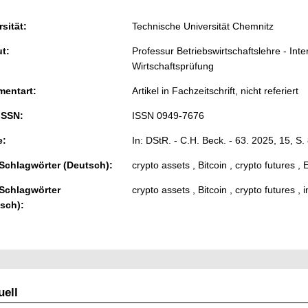
sität:
Technische Universität Chemnitz
ut:
Professur Betriebswirtschaftslehre - In
Wirtschaftsprüfung
entart:
Artikel in Fachzeitschrift, nicht referiert
ISSN:
ISSN 0949-7676
e:
In: DStR. - C.H. Beck. - 63. 2025, 15, S.
 Schlagwörter (Deutsch):
crypto assets , Bitcoin , crypto futures
 Schlagwörter
crypto assets , Bitcoin , crypto futures ,
isch):
ell