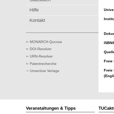
t
Hilfe
Univer
Instit
Kontakt
Dokum
MONARCH-Qucosa
ISBN/
DOI-Resolver
Quell
URN-Resolver
Freie
Patentrecherche
Freie
Unseriöse Verlage
(Engl
Veranstaltungen & Tipps
TUCaktu