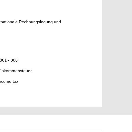
ternationale Rechnungslegung und
 801 - 806
 , Einkommensteuer
 income tax