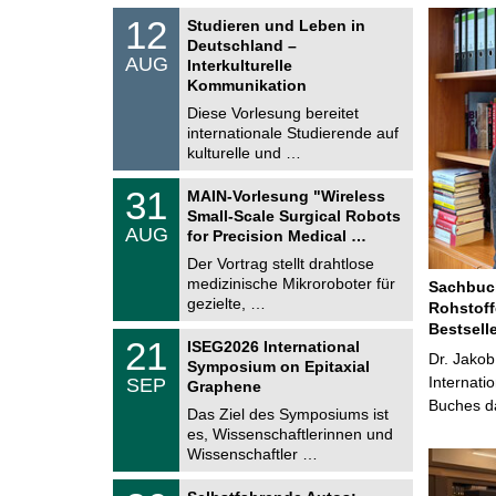
S
1
12
Studieren und Leben in
o
2
Deutschland –
n
.
AUG
s
Interkulturelle
0
t
Kommunikation
8
i
.
Diese Vorlesung bereitet
g
2
e
internationale Studierende auf
0
kulturelle und …
2
6
T
3
31
MAIN-Vorlesung "Wireless
U
1
Small-Scale Surgical Robots
C
.
AUG
h
for Precision Medical …
0
e
8
Der Vortrag stellt drahtlose
m
.
medizinische Mikroroboter für
n
Sachbuch
2
i
gezielte, …
Rohstoff
0
t
2
Bestsell
z
T
6
2
21
ISEG2026 International
U
Dr. Jakob
1
Symposium on Epitaxial
C
.
Internati
SEP
h
Graphene
0
e
Buches da
9
Das Ziel des Symposiums ist
m
.
es, Wissenschaftlerinnen und
n
2
i
Wissenschaftler …
0
t
2
z
T
6
2