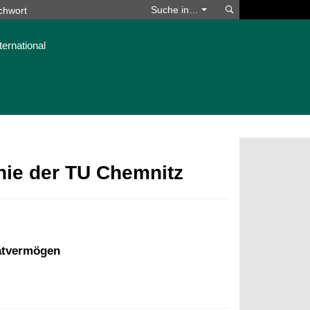
Suchen
Suche in…
ternational
phie der TU Chemnitz
vatvermögen