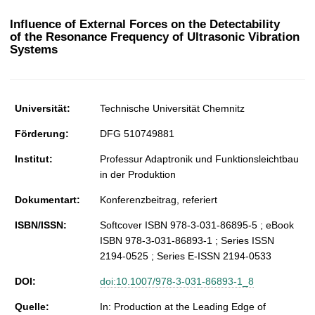
t
Influence of External Forces on the Detectability
of the Resonance Frequency of Ultrasonic Vibration
Systems
Universität:
Technische Universität Chemnitz
Förderung:
DFG 510749881
Institut:
Professur Adaptronik und Funktionsleichtbau
in der Produktion
Dokumentart:
Konferenzbeitrag, referiert
ISBN/ISSN:
Softcover ISBN 978-3-031-86895-5 ; eBook
ISBN 978-3-031-86893-1 ; Series ISSN
2194-0525 ; Series E-ISSN 2194-0533
DOI:
doi:10.1007/978-3-031-86893-1_8
Quelle:
In: Production at the Leading Edge of