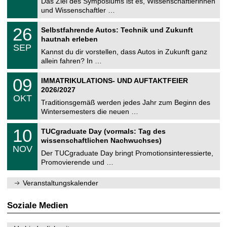
0
Das Ziel des Symposiums ist es, Wissenschaftlerinnen
e
9
und Wissenschaftler …
m
.
n
2
T
i
2
26
Selbstfahrende Autos: Technik und Zukunft
0
U
t
6
2
hautnah erleben
C
z
.
6
SEP
h
0
Kannst du dir vorstellen, dass Autos in Zukunft ganz
e
9
allein fahren? In …
m
.
n
2
T
i
0
09
IMMATRIKULATIONS- UND AUFTAKTFEIER
0
U
t
9
2
2026/2027
C
z
.
6
OKT
h
1
Traditionsgemäß werden jedes Jahr zum Beginn des
e
0
Wintersemesters die neuen …
m
.
n
2
Z
i
1
10
TUCgraduate Day (vormals: Tag des
0
e
t
0
2
wissenschaftlichen Nachwuchses)
n
z
.
6
NOV
t
1
Der TUCgraduate Day bringt Promotionsinteressierte,
r
1
Promovierende und …
u
.
m
2
f
0
Veranstaltungskalender
ü
2
r
6
d
Soziale Medien
e
n
w