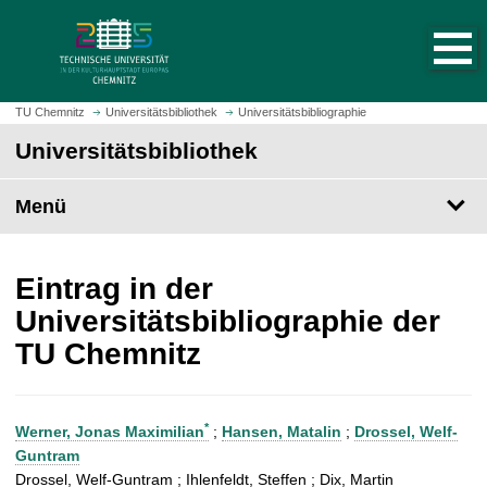
S
S
t
p
a
r
r
i
t
n
TU Chemnitz
Universitätsbibliothek
Universitätsbibliographie
s
g
Universitätsbibliothek
e
e
i
z
t
Menü
u
e
m
a
H
u
a
Eintrag in der
f
u
Universitätsbibliographie der
r
p
TU Chemnitz
u
t
f
i
e
n
n
h
*
Werner, Jonas Maximilian
;
Hansen, Matalin
;
Drossel, Welf-
a
Guntram
l
Drossel, Welf-Guntram ; Ihlenfeldt, Steffen ; Dix, Martin