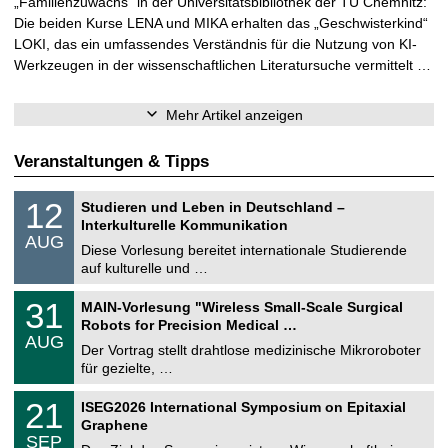
„Familienzuwachs“ in der Universitätsbibliothek der TU Chemnitz:
Die beiden Kurse LENA und MIKA erhalten das „Geschwisterkind“
LOKI, das ein umfassendes Verständnis für die Nutzung von KI-
Werkzeugen in der wissenschaftlichen Literatursuche vermittelt …
Mehr Artikel anzeigen
Veranstaltungen & Tipps
S
1
12
Studieren und Leben in Deutschland –
o
2
Interkulturelle Kommunikation
n
.
AUG
s
0
Diese Vorlesung bereitet internationale Studierende
t
8
auf kulturelle und …
i
.
g
2
T
e
3
31
MAIN-Vorlesung "Wireless Small-Scale Surgical
0
U
1
2
Robots for Precision Medical …
C
.
6
AUG
h
0
Der Vortrag stellt drahtlose medizinische Mikroroboter
e
8
für gezielte, …
m
.
n
2
T
i
2
21
ISEG2026 International Symposium on Epitaxial
0
U
t
1
2
Graphene
C
z
.
6
SEP
h