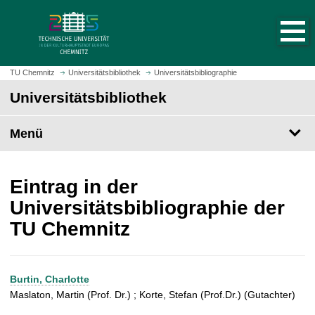
S
S
t
p
a
r
r
i
t
n
TU Chemnitz
Universitätsbibliothek
Universitätsbibliographie
s
g
Universitätsbibliothek
e
e
i
z
t
Menü
u
e
m
a
H
u
a
Eintrag in der
f
u
Universitätsbibliographie der
r
p
TU Chemnitz
u
t
f
i
e
n
n
h
Burtin, Charlotte
a
Maslaton, Martin (Prof. Dr.) ; Korte, Stefan (Prof.Dr.) (Gutachter)
l