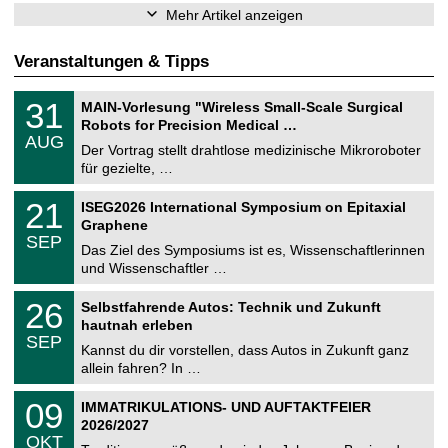
Mehr Artikel anzeigen
Veranstaltungen & Tipps
T
3
31
MAIN-Vorlesung "Wireless Small-Scale Surgical
U
1
Robots for Precision Medical …
C
.
AUG
h
0
Der Vortrag stellt drahtlose medizinische Mikroroboter
e
8
für gezielte, …
m
.
n
2
T
i
2
21
ISEG2026 International Symposium on Epitaxial
0
U
t
1
2
Graphene
C
z
.
6
SEP
h
0
Das Ziel des Symposiums ist es, Wissenschaftlerinnen
e
9
und Wissenschaftler …
m
.
n
2
T
i
2
26
Selbstfahrende Autos: Technik und Zukunft
0
U
t
6
2
hautnah erleben
C
z
.
6
SEP
h
0
Kannst du dir vorstellen, dass Autos in Zukunft ganz
e
9
allein fahren? In …
m
.
n
2
T
i
0
09
IMMATRIKULATIONS- UND AUFTAKTFEIER
0
U
t
9
2
2026/2027
C
z
.
6
OKT
h