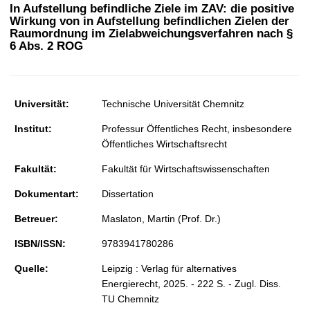
t
In Aufstellung befindliche Ziele im ZAV: die positive
Wirkung von in Aufstellung befindlichen Zielen der
Raumordnung im Zielabweichungsverfahren nach §
6 Abs. 2 ROG
Universität:
Technische Universität Chemnitz
Institut:
Professur Öffentliches Recht, insbesondere
Öffentliches Wirtschaftsrecht
Fakultät:
Fakultät für Wirtschaftswissenschaften
Dokumentart:
Dissertation
Betreuer:
Maslaton, Martin (Prof. Dr.)
ISBN/ISSN:
9783941780286
Quelle:
Leipzig : Verlag für alternatives
Energierecht, 2025. - 222 S. - Zugl. Diss.
TU Chemnitz