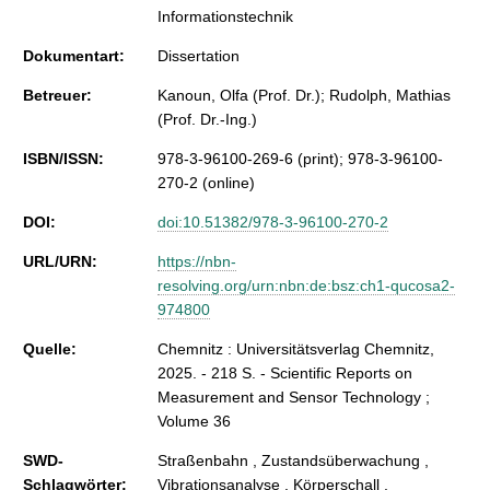
Informationstechnik
Dokumentart:
Dissertation
Betreuer:
Kanoun, Olfa (Prof. Dr.); Rudolph, Mathias
(Prof. Dr.-Ing.)
ISBN/ISSN:
978-3-96100-269-6 (print); 978-3-96100-
270-2 (online)
DOI:
doi:10.51382/978-3-96100-270-2
URL/URN:
https://nbn-
resolving.org/urn:nbn:de:bsz:ch1-qucosa2-
974800
Quelle:
Chemnitz : Universitätsverlag Chemnitz,
2025. - 218 S. - Scientific Reports on
Measurement and Sensor Technology ;
Volume 36
SWD-
Straßenbahn , Zustandsüberwachung ,
Schlagwörter:
Vibrationsanalyse , Körperschall ,