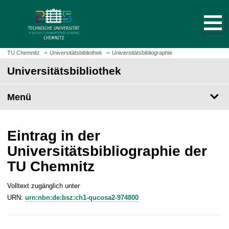
S
S
t
p
a
r
r
i
t
n
TU Chemnitz
Universitätsbibliothek
Universitätsbibliographie
s
g
Universitätsbibliothek
e
e
i
z
t
Menü
u
e
m
a
H
u
a
Eintrag in der
f
u
Universitätsbibliographie der
r
p
TU Chemnitz
u
t
f
i
e
Volltext zugänglich unter
n
n
URN:
urn:nbn:de:bsz:ch1-qucosa2-974800
h
a
l