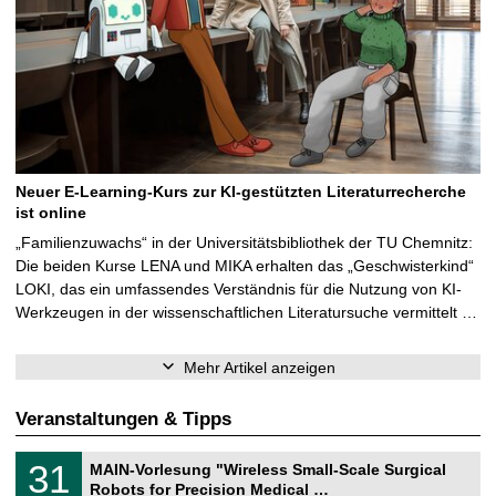
Neuer E-Learning-Kurs zur KI-gestützten Literaturrecherche
ist online
„Familienzuwachs“ in der Universitätsbibliothek der TU Chemnitz:
Die beiden Kurse LENA und MIKA erhalten das „Geschwisterkind“
LOKI, das ein umfassendes Verständnis für die Nutzung von KI-
Werkzeugen in der wissenschaftlichen Literatursuche vermittelt …
Mehr Artikel anzeigen
Veranstaltungen & Tipps
T
3
31
MAIN-Vorlesung "Wireless Small-Scale Surgical
U
1
Robots for Precision Medical …
C