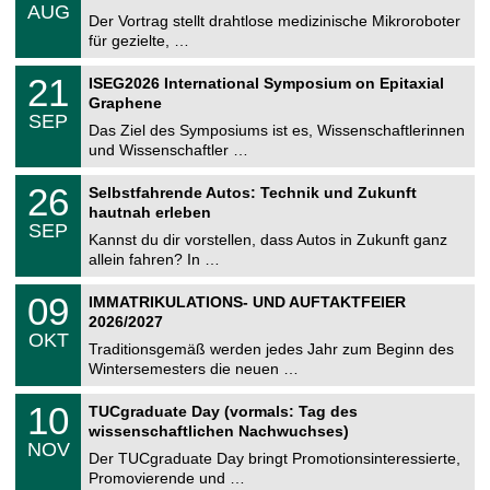
.
AUG
h
0
Der Vortrag stellt drahtlose medizinische Mikroroboter
e
8
für gezielte, …
m
.
n
2
T
i
2
21
ISEG2026 International Symposium on Epitaxial
0
U
t
1
2
Graphene
C
z
.
6
SEP
h
0
Das Ziel des Symposiums ist es, Wissenschaftlerinnen
e
9
und Wissenschaftler …
m
.
n
2
T
i
2
26
Selbstfahrende Autos: Technik und Zukunft
0
U
t
6
2
hautnah erleben
C
z
.
6
SEP
h
0
Kannst du dir vorstellen, dass Autos in Zukunft ganz
e
9
allein fahren? In …
m
.
n
2
T
i
0
09
IMMATRIKULATIONS- UND AUFTAKTFEIER
0
U
t
9
2
2026/2027
C
z
.
6
OKT
h
1
Traditionsgemäß werden jedes Jahr zum Beginn des
e
0
Wintersemesters die neuen …
m
.
n
2
Z
i
1
10
TUCgraduate Day (vormals: Tag des
0
e
t
0
2
wissenschaftlichen Nachwuchses)
n
z
.
6
NOV
t
1
Der TUCgraduate Day bringt Promotionsinteressierte,
r
1
Promovierende und …
u
.