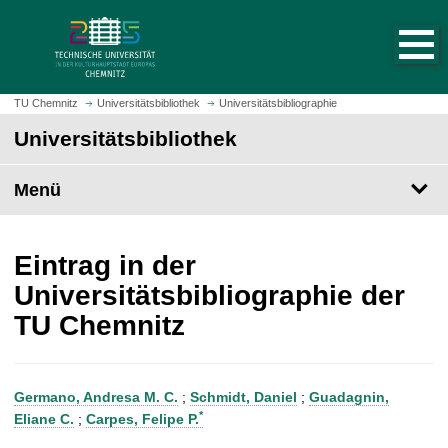
S
S
t
p
a
r
r
i
t
n
TU Chemnitz
Universitätsbibliothek
Universitätsbibliographie
s
g
Universitätsbibliothek
e
e
i
z
t
Menü
u
e
m
a
H
u
a
Eintrag in der
f
u
Universitätsbibliographie der
r
p
TU Chemnitz
u
t
f
i
e
n
n
h
Germano, Andresa M. C.
;
Schmidt, Daniel
;
Guadagnin,
a
*
Eliane C.
;
Carpes, Felipe P.
l