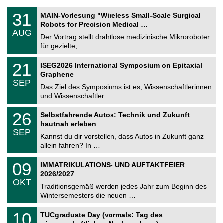
T
3
31
MAIN-Vorlesung "Wireless Small-Scale Surgical
U
1
Robots for Precision Medical …
C
.
AUG
h
0
Der Vortrag stellt drahtlose medizinische Mikroroboter
e
8
für gezielte, …
m
.
n
2
T
i
2
21
ISEG2026 International Symposium on Epitaxial
0
U
t
1
2
Graphene
C
z
.
6
SEP
h
0
Das Ziel des Symposiums ist es, Wissenschaftlerinnen
e
9
und Wissenschaftler …
m
.
n
2
T
i
2
26
Selbstfahrende Autos: Technik und Zukunft
0
U
t
6
2
hautnah erleben
C
z
.
6
SEP
h
0
Kannst du dir vorstellen, dass Autos in Zukunft ganz
e
9
allein fahren? In …
m
.
n
2
T
i
0
09
IMMATRIKULATIONS- UND AUFTAKTFEIER
0
U
t
9
2
2026/2027
C
z
.
6
OKT
h
1
Traditionsgemäß werden jedes Jahr zum Beginn des
e
0
Wintersemesters die neuen …
m
.
n
2
Z
i
1
10
TUCgraduate Day (vormals: Tag des
0
e
t
0
2