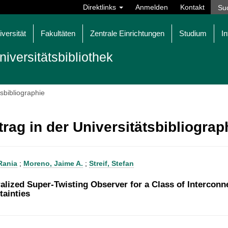
Direktlinks
Anmelden
Kontakt
iversität
Fakultäten
Zentrale Einrichtungen
Studium
In
niversitätsbibliothek
tsbibliographie
trag in der Universitätsbibliogra
 Rania
;
Moreno, Jaime A.
;
Streif, Stefan
alized Super-Twisting Observer for a Class of Intercon
tainties