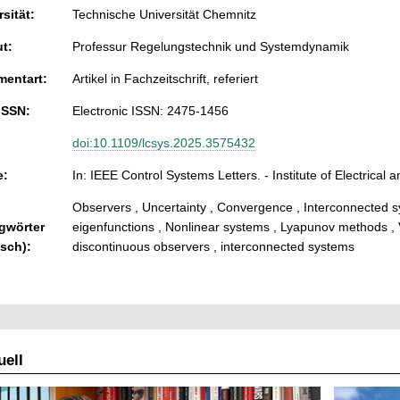
sität:
Technische Universität Chemnitz
ut:
Professur Regelungstechnik und Systemdynamik
entart:
Artikel in Fachzeitschrift, referiert
ISSN:
Electronic ISSN: 2475-1456
doi:10.1109/lcsys.2025.3575432
e:
In: IEEE Control Systems Letters. - Institute of Electrical 
Observers , Uncertainty , Convergence , Interconnected s
gwörter
eigenfunctions , Nonlinear systems , Lyapunov methods , V
isch):
discontinuous observers , interconnected systems
ell