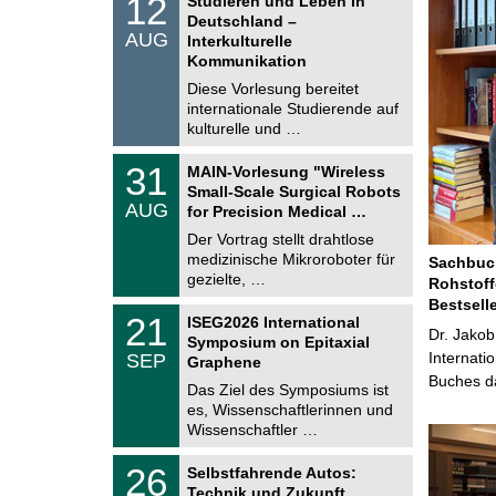
12
Studieren und Leben in
o
2
Deutschland –
n
.
AUG
s
Interkulturelle
0
t
Kommunikation
8
i
.
Diese Vorlesung bereitet
g
2
e
internationale Studierende auf
0
kulturelle und …
2
6
T
3
31
MAIN-Vorlesung "Wireless
U
1
Small-Scale Surgical Robots
C
.
AUG
h
for Precision Medical …
0
e
8
Der Vortrag stellt drahtlose
m
.
medizinische Mikroroboter für
n
Sachbuch
2
i
gezielte, …
Rohstoff
0
t
2
Bestsell
z
T
6
2
21
ISEG2026 International
U
Dr. Jakob
1
Symposium on Epitaxial
C
.
Internati
SEP
h
Graphene
0
e
Buches da
9
Das Ziel des Symposiums ist
m
.
es, Wissenschaftlerinnen und
n
2
i
Wissenschaftler …
0
t
2
z
T
6
2
26
Selbstfahrende Autos:
U
6
Technik und Zukunft
C