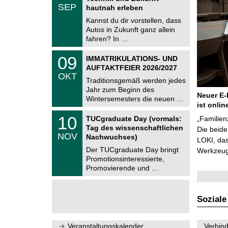
.
SEP
h
hautnah erleben
0
e
9
Kannst du dir vorstellen, dass
m
.
Autos in Zukunft ganz allein
n
2
i
fahren? In …
0
t
2
z
T
6
0
09
IMMATRIKULATIONS- UND
U
9
AUFTAKTFEIER 2026/2027
C
.
OKT
h
1
Traditionsgemäß werden jedes
e
0
Jahr zum Beginn des
m
.
Neuer E-
Wintersemesters die neuen …
n
2
ist onlin
i
0
Z
t
1
10
2
TUCgraduate Day (vormals:
„Familien
e
z
0
6
Tag des wissenschaftlichen
n
Die beid
.
NOV
t
Nachwuchses)
1
LOKI, das
r
1
Der TUCgraduate Day bringt
Werkzeuge
u
.
Promotionsinteressierte,
m
2
f
Promovierende und …
0
ü
2
r
6
d
e
Soziale
n
w
i
Veranstaltungskalender
Verbind
s