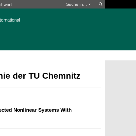
Suchen
Suche in…
ternational
phie der TU Chemnitz
nected Nonlinear Systems With