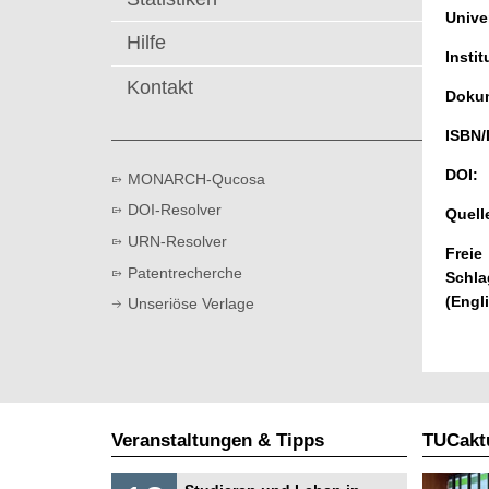
t
Univer
Hilfe
Instit
Kontakt
Dokum
ISBN/
DOI:
MONARCH-Qucosa
DOI-Resolver
Quell
URN-Resolver
Freie
Patentrecherche
Schla
(Engl
Unseriöse Verlage
Veranstaltungen & Tipps
TUCaktu
S
1