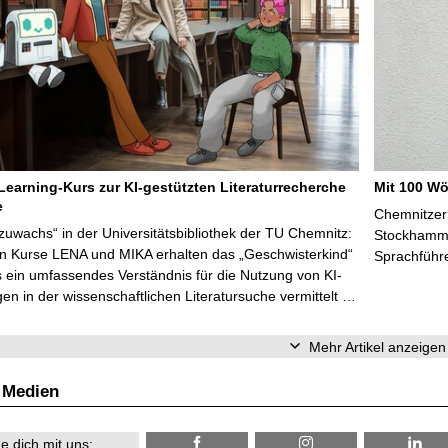
Learning-Kurs zur KI-gestützten Literaturrecherche
Mit 100 Wö
e
Chemnitzer 
zuwachs“ in der Universitätsbibliothek der TU Chemnitz:
Stockhammer
en Kurse LENA und MIKA erhalten das „Geschwisterkind“
Sprachführ
 ein umfassendes Verständnis für die Nutzung von KI-
n in der wissenschaftlichen Literatursuche vermittelt …
Mehr Artikel anzeigen
 Medien
e dich mit uns: