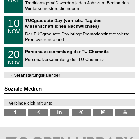
OKT
h
1
Traditionsgemäß werden jedes Jahr zum Beginn des
e
0
Wintersemesters die neuen …
m
.
n
2
Z
i
1
10
TUCgraduate Day (vormals: Tag des
0
e
t
0
2
wissenschaftlichen Nachwuchses)
n
z
.
6
NOV
t
1
Der TUCgraduate Day bringt Promotionsinteressierte,
r
1
Promovierende und …
u
.
m
2
T
f
2
20
Personalversammlung der TU Chemnitz
0
U
ü
0
2
C
r
Personalversammlung der TU Chemnitz
.
6
NOV
h
d
1
e
e
1
m
n
.
Veranstaltungskalender
n
w
2
i
i
0
t
s
2
Soziale Medien
z
s
6
e
n
Verbinde dich mit uns:
s
c
h
a
f
t
l
i