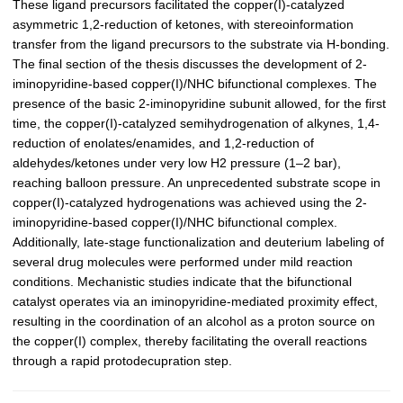
These ligand precursors facilitated the copper(I)-catalyzed
asymmetric 1,2-reduction of ketones, with stereoinformation
transfer from the ligand precursors to the substrate via H-bonding.
The final section of the thesis discusses the development of 2-
iminopyridine-based copper(I)/NHC bifunctional complexes. The
presence of the basic 2-iminopyridine subunit allowed, for the first
time, the copper(I)-catalyzed semihydrogenation of alkynes, 1,4-
reduction of enolates/enamides, and 1,2-reduction of
aldehydes/ketones under very low H2 pressure (1–2 bar),
reaching balloon pressure. An unprecedented substrate scope in
copper(I)-catalyzed hydrogenations was achieved using the 2-
iminopyridine-based copper(I)/NHC bifunctional complex.
Additionally, late-stage functionalization and deuterium labeling of
several drug molecules were performed under mild reaction
conditions. Mechanistic studies indicate that the bifunctional
catalyst operates via an iminopyridine-mediated proximity effect,
resulting in the coordination of an alcohol as a proton source on
the copper(I) complex, thereby facilitating the overall reactions
through a rapid protodecupration step.