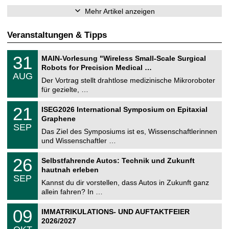
Mehr Artikel anzeigen
Veranstaltungen & Tipps
T
3
31
MAIN-Vorlesung "Wireless Small-Scale Surgical
U
1
Robots for Precision Medical …
C
.
AUG
h
0
Der Vortrag stellt drahtlose medizinische Mikroroboter
e
8
für gezielte, …
m
.
n
2
T
i
2
21
ISEG2026 International Symposium on Epitaxial
0
U
t
1
2
Graphene
C
z
.
6
SEP
h
0
Das Ziel des Symposiums ist es, Wissenschaftlerinnen
e
9
und Wissenschaftler …
m
.
n
2
T
i
2
26
Selbstfahrende Autos: Technik und Zukunft
0
U
t
6
2
hautnah erleben
C
z
.
6
SEP
h
0
Kannst du dir vorstellen, dass Autos in Zukunft ganz
e
9
allein fahren? In …
m
.
n
2
T
i
0
09
IMMATRIKULATIONS- UND AUFTAKTFEIER
0
U
t
9
2
2026/2027
C
z
.
6