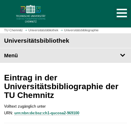
S
S
t
p
a
r
r
i
t
n
TU Chemnitz
Universitätsbibliothek
Universitätsbibliographie
s
g
Universitätsbibliothek
e
e
i
z
t
Menü
u
e
m
a
H
u
a
Eintrag in der
f
u
Universitätsbibliographie der
r
p
TU Chemnitz
u
t
f
i
e
Volltext zugänglich unter
n
n
URN:
urn:nbn:de:bsz:ch1-qucosa2-969100
h
a
l