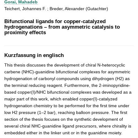
Gorai, Mahadeb
t
Teichert, Johannes F. ; Breder, Alexander (Gutachter)
Bifunctional ligands for copper-catalyzed
hydrogenations – from asymmetric catalysis to
proximity effects
Kurzfassung in englisch
This thesis discusses the development of chiral N-heterocyclic
carbene (NHC)-guanidine bifunctional complexes for asymmetric
hydrogenation of carbonyl compounds using dihydrogen (H2) as
the terminal reducing reagent. Furthermore, the 2-iminopyridine-
based copper(I)/NHC bifunctional complexes was developed as a
major part of this work, which enabled copper(I)-catalyzed
hydrogenation chemistry to be performed for the first time under
low H2 pressure (1–2 bar), reaching balloon pressure. The first
section of the thesis focuses on the synthetic development of
several chiral NHC-guanidine ligand precursors, where chirality is
embedded either in the linker unit or in the guanidine moiety.