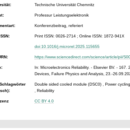
sität:
Technische Universität Chemnitz
ut:
Professur Leistungselektronik
entart:
Konferenzbeitrag, referiert
ISSN:
Print ISSN: 0026-2714 ; Online ISSN: 1872-941X
doi:10.1016/j.microrel.2025.115655
URN:
https://www.sciencedirect.com/science/article/pii
e:
In: Microelectronics Reliability. - Elsevier BV. - 167
Devices, Failure Physics and Analysis, 23.-26.09.2
 Schlagwörter
Double sided cooled module (DSC0) , Power cyclin
isch):
, Reliability
zenz
CC BY 4.0