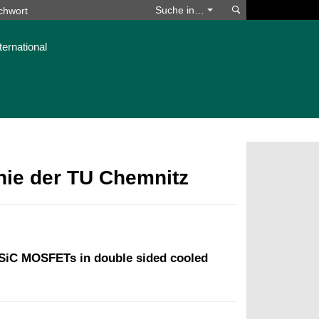
Suchen
Suche in…
ternational
phie der TU Chemnitz
 SiC MOSFETs in double sided cooled