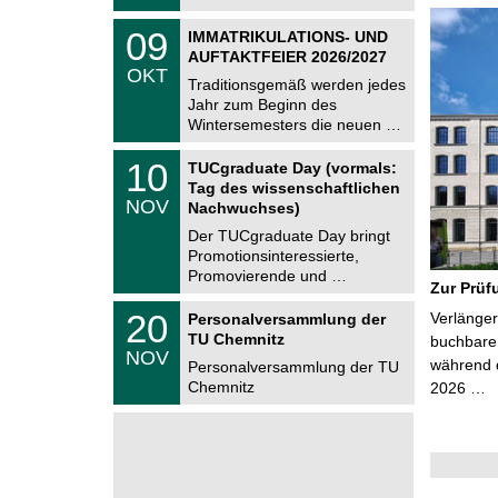
t
2
z
T
6
0
09
IMMATRIKULATIONS- UND
U
9
AUFTAKTFEIER 2026/2027
C
.
OKT
h
1
Traditionsgemäß werden jedes
e
0
Jahr zum Beginn des
m
.
Wintersemesters die neuen …
n
2
i
0
Z
t
1
10
2
TUCgraduate Day (vormals:
e
z
0
6
Tag des wissenschaftlichen
n
.
NOV
t
Nachwuchses)
1
r
1
Der TUCgraduate Day bringt
u
.
Promotionsinteressierte,
m
2
f
Promovierende und …
0
Zur Prüf
ü
2
r
T
6
2
20
Verlänger
Personalversammlung der
d
U
0
TU Chemnitz
e
C
buchbare 
.
NOV
n
h
während d
1
Personalversammlung der TU
w
e
1
Chemnitz
2026 …
i
m
.
s
n
2
s
i
0
e
t
2
n
z
6
s
c