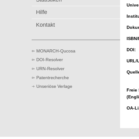
t
Univer
Hilfe
Instit
Kontakt
Dokum
ISBN/
DOI:
MONARCH-Qucosa
DOI-Resolver
URL/
URN-Resolver
Quell
Patentrecherche
Unseriöse Verlage
Freie
(Engl
OA-Li