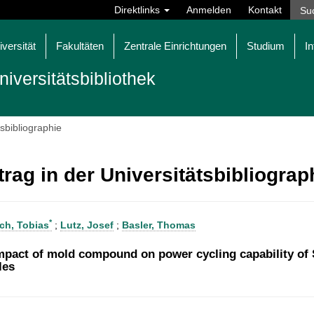
Direktlinks
Anmelden
Kontakt
iversität
Fakultäten
Zentrale Einrichtungen
Studium
In
niversitätsbibliothek
tsbibliographie
trag in der Universitätsbibliogra
*
ch, Tobias
;
Lutz, Josef
;
Basler, Thomas
mpact of mold compound on power cycling capability of
les