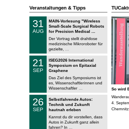
Veranstaltungen & Tipps
TUCaktu
T
3
31
MAIN-Vorlesung "Wireless
U
1
Small-Scale Surgical Robots
C
.
AUG
h
for Precision Medical …
0
e
8
Der Vortrag stellt drahtlose
m
.
medizinische Mikroroboter für
n
2
i
gezielte, …
0
t
2
z
T
6
2
21
ISEG2026 International
U
1
Symposium on Epitaxial
C
.
SEP
h
Graphene
0
e
9
Das Ziel des Symposiums ist
m
.
es, Wissenschaftlerinnen und
n
2
i
Wissenschaftler …
So wird 
0
t
2
z
T
Wanderaus
6
2
26
Selbstfahrende Autos:
U
6
4. Septem
Technik und Zukunft
C
.
SEP
Chemnitz
h
hautnah erleben
0
e
9
Kannst du dir vorstellen, dass
m
.
Autos in Zukunft ganz allein
n
2
i
fahren? In …
0