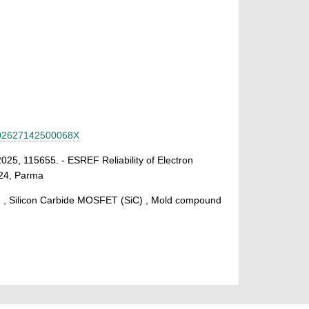
/S002627142500068X
. 2025, 115655. - ESREF Reliability of Electron
024, Parma
g , Silicon Carbide MOSFET (SiC) , Mold compound