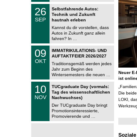
t
2
z
T
6
2
26
Selbstfahrende Autos:
U
6
Technik und Zukunft
C
.
SEP
h
hautnah erleben
0
e
9
Kannst du dir vorstellen, dass
m
.
Autos in Zukunft ganz allein
n
2
i
fahren? In …
0
t
2
z
T
6
0
09
IMMATRIKULATIONS- UND
U
9
AUFTAKTFEIER 2026/2027
C
.
OKT
h
1
Traditionsgemäß werden jedes
e
0
Jahr zum Beginn des
m
.
Neuer E-
Wintersemesters die neuen …
n
2
ist onlin
i
0
Z
t
1
10
2
TUCgraduate Day (vormals:
„Familien
e
z
0
6
Tag des wissenschaftlichen
n
Die beid
.
NOV
t
Nachwuchses)
1
LOKI, das
r
1
Der TUCgraduate Day bringt
Werkzeuge
u
.
Promotionsinteressierte,
m
2
f
Promovierende und …
0
ü
2
r
6
d
e
Soziale