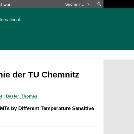
Suchen
Suche in…
ternational
phie der TU Chemnitz
ef
;
Basler, Thomas
MTs by Different Temperature Sensitive