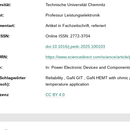
sität:
Technische Universität Chemnitz
ut:
Professur Leistungselektronik
entart:
Artikel in Fachzeitschrift, referiert
ISSN:
Online ISSN: 2772-3704
doi:10.1016/j.pedc.2025.100103
URN:
https://www.sciencedirect.com/science/articl
e:
In: Power Electronic Devices and Components
 Schlagwörter
Reliability , GaN GIT , GaN HEMT with ohmic 
isch):
temperature application
zenz
CC BY 4.0