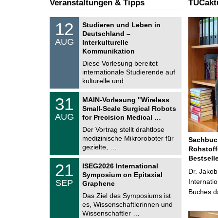
Veranstaltungen & Tipps
TUCaktu
S
1
12
Studieren und Leben in
o
2
Deutschland –
n
.
AUG
s
Interkulturelle
0
t
Kommunikation
8
i
.
Diese Vorlesung bereitet
g
2
e
internationale Studierende auf
0
kulturelle und …
2
6
T
3
31
MAIN-Vorlesung "Wireless
U
1
Small-Scale Surgical Robots
C
.
AUG
h
for Precision Medical …
0
e
8
Der Vortrag stellt drahtlose
m
.
medizinische Mikroroboter für
n
Sachbuch
2
i
gezielte, …
Rohstoff
0
t
2
Bestsell
z
T
6
2
21
ISEG2026 International
U
Dr. Jakob
1
Symposium on Epitaxial
C
.
Internati
SEP
h
Graphene
0
e
Buches da
9
Das Ziel des Symposiums ist
m
.
es, Wissenschaftlerinnen und
n
2
i
Wissenschaftler …
0