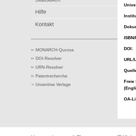
t
Univer
Hilfe
Instit
Kontakt
Dokum
ISBN/
DOI:
MONARCH-Qucosa
DOI-Resolver
URL/
URN-Resolver
Quell
Patentrecherche
Freie
Unseriöse Verlage
(Engl
OA-Li