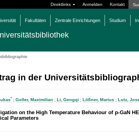
Direktlinks
Anmelden
Kontakt
iversität
Fakultäten
Zentrale Einrichtungen
Studium
In
niversitätsbibliothek
tsbibliographie
trag in der Universitätsbibliogra
*
Lukas
;
Goller, Maximilian
;
Li, Gengqi
;
Lößner, Marius
;
Lutz, Jos
tigation on the High Temperature Behaviour of p-GaN HE
rical Parameters