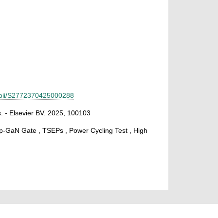
e/pii/S2772370425000288
. - Elsevier BV. 2025, 100103
p-GaN Gate , TSEPs , Power Cycling Test , High