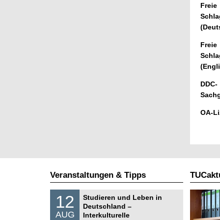
Freie
Schla
(Deut
Freie
Schla
(Engl
DDC-
Sachg
OA-Li
Veranstaltungen & Tipps
TUCaktu
S
1
12
Studieren und Leben in
o
2
Deutschland –
n
.
AUG
s
Interkulturelle
0