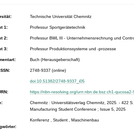
sität:
Technische Universität Chemnitz
ut 1:
Professur Sportgerätetechnik
ut 2:
Professur BWL III - Unternehmensrechnung und Contro
ut 3:
Professur Produktionssysteme und -prozesse
entart:
Buch (Herausgeberschaft)
ISSN:
2748-9337 (online)
doi:10.51382/2748-9337_i05
URN:
https://nbn-resolving.org/urn:nbn:de:bsz:ch1-qucosa2
e:
Chemnitz : Universitätsverlag Chemnitz, 2025. - 422 S
Manufacturing Student Conference ; Issue 5, 2025
Konferenz , Student , Maschinenbau
gwörter: