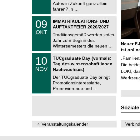
.
Autos in Zukunft ganz allein
n
2
i
fahren? In …
0
t
2
z
T
6
0
09
IMMATRIKULATIONS- UND
U
9
AUFTAKTFEIER 2026/2027
C
.
OKT
h
1
Traditionsgemäß werden jedes
e
0
Jahr zum Beginn des
m
.
Neuer E-
Wintersemesters die neuen …
n
2
ist onlin
i
0
Z
t
1
10
2
TUCgraduate Day (vormals:
„Familien
e
z
0
6
Tag des wissenschaftlichen
n
Die beid
.
NOV
t
Nachwuchses)
1
LOKI, das
r
1
Der TUCgraduate Day bringt
Werkzeuge
u
.
Promotionsinteressierte,
m
2
f
Promovierende und …
0
ü
2
r
6
d
e
Soziale
n
w
i
Veranstaltungskalender
Verbind
s
s
e
n