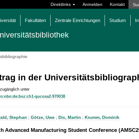
Direktlinks
Anmelden
Kontakt
iversität
Fakultäten
Zentrale Einrichtungen
Studium
In
niversitätsbibliothek
tsbibliographie
trag in der Universitätsbibliogra
 zugänglich unter
rn:nbn:de:bsz:ch1-qucosa2-970038
ald, Stephan
;
Götze, Uwe
;
Dix, Martin
;
Krumm, Dominik
th Advanced Manufacturing Student Conference (AMSC2