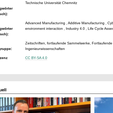
Technische Universität Chemnitz
gwörter
sch):
Advanced Manufacturing , Additive Manufacturing , C
gwörter
environment interaction , Industry 4.0 , Life Cycle Ass
isch):
Zeitschriften, fortlaufende Sammelwerke, Fortlaufend
ruppe:
Ingenieurwissenschaften
zenz
CC BY-SA 4.0
ell