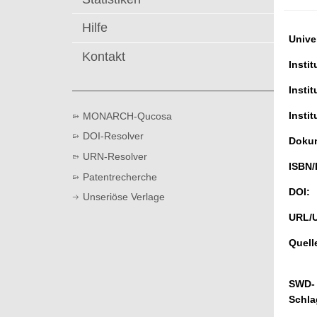
t
Hilfe
Univer
Kontakt
Instit
Instit
Instit
MONARCH-Qucosa
DOI-Resolver
Dokum
URN-Resolver
ISBN/
Patentrecherche
DOI:
Unseriöse Verlage
URL/
Quell
SWD-
Schla