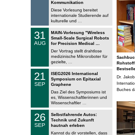
t
Kommunikation
8
i
.
Diese Vorlesung bereitet
g
2
e
internationale Studierende auf
0
kulturelle und …
2
6
T
3
31
MAIN-Vorlesung "Wireless
U
1
Small-Scale Surgical Robots
C
.
AUG
h
for Precision Medical …
0
e
8
Der Vortrag stellt drahtlose
m
.
medizinische Mikroroboter für
n
Sachbuch
2
i
gezielte, …
Rohstoff
0
t
2
Bestsell
z
T
6
2
21
ISEG2026 International
U
Dr. Jakob
1
Symposium on Epitaxial
C
.
Internati
SEP
h
Graphene
0
e
Buches da
9
Das Ziel des Symposiums ist
m
.
es, Wissenschaftlerinnen und
n
2
i
Wissenschaftler …
0
t
2
z
T
6
2
26
Selbstfahrende Autos:
U
6
Technik und Zukunft
C
.
SEP
h
hautnah erleben
0
e
9
Kannst du dir vorstellen, dass
m