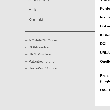
t
Förde
Hilfe
Instit
Kontakt
Dokum
ISBN/
MONARCH-Qucosa
DOI:
DOI-Resolver
URL/
URN-Resolver
Patentrecherche
Quell
Unseriöse Verlage
Freie
(Engl
OA-Li