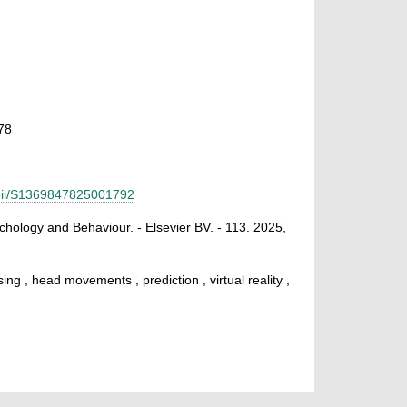
78
e/pii/S1369847825001792
ychology and Behaviour. - Elsevier BV. - 113. 2025,
ing , head movements , prediction , virtual reality ,