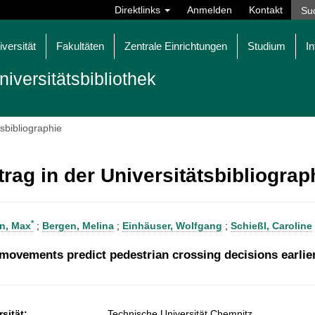
Direktlinks
Anmelden
Kontakt
iversität
Fakultäten
Zentrale Einrichtungen
Studium
In
niversitätsbibliothek
tsbibliographie
trag in der Universitätsbibliogra
*
n, Max
;
Bergen, Melina
;
Einhäuser, Wolfgang
;
Schießl, Caroline
movements predict pedestrian crossing decisions earlie
sität:
Technische Universität Chemnitz