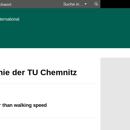
Suchen
Suche in…
ternational
phie der TU Chemnitz
r than walking speed