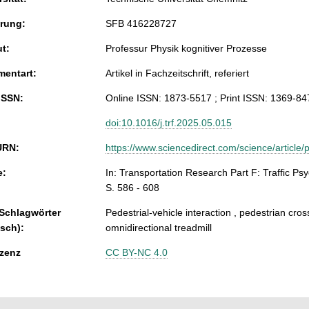
rung:
SFB 416228727
ut:
Professur Physik kognitiver Prozesse
entart:
Artikel in Fachzeitschrift, referiert
ISSN:
Online ISSN: 1873-5517 ; Print ISSN: 1369-84
doi:10.1016/j.trf.2025.05.015
URN:
https://www.sciencedirect.com/science/articl
e:
In: Transportation Research Part F: Traffic Ps
S. 586 - 608
 Schlagwörter
Pedestrial-vehicle interaction , pedestrian cross
isch):
omnidirectional treadmill
zenz
CC BY-NC 4.0