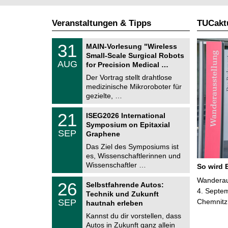
Veranstaltungen & Tipps
TUCaktu
T
3
31
MAIN-Vorlesung "Wireless
U
1
Small-Scale Surgical Robots
C
.
AUG
h
for Precision Medical …
0
e
8
Der Vortrag stellt drahtlose
m
.
medizinische Mikroroboter für
n
2
i
gezielte, …
0
t
2
z
T
6
2
21
ISEG2026 International
U
1
Symposium on Epitaxial
C
.
SEP
h
Graphene
0
e
9
Das Ziel des Symposiums ist
m
.
es, Wissenschaftlerinnen und
n
2
i
Wissenschaftler …
So wird 
0
t
2
z
T
Wanderaus
6
2
26
Selbstfahrende Autos:
U
6
4. Septem
Technik und Zukunft
C
.
SEP
Chemnitz
h
hautnah erleben
0
e
9
Kannst du dir vorstellen, dass
m
.
Autos in Zukunft ganz allein
n