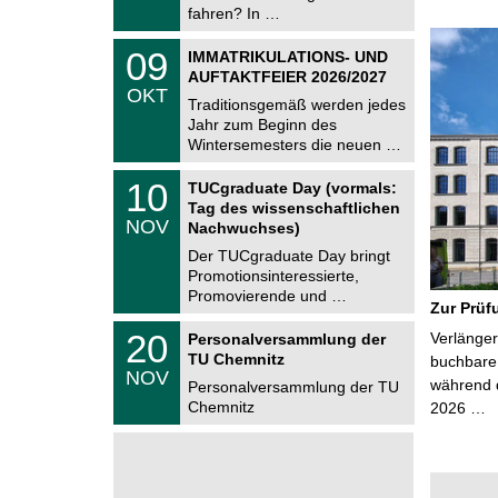
2
i
fahren? In …
0
t
2
z
T
6
0
09
IMMATRIKULATIONS- UND
U
9
AUFTAKTFEIER 2026/2027
C
.
OKT
h
1
Traditionsgemäß werden jedes
e
0
Jahr zum Beginn des
m
.
Wintersemesters die neuen …
n
2
i
0
Z
t
1
10
2
TUCgraduate Day (vormals:
e
z
0
6
Tag des wissenschaftlichen
n
.
NOV
t
Nachwuchses)
1
r
1
Der TUCgraduate Day bringt
u
.
Promotionsinteressierte,
m
2
f
Promovierende und …
0
Zur Prüf
ü
2
r
T
6
2
20
Verlänger
Personalversammlung der
d
U
0
TU Chemnitz
e
C
buchbare 
.
NOV
n
h
während d
1
Personalversammlung der TU
w
e
1
Chemnitz
2026 …
i
m
.
s
n
2
s
i
0
e
t
2
n
z
6
s