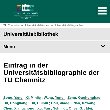
S
S
t
p
a
r
r
i
t
n
TU Chemnitz
Universitätsbibliothek
Universitätsbibliographie
s
g
Universitätsbibliothek
e
e
i
z
t
Menü
u
e
m
a
H
u
a
Eintrag in der
f
u
Universitätsbibliographie der
r
p
TU Chemnitz
u
t
f
i
e
n
n
h
Zong, Yang
;
Xi, Minjie
;
Wang, Yunqi
;
Zeng, Guohonghao
;
a
Hu, Dongliang
;
Hu, Huihui
;
Hou, Xiaoqi
;
Nan, Kewang
;
l
Chen, Xiangzhong
;
Xu, Fan
;
Schmidt, Oliver G.
;
Mei,