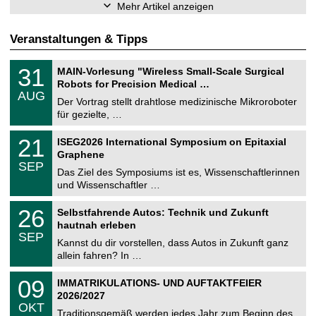
Mehr Artikel anzeigen
Veranstaltungen & Tipps
T
3
31
MAIN-Vorlesung "Wireless Small-Scale Surgical
U
1
Robots for Precision Medical …
C
.
AUG
h
0
Der Vortrag stellt drahtlose medizinische Mikroroboter
e
8
für gezielte, …
m
.
n
2
T
i
2
21
ISEG2026 International Symposium on Epitaxial
0
U
t
1
2
Graphene
C
z
.
6
SEP
h
0
Das Ziel des Symposiums ist es, Wissenschaftlerinnen
e
9
und Wissenschaftler …
m
.
n
2
T
i
2
26
Selbstfahrende Autos: Technik und Zukunft
0
U
t
6
2
hautnah erleben
C
z
.
6
SEP
h
0
Kannst du dir vorstellen, dass Autos in Zukunft ganz
e
9
allein fahren? In …
m
.
n
2
T
i
0
09
IMMATRIKULATIONS- UND AUFTAKTFEIER
0
U
t
9
2
2026/2027
C
z
.
6
OKT
h
1
Traditionsgemäß werden jedes Jahr zum Beginn des