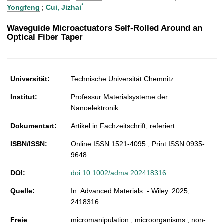
t
*
Yongfeng
;
Cui, Jizhai
Waveguide Microactuators Self-Rolled Around an
Optical Fiber Taper
Universität:
Technische Universität Chemnitz
Institut:
Professur Materialsysteme der
Nanoelektronik
Dokumentart:
Artikel in Fachzeitschrift, referiert
ISBN/ISSN:
Online ISSN:1521-4095 ; Print ISSN:0935-
9648
DOI:
doi:10.1002/adma.202418316
Quelle:
In: Advanced Materials. - Wiley. 2025,
2418316
Freie
micromanipulation , microorganisms , non-