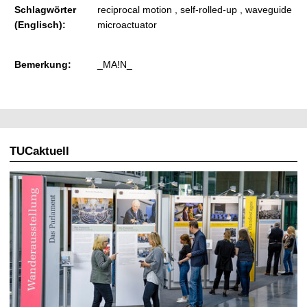
Schlagwörter
reciprocal motion , self-rolled-up , waveguide
(Englisch):
microactuator
Bemerkung:
_MA!N_
TUCaktuell