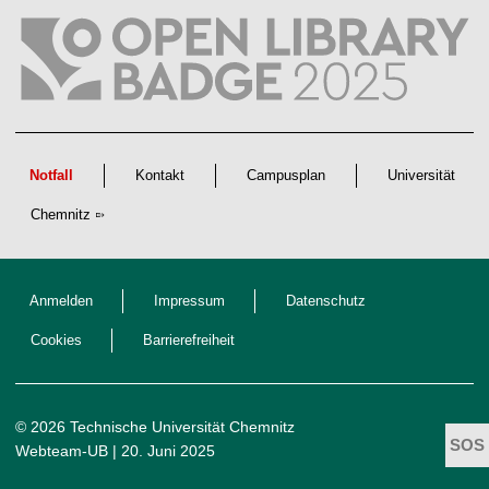
c
h
a
f
t
l
i
c
h
e
n
Notfall
Kontakt
Campusplan
Universität
N
a
Chemnitz
c
h
w
u
c
h
Anmelden
Impressum
Datenschutz
s
Cookies
Barrierefreiheit
© 2026 Technische Universität Chemnitz
Webteam-UB
| 20. Juni 2025