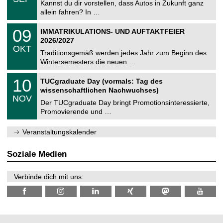
0
Kannst du dir vorstellen, dass Autos in Zukunft ganz
e
9
allein fahren? In …
m
.
n
2
T
i
0
09
IMMATRIKULATIONS- UND AUFTAKTFEIER
0
U
t
9
2
2026/2027
C
z
.
6
OKT
h
1
Traditionsgemäß werden jedes Jahr zum Beginn des
e
0
Wintersemesters die neuen …
m
.
n
2
Z
i
1
10
TUCgraduate Day (vormals: Tag des
0
e
t
0
2
wissenschaftlichen Nachwuchses)
n
z
.
6
NOV
t
1
Der TUCgraduate Day bringt Promotionsinteressierte,
r
1
Promovierende und …
u
.
m
2
f
0
Veranstaltungskalender
ü
2
r
6
d
Soziale Medien
e
n
w
Verbinde dich mit uns:
i
s
s
e
n
s