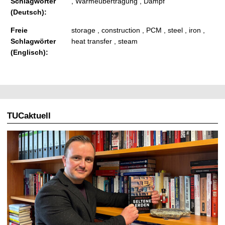
Schlagwörter
, Wärmeübertragung , Dampf
(Deutsch):
Freie
storage , construction , PCM , steel , iron ,
Schlagwörter
heat transfer , steam
(Englisch):
TUCaktuell