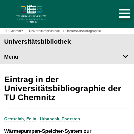
S
S
t
p
a
r
r
i
t
n
TU Chemnitz
Universitätsbibliothek
Universitätsbibliographie
s
g
Universitätsbibliothek
e
e
i
z
t
Menü
u
e
m
a
H
u
a
Eintrag in der
f
u
Universitätsbibliographie der
r
p
TU Chemnitz
u
t
f
i
e
n
n
h
Oestreich, Felix
;
Urbaneck, Thorsten
a
l
Wärmepumpen-Speicher-System zur