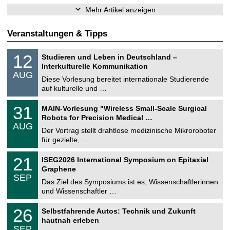
Mehr Artikel anzeigen
Veranstaltungen & Tipps
S
1
12
Studieren und Leben in Deutschland –
o
2
Interkulturelle Kommunikation
n
.
AUG
s
0
Diese Vorlesung bereitet internationale Studierende
t
8
auf kulturelle und …
i
.
g
2
T
e
3
31
MAIN-Vorlesung "Wireless Small-Scale Surgical
0
U
1
2
Robots for Precision Medical …
C
.
6
AUG
h
0
Der Vortrag stellt drahtlose medizinische Mikroroboter
e
8
für gezielte, …
m
.
n
2
T
i
2
21
ISEG2026 International Symposium on Epitaxial
0
U
t
1
2
Graphene
C
z
.
6
SEP
h
0
Das Ziel des Symposiums ist es, Wissenschaftlerinnen
e
9
und Wissenschaftler …
m
.
n
2
T
i
2
26
Selbstfahrende Autos: Technik und Zukunft
0
U
t
6
2
hautnah erleben
C
z
.
6
SEP
h