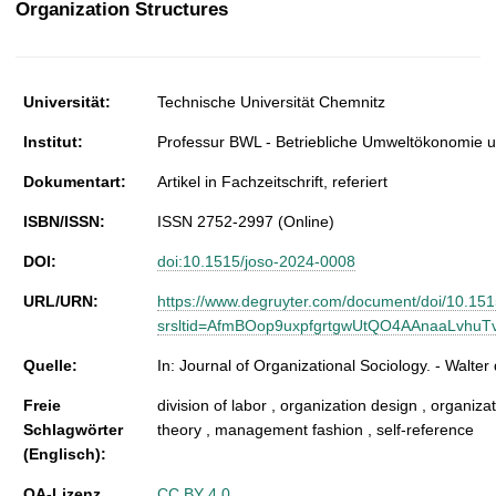
Organization Structures
t
Universität:
Technische Universität Chemnitz
Institut:
Professur BWL - Betriebliche Umweltökonomie u
Dokumentart:
Artikel in Fachzeitschrift, referiert
ISBN/ISSN:
ISSN 2752-2997 (Online)
DOI:
doi:10.1515/joso-2024-0008
URL/URN:
https://www.degruyter.com/document/doi/10.15
srsltid=AfmBOop9uxpfgrtgwUtQO4AAnaaLvhuT
Quelle:
In: Journal of Organizational Sociology. - Walt
Freie
division of labor , organization design , organiza
Schlagwörter
theory , management fashion , self-reference
(Englisch):
OA-Lizenz
CC BY 4.0