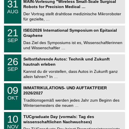
3
31
MAIN-Vorlesung "Wireless Small-Scale Surgical
U
1
Robots for Precision Medical …
C
.
AUG
h
0
Der Vortrag stellt drahtlose medizinische Mikroroboter
e
8
für gezielte, …
m
.
n
2
T
i
2
21
ISEG2026 International Symposium on Epitaxial
0
U
t
1
2
Graphene
C
z
.
6
SEP
h
0
Das Ziel des Symposiums ist es, Wissenschaftlerinnen
e
9
und Wissenschaftler …
m
.
n
2
T
i
2
26
Selbstfahrende Autos: Technik und Zukunft
0
U
t
6
2
hautnah erleben
C
z
.
6
SEP
h
0
Kannst du dir vorstellen, dass Autos in Zukunft ganz
e
9
allein fahren? In …
m
.
n
2
T
i
0
09
IMMATRIKULATIONS- UND AUFTAKTFEIER
0
U
t
9
2
2026/2027
C
z
.
6
OKT
h
1
Traditionsgemäß werden jedes Jahr zum Beginn des
e
0
Wintersemesters die neuen …
m
.
n
2
Z
i
1
10
TUCgraduate Day (vormals: Tag des
0
e
t
0
2
wissenschaftlichen Nachwuchses)
n
z
.
6
NOV
t
1
Der TUCgraduate Day bringt Promotionsinteressierte,