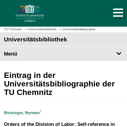
S
S
t
p
a
r
r
i
t
n
TU Chemnitz
Universitätsbibliothek
Universitätsbibliographie
s
g
Universitätsbibliothek
e
e
i
z
t
Menü
u
e
m
a
H
u
a
Eintrag in der
f
u
Universitätsbibliographie der
r
p
TU Chemnitz
u
t
f
i
e
n
n
h
*
Meisinger, Norman
a
l
Orders of the Division of Labor: Self-reference in