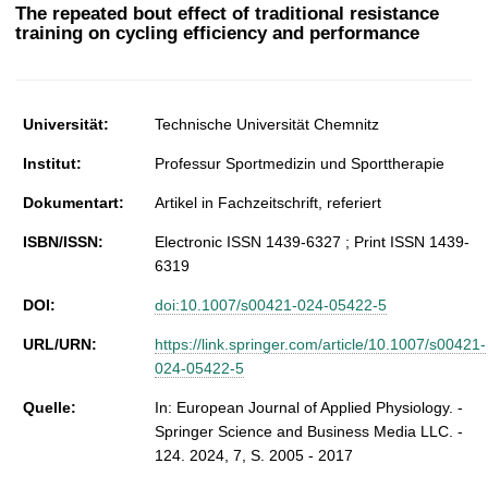
t
The repeated bout effect of traditional resistance
training on cycling efficiency and performance
Universität:
Technische Universität Chemnitz
Institut:
Professur Sportmedizin und Sporttherapie
Dokumentart:
Artikel in Fachzeitschrift, referiert
ISBN/ISSN:
Electronic ISSN 1439-6327 ; Print ISSN 1439-
6319
DOI:
doi:10.1007/s00421-024-05422-5
URL/URN:
https://link.springer.com/article/10.1007/s00421-
024-05422-5
Quelle:
In: European Journal of Applied Physiology. -
Springer Science and Business Media LLC. -
124. 2024, 7, S. 2005 - 2017