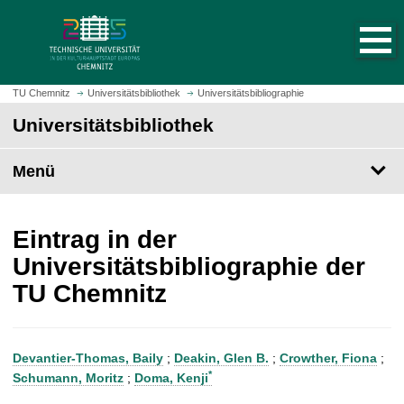
S
S
t
p
a
r
r
i
t
n
TU Chemnitz
Universitätsbibliothek
Universitätsbibliographie
s
g
Universitätsbibliothek
e
e
i
z
t
Menü
u
e
m
a
H
u
a
Eintrag in der
f
u
Universitätsbibliographie der
r
p
TU Chemnitz
u
t
f
i
e
n
n
h
Devantier-Thomas, Baily
;
Deakin, Glen B.
;
Crowther, Fiona
;
a
*
Schumann, Moritz
;
Doma, Kenji
l