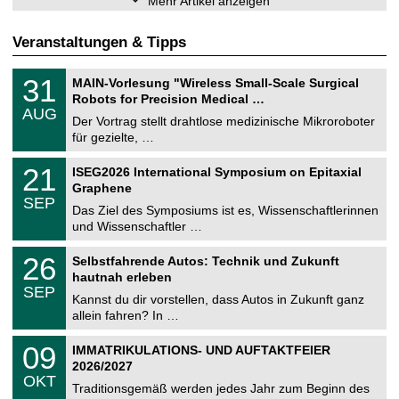
Mehr Artikel anzeigen
Veranstaltungen & Tipps
T
3
31
MAIN-Vorlesung "Wireless Small-Scale Surgical
U
1
Robots for Precision Medical …
C
.
AUG
h
0
Der Vortrag stellt drahtlose medizinische Mikroroboter
e
8
für gezielte, …
m
.
n
2
T
i
2
21
ISEG2026 International Symposium on Epitaxial
0
U
t
1
2
Graphene
C
z
.
6
SEP
h
0
Das Ziel des Symposiums ist es, Wissenschaftlerinnen
e
9
und Wissenschaftler …
m
.
n
2
T
i
2
26
Selbstfahrende Autos: Technik und Zukunft
0
U
t
6
2
hautnah erleben
C
z
.
6
SEP
h
0
Kannst du dir vorstellen, dass Autos in Zukunft ganz
e
9
allein fahren? In …
m
.
n
2
T
i
0
09
IMMATRIKULATIONS- UND AUFTAKTFEIER
0
U
t
9
2
2026/2027
C
z
.
6
OKT
h
1
Traditionsgemäß werden jedes Jahr zum Beginn des
e