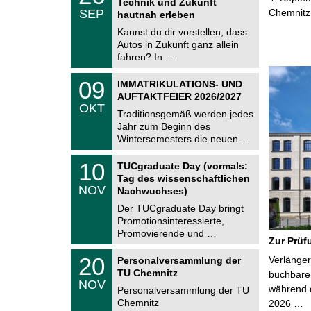
Technik und Zukunft
C
.
SEP
Chemnitz
h
hautnah erleben
0
e
9
Kannst du dir vorstellen, dass
m
.
Autos in Zukunft ganz allein
n
2
i
fahren? In …
0
t
2
z
T
6
0
09
IMMATRIKULATIONS- UND
U
9
AUFTAKTFEIER 2026/2027
C
.
OKT
h
1
Traditionsgemäß werden jedes
e
0
Jahr zum Beginn des
m
.
Wintersemesters die neuen …
n
2
i
0
Z
t
1
10
2
TUCgraduate Day (vormals:
e
z
0
6
Tag des wissenschaftlichen
n
.
NOV
t
Nachwuchses)
1
r
1
Der TUCgraduate Day bringt
u
.
Promotionsinteressierte,
m
2
f
Promovierende und …
0
Zur Prüf
ü
2
r
T
6
2
20
Verlänger
Personalversammlung der
d
U
0
TU Chemnitz
e
C
buchbare 
.
NOV
n
h
während d
1
Personalversammlung der TU
w
e
1
Chemnitz
2026 …
i
m
.