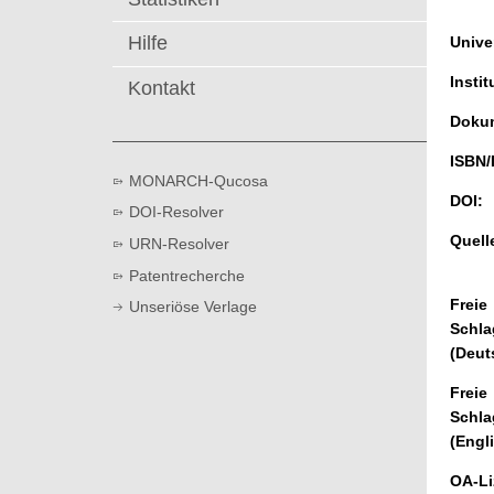
t
Hilfe
Univer
Instit
Kontakt
Dokum
ISBN/
MONARCH-Qucosa
DOI:
DOI-Resolver
Quell
URN-Resolver
Patentrecherche
Freie
Unseriöse Verlage
Schla
(Deut
Freie
Schla
(Engl
OA-Li