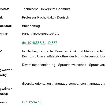
sität:
Technische Universität Chemnitz
ut:
Professur Fachdidaktik Deutsch
entart:
Buchbeitrag
ISSN:
ISBN 978-3-96955-042-7
doi:10.46586/SLLD.337
e:
In: Becker, Karina: In: Dominanzkritik und Mehrsprachigke
Bochum : Universitätsbibliothek der Ruhr-Universität B
Diversitätsorientierung , Sprachbewusstheit , Sprachv
gwörter
sch):
diversity orientation , language comparison , languag
gwörter
isch):
zenz
CC BY-SA 4.0