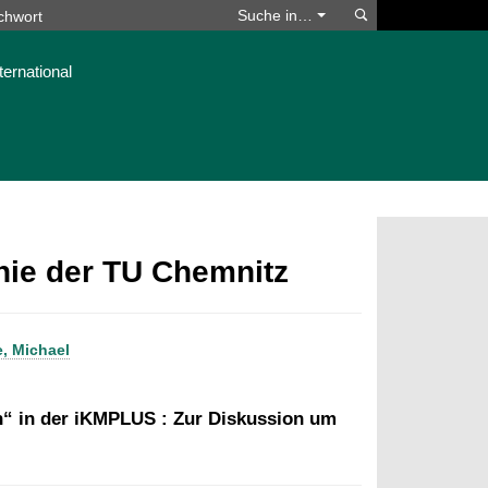
Suchen
Suche in…
ternational
phie der TU Chemnitz
e, Michael
n“ in der iKMPLUS : Zur Diskussion um