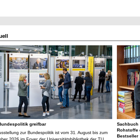
ell
Bundespolitik greifbar
Sachbuch „
Rohstoffe 
stellung zur Bundespolitik ist vom 31. August bis zum
Bestseller
ber 2026 im Foyer der Universitätsbibliothek der TU