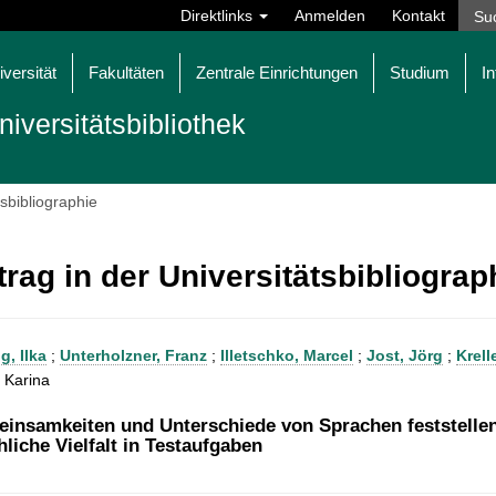
Direktlinks
Anmelden
Kontakt
iversität
Fakultäten
Zentrale Einrichtungen
Studium
In
niversitätsbibliothek
tsbibliographie
trag in der Universitätsbibliogra
g, Ilka
;
Unterholzner, Franz
;
Illetschko, Marcel
;
Jost, Jörg
;
Krell
 Karina
insamkeiten und Unterschiede von Sprachen feststelle
hliche Vielfalt in Testaufgaben