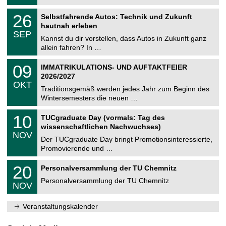
.
n
2
T
i
2
26
Selbstfahrende Autos: Technik und Zukunft
0
U
t
6
2
hautnah erleben
C
z
.
6
SEP
h
0
Kannst du dir vorstellen, dass Autos in Zukunft ganz
e
9
allein fahren? In …
m
.
n
2
T
i
0
09
IMMATRIKULATIONS- UND AUFTAKTFEIER
0
U
t
9
2
2026/2027
C
z
.
6
OKT
h
1
Traditionsgemäß werden jedes Jahr zum Beginn des
e
0
Wintersemesters die neuen …
m
.
n
2
Z
i
1
10
TUCgraduate Day (vormals: Tag des
0
e
t
0
2
wissenschaftlichen Nachwuchses)
n
z
.
6
NOV
t
1
Der TUCgraduate Day bringt Promotionsinteressierte,
r
1
Promovierende und …
u
.
m
2
T
f
2
20
Personalversammlung der TU Chemnitz
0
U
ü
0
2
C
r
Personalversammlung der TU Chemnitz
.
6
NOV
h
d
1
e
e
1
m
n
.
Veranstaltungskalender
n
w
2
i
i
0
t
s