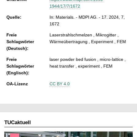
1944/17/7/1672
Quelle:
In: Materials. - MDPI AG. - 17. 2024, 7,
1672
Freie
Laserstrahlschmelzen , Mikrogitter ,
Schlagwörter
Wärmeübertragung , Experiment , FEM
(Deutsch):
Freie
laser powder bed fusion , micro-lattice ,
Schlagwörter
heat transfer , experiment , FEM
(Englisch):
OA-Lizenz
CC BY 4.0
TUCaktuell