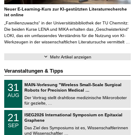
Neuer E-Learning-Kurs zur KI-gestützten Literaturrecherche
ist online
„Familienzuwachs“ in der Universitätsbibliothek der TU Chemnitz:
Die beiden Kurse LENA und MIKA erhalten das „Geschwisterkind“
LOKI, das ein umfassendes Verständnis für die Nutzung von KI-
Werkzeugen in der wissenschaftlichen Literatursuche vermittelt …
Mehr Artikel anzeigen
Veranstaltungen & Tipps
T
3
31
MAIN-Vorlesung "Wireless Small-Scale Surgical
U
1
Robots for Precision Medical …
C
.
AUG
h
0
Der Vortrag stellt drahtlose medizinische Mikroroboter
e
8
für gezielte, …
m
.
n
2
T
i
2
21
ISEG2026 International Symposium on Epitaxial
0
U
t
1
2
Graphene
C
z
.
6
SEP
h
0
Das Ziel des Symposiums ist es, Wissenschaftlerinnen
e
9
und Wissenschaftler …
m