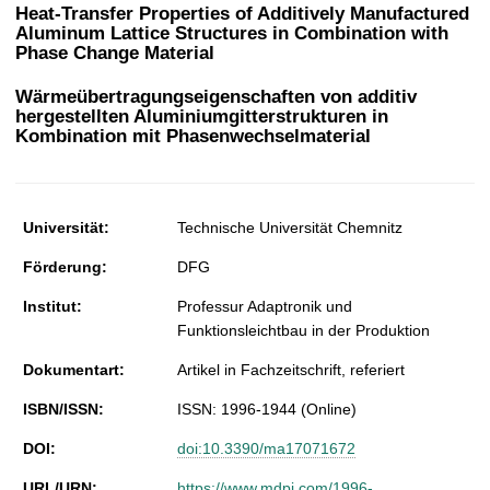
t
Heat-Transfer Properties of Additively Manufactured
Aluminum Lattice Structures in Combination with
Phase Change Material
Wärmeübertragungseigenschaften von additiv
hergestellten Aluminiumgitterstrukturen in
Kombination mit Phasenwechselmaterial
Universität:
Technische Universität Chemnitz
Förderung:
DFG
Institut:
Professur Adaptronik und
Funktionsleichtbau in der Produktion
Dokumentart:
Artikel in Fachzeitschrift, referiert
ISBN/ISSN:
ISSN: 1996-1944 (Online)
DOI:
doi:10.3390/ma17071672
URL/URN:
https://www.mdpi.com/1996-