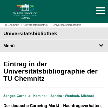
S
S
t
p
a
r
r
i
t
n
TU Chemnitz
Universitätsbibliothek
Universitätsbibliographie
s
g
Universitätsbibliothek
e
e
i
z
t
Menü
u
e
m
a
H
u
a
Eintrag in der
f
u
Universitätsbibliographie der
r
p
TU Chemnitz
u
t
f
i
e
n
n
h
Zanger, Cornelia
;
Kaminski, Sandra
;
Wenisch, Michael
a
l
Der deutsche Caraving-Markt - Nachfrageverhalten,