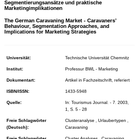
Segmentierungsansätze und praktische
t
Marketingimplikationen
The German Caravaning Market - Caravaners’
Behaviour, Segmentation Approaches, and
Implications for Marketing Strategies
Universität:
Technische Universität Chemnitz
Institut:
Professur BWL - Marketing
Dokumentart:
Artikel in Fachzeitschrift, referiert
ISBN/ISSN:
1433-5948
Quelle:
In: Tourismus Journal. - 7. 2003,
1, S. 5 - 28
Freie Schlagwörter
Clusteranalyse , Urlaubertypen ,
(Deutsch):
Caravaning
Freie Schlagwörter
Cluster Analyses , Caravaning