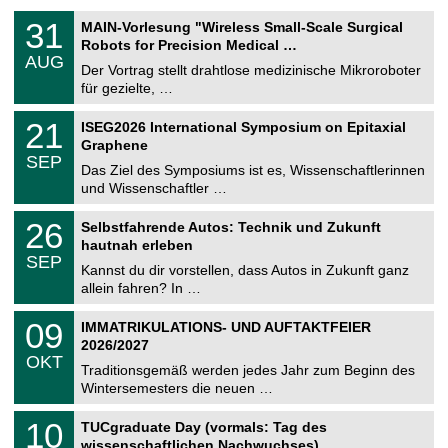
T
3
31
MAIN-Vorlesung "Wireless Small-Scale Surgical
U
1
Robots for Precision Medical …
C
.
AUG
h
0
Der Vortrag stellt drahtlose medizinische Mikroroboter
e
8
für gezielte, …
m
.
n
2
T
i
2
21
ISEG2026 International Symposium on Epitaxial
0
U
t
1
2
Graphene
C
z
.
6
SEP
h
0
Das Ziel des Symposiums ist es, Wissenschaftlerinnen
e
9
und Wissenschaftler …
m
.
n
2
T
i
2
26
Selbstfahrende Autos: Technik und Zukunft
0
U
t
6
2
hautnah erleben
C
z
.
6
SEP
h
0
Kannst du dir vorstellen, dass Autos in Zukunft ganz
e
9
allein fahren? In …
m
.
n
2
T
i
0
09
IMMATRIKULATIONS- UND AUFTAKTFEIER
0
U
t
9
2
2026/2027
C
z
.
6
OKT
h
1
Traditionsgemäß werden jedes Jahr zum Beginn des
e
0
Wintersemesters die neuen …
m
.
n
2
Z
i
1
10
TUCgraduate Day (vormals: Tag des
0
e
t
0
2
wissenschaftlichen Nachwuchses)
n