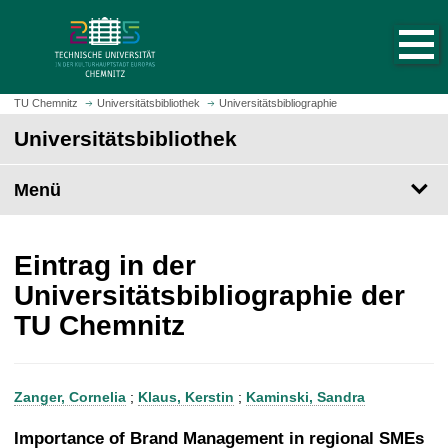
S
S
t
p
a
r
r
i
t
n
TU Chemnitz
Universitätsbibliothek
Universitätsbibliographie
s
g
Universitätsbibliothek
e
e
i
z
t
Menü
u
e
m
a
H
u
a
Eintrag in der
f
u
Universitätsbibliographie der
r
p
TU Chemnitz
u
t
f
i
e
n
n
h
Zanger, Cornelia
;
Klaus, Kerstin
;
Kaminski, Sandra
a
l
Importance of Brand Management in regional SMEs