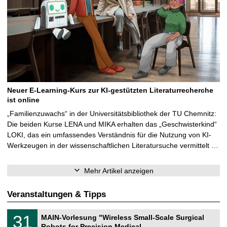
Neuer E-Learning-Kurs zur KI-gestützten Literaturrecherche
ist online
„Familienzuwachs“ in der Universitätsbibliothek der TU Chemnitz:
Die beiden Kurse LENA und MIKA erhalten das „Geschwisterkind“
LOKI, das ein umfassendes Verständnis für die Nutzung von KI-
Werkzeugen in der wissenschaftlichen Literatursuche vermittelt …
Mehr Artikel anzeigen
Veranstaltungen & Tipps
T
3
31
MAIN-Vorlesung "Wireless Small-Scale Surgical
U
1
Robots for Precision Medical …