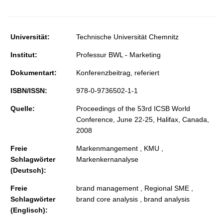
t
Universität:
Technische Universität Chemnitz
Institut:
Professur BWL - Marketing
Dokumentart:
Konferenzbeitrag, referiert
ISBN/ISSN:
978-0-9736502-1-1
Quelle:
Proceedings of the 53rd ICSB World
Conference, June 22-25, Halifax, Canada,
2008
Freie
Markenmangement , KMU ,
Schlagwörter
Markenkernanalyse
(Deutsch):
Freie
brand management , Regional SME ,
Schlagwörter
brand core analysis , brand analysis
(Englisch):