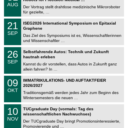
C
.
AUG
h
0
Der Vortrag stellt drahtlose medizinische Mikroroboter
e
8
für gezielte, …
m
.
n
2
T
i
2
21
ISEG2026 International Symposium on Epitaxial
0
U
t
1
2
Graphene
C
z
.
6
SEP
h
0
Das Ziel des Symposiums ist es, Wissenschaftlerinnen
e
9
und Wissenschaftler …
m
.
n
2
T
i
2
26
Selbstfahrende Autos: Technik und Zukunft
0
U
t
6
2
hautnah erleben
C
z
.
6
SEP
h
0
Kannst du dir vorstellen, dass Autos in Zukunft ganz
e
9
allein fahren? In …
m
.
n
2
T
i
0
09
IMMATRIKULATIONS- UND AUFTAKTFEIER
0
U
t
9
2
2026/2027
C
z
.
6
OKT
h
1
Traditionsgemäß werden jedes Jahr zum Beginn des
e
0
Wintersemesters die neuen …
m
.
n
2
Z
i
1
10
TUCgraduate Day (vormals: Tag des
0
e
t
0
2
wissenschaftlichen Nachwuchses)
n
z
.
6
NOV
t
1
Der TUCgraduate Day bringt Promotionsinteressierte,
r
1
Promovierende und …
u