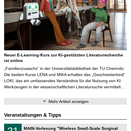
Neuer E-Learning-Kurs zur KI-gestützten Literaturrecherche
ist online
„Familienzuwachs“ in der Universitätsbibliothek der TU Chemnitz:
Die beiden Kurse LENA und MIKA erhalten das „Geschwisterkind“
LOKI, das ein umfassendes Verständnis für die Nutzung von KI-
Werkzeugen in der wissenschaftlichen Literatursuche vermittelt …
Mehr Artikel anzeigen
Veranstaltungen & Tipps
T
3
31
MAIN-Vorlesung "Wireless Small-Scale Surgical
U