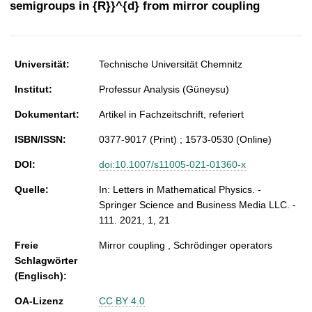
semigroups in {R}}^{d} from mirror coupling
t
Universität:
Technische Universität Chemnitz
Institut:
Professur Analysis (Güneysu)
Dokumentart:
Artikel in Fachzeitschrift, referiert
ISBN/ISSN:
0377-9017 (Print) ; 1573-0530 (Online)
DOI:
doi:10.1007/s11005-021-01360-x
Quelle:
In: Letters in Mathematical Physics. -
Springer Science and Business Media LLC. -
111. 2021, 1, 21
Freie
Mirror coupling , Schrödinger operators
Schlagwörter
(Englisch):
OA-Lizenz
CC BY 4.0