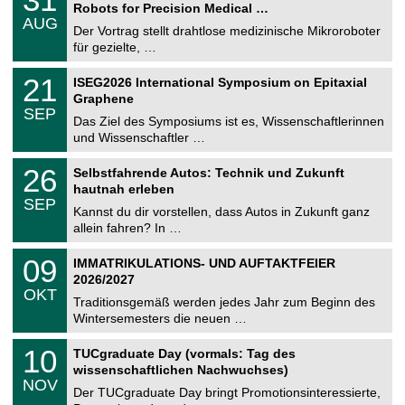
1
Robots for Precision Medical …
C
.
AUG
h
0
Der Vortrag stellt drahtlose medizinische Mikroroboter
e
8
für gezielte, …
m
.
n
2
T
i
2
21
ISEG2026 International Symposium on Epitaxial
0
U
t
1
2
Graphene
C
z
.
6
SEP
h
0
Das Ziel des Symposiums ist es, Wissenschaftlerinnen
e
9
und Wissenschaftler …
m
.
n
2
T
i
2
26
Selbstfahrende Autos: Technik und Zukunft
0
U
t
6
2
hautnah erleben
C
z
.
6
SEP
h
0
Kannst du dir vorstellen, dass Autos in Zukunft ganz
e
9
allein fahren? In …
m
.
n
2
T
i
0
09
IMMATRIKULATIONS- UND AUFTAKTFEIER
0
U
t
9
2
2026/2027
C
z
.
6
OKT
h
1
Traditionsgemäß werden jedes Jahr zum Beginn des
e
0
Wintersemesters die neuen …
m
.
n
2
Z
i
1
10
TUCgraduate Day (vormals: Tag des
0
e
t
0
2
wissenschaftlichen Nachwuchses)
n
z
.
6
NOV
t
1
Der TUCgraduate Day bringt Promotionsinteressierte,
r
1