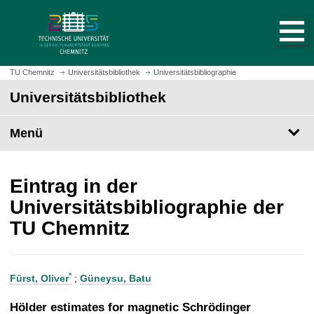
S
S
t
p
a
r
r
i
t
n
TU Chemnitz
Universitätsbibliothek
Universitätsbibliographie
s
g
Universitätsbibliothek
e
e
i
z
t
Menü
u
e
m
a
H
u
a
Eintrag in der
f
u
Universitätsbibliographie der
r
p
TU Chemnitz
u
t
f
i
e
n
n
h
*
Fürst, Oliver
;
Güneysu, Batu
a
l
Hölder estimates for magnetic Schrödinger