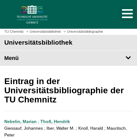
S
S
t
p
a
r
r
i
t
n
TU Chemnitz
Universitätsbibliothek
Universitätsbibliographie
s
g
Universitätsbibliothek
e
e
i
z
t
Menü
u
e
m
a
H
u
a
Eintrag in der
f
u
Universitätsbibliographie der
r
p
TU Chemnitz
u
t
f
i
e
n
n
h
Nebelin, Marian
;
Thoß, Hendrik
a
Giessauf, Johannes ; Iber, Walter M. ; Knoll, Harald ; Mauritsch,
l
Peter