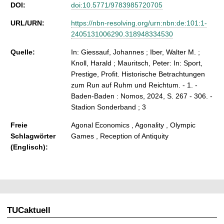
DOI:
doi:10.5771/9783985720705
URL/URN:
https://nbn-resolving.org/urn:nbn:de:101:1-
2405131006290.318948334530
Quelle:
In: Giessauf, Johannes ; Iber, Walter M. ;
Knoll, Harald ; Mauritsch, Peter: In: Sport,
Prestige, Profit. Historische Betrachtungen
zum Run auf Ruhm und Reichtum. - 1. -
Baden-Baden : Nomos, 2024, S. 267 - 306. -
Stadion Sonderband ; 3
Freie
Agonal Economics , Agonality , Olympic
Schlagwörter
Games , Reception of Antiquity
(Englisch):
TUCaktuell