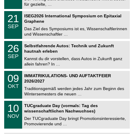
e
8
für gezielte, …
m
.
n
2
T
i
2
21
ISEG2026 International Symposium on Epitaxial
0
U
t
1
2
Graphene
C
z
.
6
SEP
h
0
Das Ziel des Symposiums ist es, Wissenschaftlerinnen
e
9
und Wissenschaftler …
m
.
n
2
T
i
2
26
Selbstfahrende Autos: Technik und Zukunft
0
U
t
6
2
hautnah erleben
C
z
.
6
SEP
h
0
Kannst du dir vorstellen, dass Autos in Zukunft ganz
e
9
allein fahren? In …
m
.
n
2
T
i
0
09
IMMATRIKULATIONS- UND AUFTAKTFEIER
0
U
t
9
2
2026/2027
C
z
.
6
OKT
h
1
Traditionsgemäß werden jedes Jahr zum Beginn des
e
0
Wintersemesters die neuen …
m
.
n
2
Z
i
1
10
TUCgraduate Day (vormals: Tag des
0
e
t
0
2
wissenschaftlichen Nachwuchses)
n
z
.
6
NOV
t
1
Der TUCgraduate Day bringt Promotionsinteressierte,
r
1
Promovierende und …
u
.
m
2
f