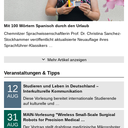
Mit 100 Wörtern Spanisch durch den Urlaub
Chemnitzer Sprachwissenschaftlerin Prof. Dr. Christina Sanchez-
Stockhammer veröffentlicht aktualisierte Neuauflage ihres
Sprachführer-Klassikers …
Mehr Artikel anzeigen
Veranstaltungen & Tipps
S
1
12
Studieren und Leben in Deutschland –
o
2
Interkulturelle Kommunikation
n
.
AUG
s
0
Diese Vorlesung bereitet internationale Studierende
t
8
auf kulturelle und …
i
.
g
2
T
e
3
31
MAIN-Vorlesung "Wireless Small-Scale Surgical
0
U
1
2
Robots for Precision Medical …
C
.
6
AUG
h
0
Der Vortrag stellt drahtlose medizinische Mikroroboter