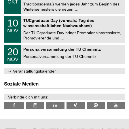
6
OKT
h
1
Traditionsgemäß werden jedes Jahr zum Beginn des
e
0
Wintersemesters die neuen …
m
.
n
2
Z
i
1
10
TUCgraduate Day (vormals: Tag des
0
e
t
0
2
wissenschaftlichen Nachwuchses)
n
z
.
6
NOV
t
1
Der TUCgraduate Day bringt Promotionsinteressierte,
r
1
Promovierende und …
u
.
m
2
T
f
2
20
Personalversammlung der TU Chemnitz
0
U
ü
0
2
C
r
Personalversammlung der TU Chemnitz
.
6
NOV
h
d
1
e
e
1
m
n
.
Veranstaltungskalender
n
w
2
i
i
0
t
s
2
Soziale Medien
z
s
6
e
n
Verbinde dich mit uns:
s
c
h
a
f
t
l