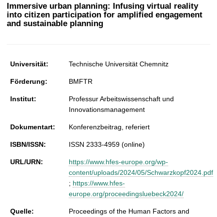
t
Immersive urban planning: Infusing virtual reality
into citizen participation for amplified engagement
and sustainable planning
Universität:
Technische Universität Chemnitz
Förderung:
BMFTR
Institut:
Professur Arbeitswissenschaft und
Innovationsmanagement
Dokumentart:
Konferenzbeitrag, referiert
ISBN/ISSN:
ISSN 2333-4959 (online)
URL/URN:
https://www.hfes-europe.org/wp-
content/uploads/2024/05/Schwarzkopf2024.pdf
;
https://www.hfes-
europe.org/proceedingsluebeck2024/
Quelle:
Proceedings of the Human Factors and