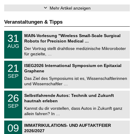
Mehr Artikel anzeigen
Veranstaltungen & Tipps
T
3
31
MAIN-Vorlesung "Wireless Small-Scale Surgical
U
1
Robots for Precision Medical …
C
.
AUG
h
0
Der Vortrag stellt drahtlose medizinische Mikroroboter
e
8
für gezielte, …
m
.
n
2
T
i
2
21
ISEG2026 International Symposium on Epitaxial
0
U
t
1
2
Graphene
C
z
.
6
SEP
h
0
Das Ziel des Symposiums ist es, Wissenschaftlerinnen
e
9
und Wissenschaftler …
m
.
n
2
T
i
2
26
Selbstfahrende Autos: Technik und Zukunft
0
U
t
6
2
hautnah erleben
C
z
.
6
SEP
h
0
Kannst du dir vorstellen, dass Autos in Zukunft ganz
e
9
allein fahren? In …
m
.
n
2
T
i
0
09
IMMATRIKULATIONS- UND AUFTAKTFEIER
0
U
t
9
2
2026/2027
C
z
.