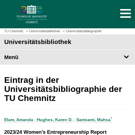
S
S
t
p
a
r
r
i
t
n
TU Chemnitz
Universitätsbibliothek
Universitätsbibliographie
s
g
Universitätsbibliothek
e
e
i
z
t
Menü
u
e
m
a
H
u
a
Eintrag in der
f
u
Universitätsbibliographie der
r
p
TU Chemnitz
u
t
f
i
e
n
n
h
*
Elam, Amanda
;
Hughes, Karen D.
;
Samsami, Mahsa
a
l
2023/24 Women’s Entrepreneurship Report