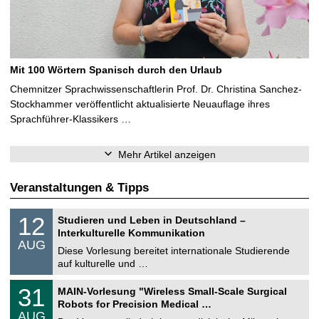
Mit 100 Wörtern Spanisch durch den Urlaub
Chemnitzer Sprachwissenschaftlerin Prof. Dr. Christina Sanchez-
Stockhammer veröffentlicht aktualisierte Neuauflage ihres
Sprachführer-Klassikers …
Mehr Artikel anzeigen
Veranstaltungen & Tipps
S
1
12
Studieren und Leben in Deutschland –
o
2
Interkulturelle Kommunikation
n
.
AUG
s
0
Diese Vorlesung bereitet internationale Studierende
t
8
auf kulturelle und …
i
.
g
2
T
e
3
31
MAIN-Vorlesung "Wireless Small-Scale Surgical
0
U
1
2
Robots for Precision Medical …
C
.
6
AUG
h