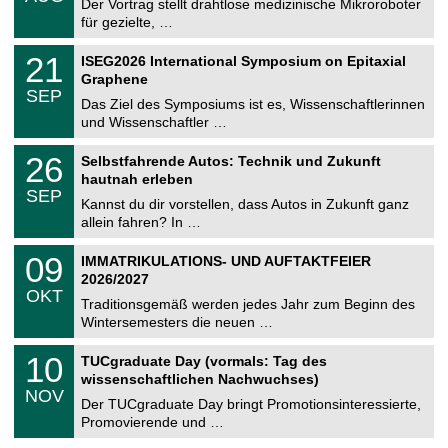
0
Der Vortrag stellt drahtlose medizinische Mikroroboter
e
8
für gezielte, …
m
.
n
2
T
i
2
21
ISEG2026 International Symposium on Epitaxial
0
U
t
1
2
Graphene
C
z
.
6
SEP
h
0
Das Ziel des Symposiums ist es, Wissenschaftlerinnen
e
9
und Wissenschaftler …
m
.
n
2
T
i
2
26
Selbstfahrende Autos: Technik und Zukunft
0
U
t
6
2
hautnah erleben
C
z
.
6
SEP
h
0
Kannst du dir vorstellen, dass Autos in Zukunft ganz
e
9
allein fahren? In …
m
.
n
2
T
i
0
09
IMMATRIKULATIONS- UND AUFTAKTFEIER
0
U
t
9
2
2026/2027
C
z
.
6
OKT
h
1
Traditionsgemäß werden jedes Jahr zum Beginn des
e
0
Wintersemesters die neuen …
m
.
n
2
Z
i
1
10
TUCgraduate Day (vormals: Tag des
0
e
t
0
2
wissenschaftlichen Nachwuchses)
n
z
.
6
NOV
t
1
Der TUCgraduate Day bringt Promotionsinteressierte,
r
1
Promovierende und …
u
.
m
2