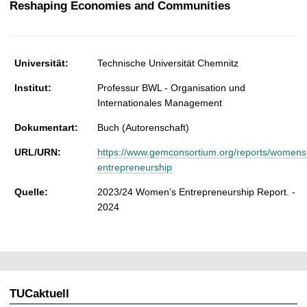
Reshaping Economies and Communities
t
Universität:
Technische Universität Chemnitz
Institut:
Professur BWL - Organisation und
Internationales Management
Dokumentart:
Buch (Autorenschaft)
URL/URN:
https://www.gemconsortium.org/reports/womens
entrepreneurship
Quelle:
2023/24 Women’s Entrepreneurship Report. -
2024
TUCaktuell