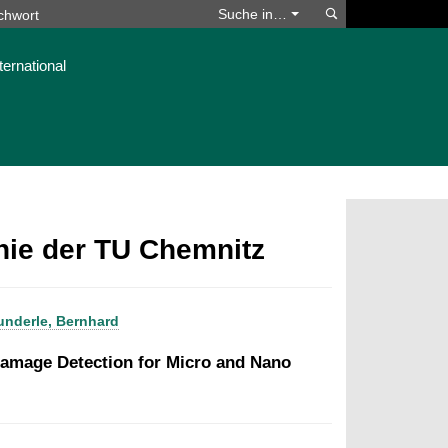
Suchen
Suche in…
ternational
phie der TU Chemnitz
nderle, Bernhard
 Damage Detection for Micro and Nano