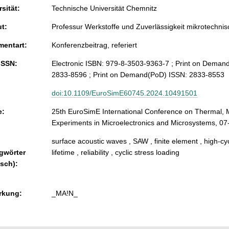
sität:
Technische Universität Chemnitz
ut:
Professur Werkstoffe und Zuverlässigkeit mikrotechni
entart:
Konferenzbeitrag, referiert
ISSN:
Electronic ISBN: 979-8-3503-9363-7 ; Print on Deman
2833-8596 ; Print on Demand(PoD) ISSN: 2833-8553
doi:10.1109/EuroSimE60745.2024.10491501
e:
25th EuroSimE International Conference on Thermal, M
Experiments in Microelectronics and Microsystems, 07-1
surface acoustic waves , SAW , finite element , high-cy
gwörter
lifetime , reliability , cyclic stress loading
isch):
rkung:
_MA!N_