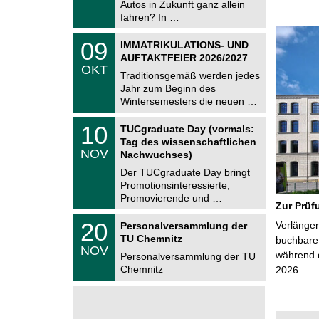
Autos in Zukunft ganz allein
n
2
i
fahren? In …
0
t
2
z
T
6
0
09
IMMATRIKULATIONS- UND
U
9
AUFTAKTFEIER 2026/2027
C
.
OKT
h
1
Traditionsgemäß werden jedes
e
0
Jahr zum Beginn des
m
.
Wintersemesters die neuen …
n
2
i
0
Z
t
1
10
2
TUCgraduate Day (vormals:
e
z
0
6
Tag des wissenschaftlichen
n
.
NOV
t
Nachwuchses)
1
r
1
Der TUCgraduate Day bringt
u
.
Promotionsinteressierte,
m
2
f
Promovierende und …
0
Zur Prüf
ü
2
r
T
6
2
20
Verlänger
Personalversammlung der
d
U
0
TU Chemnitz
e
C
buchbare 
.
NOV
n
h
während d
1
Personalversammlung der TU
w
e
1
Chemnitz
2026 …
i
m
.
s
n
2
s
i
0
e
t
2
n
z