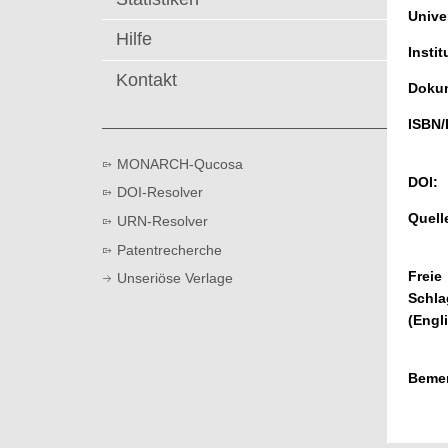
t
Univer
Hilfe
Instit
Kontakt
Dokum
ISBN/
MONARCH-Qucosa
DOI:
DOI-Resolver
Quell
URN-Resolver
Patentrecherche
Freie
Unseriöse Verlage
Schla
(Engl
Beme