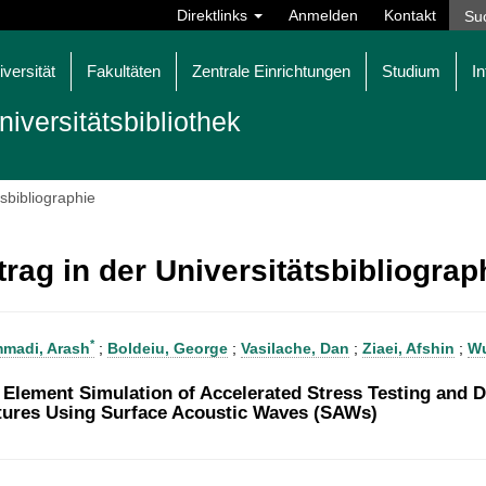
Direktlinks
Anmelden
Kontakt
iversität
Fakultäten
Zentrale Einrichtungen
Studium
In
niversitätsbibliothek
tsbibliographie
trag in der Universitätsbibliogra
*
madi, Arash
;
Boldeiu, George
;
Vasilache, Dan
;
Ziaei, Afshin
;
Wu
e Element Simulation of Accelerated Stress Testing and
tures Using Surface Acoustic Waves (SAWs)