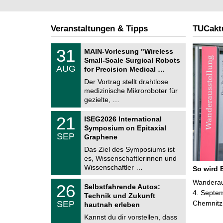
Veranstaltungen & Tipps
TUCaktu
T
3
31
MAIN-Vorlesung "Wireless
U
1
Small-Scale Surgical Robots
C
.
AUG
h
for Precision Medical …
0
e
8
Der Vortrag stellt drahtlose
m
.
medizinische Mikroroboter für
n
2
i
gezielte, …
0
t
2
z
T
6
2
21
ISEG2026 International
U
1
Symposium on Epitaxial
C
.
SEP
h
Graphene
0
e
9
Das Ziel des Symposiums ist
m
.
es, Wissenschaftlerinnen und
n
2
i
Wissenschaftler …
So wird 
0
t
2
z
T
Wanderaus
6
2
26
Selbstfahrende Autos:
U
6
4. Septem
Technik und Zukunft
C
.
SEP
Chemnitz
h
hautnah erleben
0
e
9
Kannst du dir vorstellen, dass
m
.