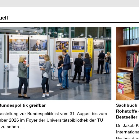
ell
Bundespolitik greifbar
Sachbuch „
Rohstoffe 
stellung zur Bundespolitik ist vom 31. August bis zum
Bestseller
ber 2026 im Foyer der Universitätsbibliothek der TU
Dr. Jakob K
 zu sehen …
Internation
Buches das 