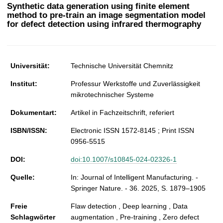
t
Synthetic data generation using finite element
method to pre-train an image segmentation model
for defect detection using infrared thermography
Universität:
Technische Universität Chemnitz
Institut:
Professur Werkstoffe und Zuverlässigkeit
mikrotechnischer Systeme
Dokumentart:
Artikel in Fachzeitschrift, referiert
ISBN/ISSN:
Electronic ISSN 1572-8145 ; Print ISSN
0956-5515
DOI:
doi:10.1007/s10845-024-02326-1
Quelle:
In: Journal of Intelligent Manufacturing. -
Springer Nature. - 36. 2025, S. 1879–1905
Freie
Flaw detection , Deep learning , Data
Schlagwörter
augmentation , Pre-training , Zero defect