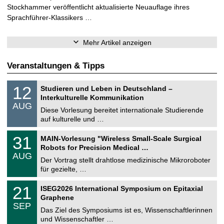
Stockhammer veröffentlicht aktualisierte Neuauflage ihres
Sprachführer-Klassikers …
Mehr Artikel anzeigen
Veranstaltungen & Tipps
S
1
12
Studieren und Leben in Deutschland –
o
2
Interkulturelle Kommunikation
n
.
AUG
s
0
Diese Vorlesung bereitet internationale Studierende
t
8
auf kulturelle und …
i
.
g
2
T
e
3
31
MAIN-Vorlesung "Wireless Small-Scale Surgical
0
U
1
2
Robots for Precision Medical …
C
.
6
AUG
h
0
Der Vortrag stellt drahtlose medizinische Mikroroboter
e
8
für gezielte, …
m
.
n
2
T
i
2
21
ISEG2026 International Symposium on Epitaxial
0
U
t
1
2
Graphene
C
z
.
6
SEP
h
0
Das Ziel des Symposiums ist es, Wissenschaftlerinnen
e
9
und Wissenschaftler …
m