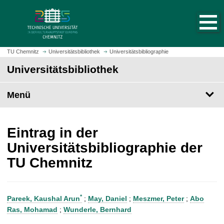
S
S
t
p
a
r
r
i
t
n
TU Chemnitz
Universitätsbibliothek
Universitätsbibliographie
s
g
Universitätsbibliothek
e
e
i
z
t
Menü
u
e
m
a
H
u
a
Eintrag in der
f
u
Universitätsbibliographie der
r
p
TU Chemnitz
u
t
f
i
e
n
n
h
*
Pareek, Kaushal Arun
;
May, Daniel
;
Meszmer, Peter
;
Abo
a
Ras, Mohamad
;
Wunderle, Bernhard
l