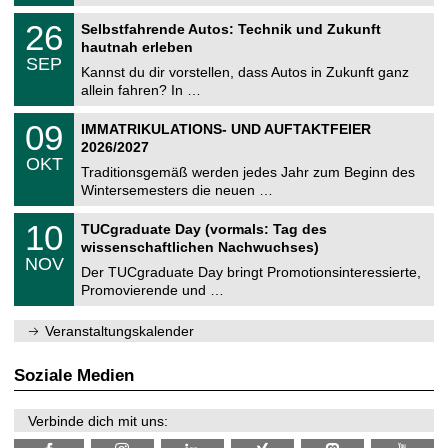
.
n
2
T
i
2
26
Selbstfahrende Autos: Technik und Zukunft
0
U
t
6
2
hautnah erleben
C
z
.
6
SEP
h
0
Kannst du dir vorstellen, dass Autos in Zukunft ganz
e
9
allein fahren? In …
m
.
n
2
T
i
0
09
IMMATRIKULATIONS- UND AUFTAKTFEIER
0
U
t
9
2
2026/2027
C
z
.
6
OKT
h
1
Traditionsgemäß werden jedes Jahr zum Beginn des
e
0
Wintersemesters die neuen …
m
.
n
2
Z
i
1
10
TUCgraduate Day (vormals: Tag des
0
e
t
0
2
wissenschaftlichen Nachwuchses)
n
z
.
6
NOV
t
1
Der TUCgraduate Day bringt Promotionsinteressierte,
r
1
Promovierende und …
u
.
m
2
f
0
Veranstaltungskalender
ü
2
r
6
d
Soziale Medien
e
n
w
Verbinde dich mit uns:
i
s