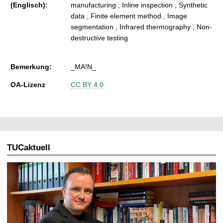
(Englisch):
manufacturing , Inline inspection , Synthetic
data , Finite element method , Image
segmentation , Infrared thermography , Non-
destructive testing
Bemerkung:
_MA!N_
OA-Lizenz
CC BY 4.0
TUCaktuell