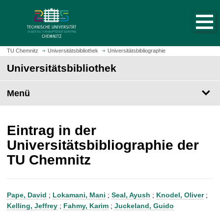
S
S
t
p
a
r
r
i
t
n
TU Chemnitz
Universitätsbibliothek
Universitätsbibliographie
s
g
Universitätsbibliothek
e
e
i
z
t
Menü
u
e
m
a
H
u
a
Eintrag in der
f
u
Universitätsbibliographie der
r
p
TU Chemnitz
u
t
f
i
e
n
n
h
Pape, David
;
Lokamani, Mani
;
Seal, Ayush
;
Knodel, Oliver
;
a
Kelling, Jeffrey
;
Fahmy, Karim
;
Juckeland, Guido
l