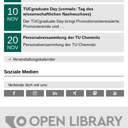
.
n
2
Z
i
1
10
TUCgraduate Day (vormals: Tag des
0
e
t
0
2
wissenschaftlichen Nachwuchses)
n
z
.
6
NOV
t
1
Der TUCgraduate Day bringt Promotionsinteressierte,
r
1
Promovierende und …
u
.
m
2
T
f
2
20
Personalversammlung der TU Chemnitz
0
U
ü
0
2
C
r
Personalversammlung der TU Chemnitz
.
6
NOV
h
d
1
e
e
1
m
n
.
Veranstaltungskalender
n
w
2
i
i
0
t
s
2
Soziale Medien
z
s
6
e
n
Verbinde dich mit uns:
s
c
h
a
f
t
l
i
c
h