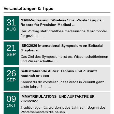
Veranstaltungen & Tipps
T
3
31
MAIN-Vorlesung "Wireless Small-Scale Surgical
U
1
Robots for Precision Medical …
C
.
AUG
h
0
Der Vortrag stellt drahtlose medizinische Mikroroboter
e
8
für gezielte, …
m
.
n
2
T
i
2
21
ISEG2026 International Symposium on Epitaxial
0
U
t
1
2
Graphene
C
z
.
6
SEP
h
0
Das Ziel des Symposiums ist es, Wissenschaftlerinnen
e
9
und Wissenschaftler …
m
.
n
2
T
i
2
26
Selbstfahrende Autos: Technik und Zukunft
0
U
t
6
2
hautnah erleben
C
z
.
6
SEP
h
0
Kannst du dir vorstellen, dass Autos in Zukunft ganz
e
9
allein fahren? In …
m
.
n
2
T
i
0
09
IMMATRIKULATIONS- UND AUFTAKTFEIER
0
U
t
9
2
2026/2027
C
z
.
6
OKT
h
1
Traditionsgemäß werden jedes Jahr zum Beginn des
e
0
Wintersemesters die neuen …
m