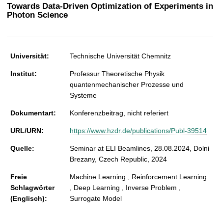
t
Towards Data-Driven Optimization of Experiments in
Photon Science
Universität:
Technische Universität Chemnitz
Institut:
Professur Theoretische Physik
quantenmechanischer Prozesse und
Systeme
Dokumentart:
Konferenzbeitrag, nicht referiert
URL/URN:
https://www.hzdr.de/publications/Publ-39514
Quelle:
Seminar at ELI Beamlines, 28.08.2024, Dolni
Brezany, Czech Republic, 2024
Freie
Machine Learning , Reinforcement Learning
Schlagwörter
, Deep Learning , Inverse Problem ,
(Englisch):
Surrogate Model