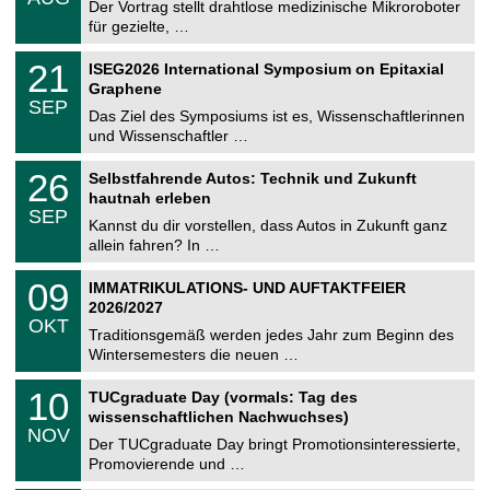
0
Der Vortrag stellt drahtlose medizinische Mikroroboter
e
8
für gezielte, …
m
.
n
2
T
i
2
21
ISEG2026 International Symposium on Epitaxial
0
U
t
1
2
Graphene
C
z
.
6
SEP
h
0
Das Ziel des Symposiums ist es, Wissenschaftlerinnen
e
9
und Wissenschaftler …
m
.
n
2
T
i
2
26
Selbstfahrende Autos: Technik und Zukunft
0
U
t
6
2
hautnah erleben
C
z
.
6
SEP
h
0
Kannst du dir vorstellen, dass Autos in Zukunft ganz
e
9
allein fahren? In …
m
.
n
2
T
i
0
09
IMMATRIKULATIONS- UND AUFTAKTFEIER
0
U
t
9
2
2026/2027
C
z
.
6
OKT
h
1
Traditionsgemäß werden jedes Jahr zum Beginn des
e
0
Wintersemesters die neuen …
m
.
n
2
Z
i
1
10
TUCgraduate Day (vormals: Tag des
0
e
t
0
2
wissenschaftlichen Nachwuchses)
n
z
.
6
NOV
t
1
Der TUCgraduate Day bringt Promotionsinteressierte,
r
1
Promovierende und …
u
.
m