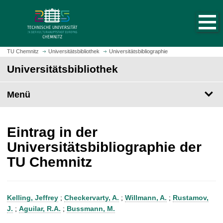
S
S
t
p
a
r
r
i
t
n
TU Chemnitz
Universitätsbibliothek
Universitätsbibliographie
s
g
Universitätsbibliothek
e
e
i
z
t
Menü
u
e
m
a
H
u
a
Eintrag in der
f
u
Universitätsbibliographie der
r
p
TU Chemnitz
u
t
f
i
e
n
n
h
Kelling, Jeffrey
;
Checkervarty, A.
;
Willmann, A.
;
Rustamov,
a
J.
;
Aguilar, R.A.
;
Bussmann, M.
l