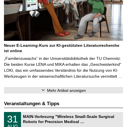
Neuer E-Learning-Kurs zur KI-gestützten Literaturrecherche
ist online
„Familienzuwachs“ in der Universitätsbibliothek der TU Chemnitz:
Die beiden Kurse LENA und MIKA erhalten das „Geschwisterkind“
LOKI, das ein umfassendes Verständnis für die Nutzung von KI-
Werkzeugen in der wissenschaftlichen Literatursuche vermittelt …
Mehr Artikel anzeigen
Veranstaltungen & Tipps
T
3
31
MAIN-Vorlesung "Wireless Small-Scale Surgical
U
1
Robots for Precision Medical …
C
.
AUG
h