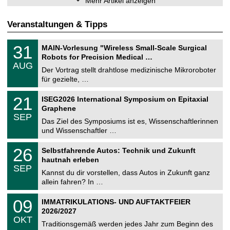
Mehr Artikel anzeigen
Veranstaltungen & Tipps
T
3
31
MAIN-Vorlesung "Wireless Small-Scale Surgical
U
1
Robots for Precision Medical …
C
.
AUG
h
0
Der Vortrag stellt drahtlose medizinische Mikroroboter
e
8
für gezielte, …
m
.
n
2
T
i
2
21
ISEG2026 International Symposium on Epitaxial
0
U
t
1
2
Graphene
C
z
.
6
SEP
h
0
Das Ziel des Symposiums ist es, Wissenschaftlerinnen
e
9
und Wissenschaftler …
m
.
n
2
T
i
2
26
Selbstfahrende Autos: Technik und Zukunft
0
U
t
6
2
hautnah erleben
C
z
.
6
SEP
h
0
Kannst du dir vorstellen, dass Autos in Zukunft ganz
e
9
allein fahren? In …
m
.
n
2
T
i
0
09
IMMATRIKULATIONS- UND AUFTAKTFEIER
0
U
t
9
2
2026/2027
C
z
.
6
OKT
h
1
Traditionsgemäß werden jedes Jahr zum Beginn des
e