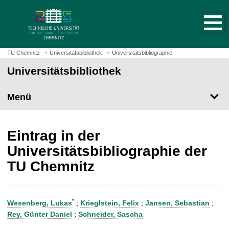
S
S
t
p
a
r
r
i
t
n
TU Chemnitz
Universitätsbibliothek
Universitätsbibliographie
s
g
Universitätsbibliothek
e
e
i
z
t
Menü
u
e
m
a
H
u
a
Eintrag in der
f
u
Universitätsbibliographie der
r
p
TU Chemnitz
u
t
f
i
e
n
n
h
*
Wesenberg, Lukas
;
Krieglstein, Felix
;
Jansen, Sebastian
;
a
Rey, Günter Daniel
;
Schneider, Sascha
l