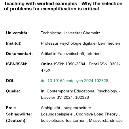
t
Teaching with worked examples - Why the selection
of problems for exemplification is critical
Universität:
Technische Universität Chemnitz
Institut:
Professur Psychologie digitaler Lernmedien
Dokumentart:
Artikel in Fachzeitschrift, referiert
ISBN/ISSN:
Online ISSN: 1090-2384 ; Print ISSN: 0361-
476X
DOI:
doi:10.1016/j.cedpsych.2024.102328
Quelle:
In: Contemporary Educational Psychology. -
Elsevier BV. 2024, 102328
Freie
Ambiguität , ausgearbeitete
Schlagwörter
Lösungsbeispiele , Cognitive Load Theory ,
(Deutsch):
beispielbasiertes Lernen , Missverständnisse