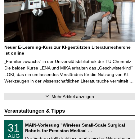
Neuer E-Learning-Kurs zur KI-gestützten Literaturrecherche
ist online
„Familienzuwachs“ in der Universitätsbibliothek der TU Chemnitz:
Die beiden Kurse LENA und MIKA erhalten das „Geschwisterkind“
LOKI, das ein umfassendes Verständnis für die Nutzung von KI-
Werkzeugen in der wissenschaftlichen Literatursuche vermittelt …
Mehr Artikel anzeigen
Veranstaltungen & Tipps
T
3
31
MAIN-Vorlesung "Wireless Small-Scale Surgical
U
1
Robots for Precision Medical …
C
.
AUG
h
0
Der Vortrag stellt drahtlose medizinische Mikroroboter