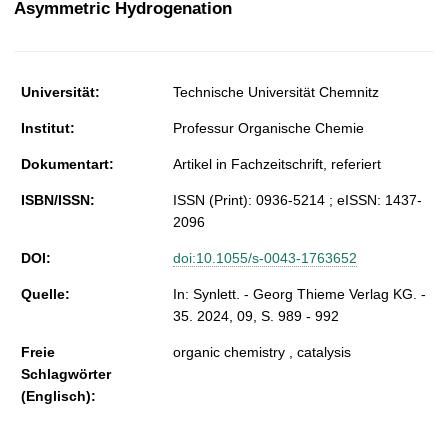
Asymmetric Hydrogenation
t
Universität:
Technische Universität Chemnitz
Institut:
Professur Organische Chemie
Dokumentart:
Artikel in Fachzeitschrift, referiert
ISBN/ISSN:
ISSN (Print): 0936-5214 ; eISSN: 1437-
2096
DOI:
doi:10.1055/s-0043-1763652
Quelle:
In: Synlett. - Georg Thieme Verlag KG. -
35. 2024, 09, S. 989 - 992
Freie
organic chemistry , catalysis
Schlagwörter
(Englisch):