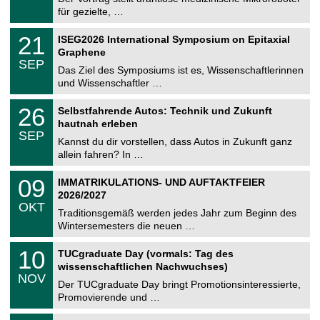
e
8
für gezielte, …
m
.
n
2
T
i
2
21
ISEG2026 International Symposium on Epitaxial
0
U
t
1
2
Graphene
C
z
.
6
SEP
h
0
Das Ziel des Symposiums ist es, Wissenschaftlerinnen
e
9
und Wissenschaftler …
m
.
n
2
T
i
2
26
Selbstfahrende Autos: Technik und Zukunft
0
U
t
6
2
hautnah erleben
C
z
.
6
SEP
h
0
Kannst du dir vorstellen, dass Autos in Zukunft ganz
e
9
allein fahren? In …
m
.
n
2
T
i
0
09
IMMATRIKULATIONS- UND AUFTAKTFEIER
0
U
t
9
2
2026/2027
C
z
.
6
OKT
h
1
Traditionsgemäß werden jedes Jahr zum Beginn des
e
0
Wintersemesters die neuen …
m
.
n
2
Z
i
1
10
TUCgraduate Day (vormals: Tag des
0
e
t
0
2
wissenschaftlichen Nachwuchses)
n
z
.
6
NOV
t
1
Der TUCgraduate Day bringt Promotionsinteressierte,
r
1
Promovierende und …
u
.
m
2
T