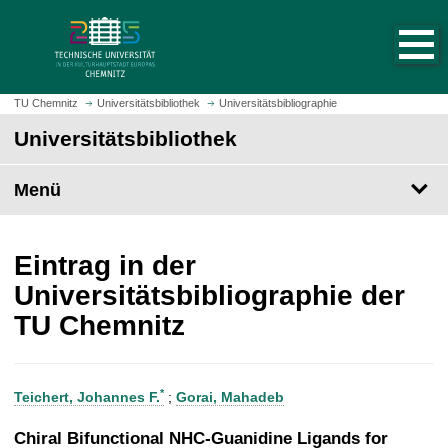
S
S
t
p
a
r
r
i
t
n
TU Chemnitz
Universitätsbibliothek
Universitätsbibliographie
s
g
Universitätsbibliothek
e
e
i
z
t
Menü
u
e
m
a
H
u
a
Eintrag in der
f
u
Universitätsbibliographie der
r
p
TU Chemnitz
u
t
f
i
e
n
n
h
*
Teichert, Johannes F.
;
Gorai, Mahadeb
a
l
Chiral Bifunctional NHC-Guanidine Ligands for